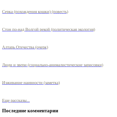
Серка (похождения кошки) (повесть)
Стон по-над Волгой рекой (политическая экология)
Алтарь Отечества (очерк)
Люди и звери (социально-анималистические зарисовки)
Изживание наивности (заметка)
Еще рассказы...
Последние комментарии