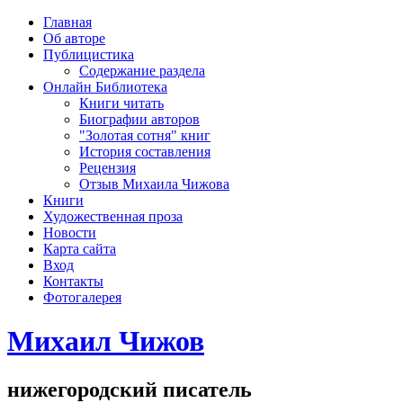
рка
Главная
хождения
Об авторе
шки)
Публицистика
Содержание раздела
Онлайн Библиотека
Книги читать
Биографии авторов
"Золотая сотня" книг
История составления
Рецензия
Отзыв Михаила Чижова
Книги
Художественная проза
Новости
Карта сайта
Вход
Контакты
Фотогалерея
Михаил Чижов
нижегородский писатель