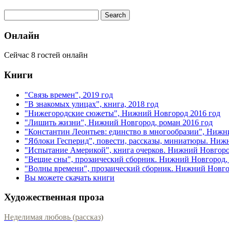
Онлайн
Сейчас 8 гостей онлайн
Книги
"Связь времен", 2019 год
"В знакомых улицах", книга, 2018 год
"Нижегородские сюжеты", Нижний Новгород 2016 год
"Лишить жизни", Нижний Новгород, роман 2016 год
"Константин Леонтьев: единство в многообразии", Нижн
"Яблоки Гесперид", повести, рассказы, миниатюры. Ниж
"Испытание Америкой", книга очерков. Нижний Новгоро
"Вещие сны", прозаический сборник. Нижний Новгород, 
"Волны времени", прозаический сборник. Нижний Новгор
Вы можете скачать книги
Художественная проза
Неделимая любовь (рассказ)