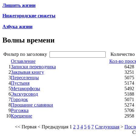
Лишить жизни
Нижегородские сюжеты
Азбука жизни
Волны времени
Фильтр по заголовку
Количество 
Оглавление
Кол-во прос
1
Записки переводчика
6428
2
Закрывая книгу
3251
3
Переселенцы
5075
4
Пустыня
5174
5
Метаморфозы
5492
6
Экскурсовод
5188
7
Городок
5071
8
Прощание славянки
5274
9
Рогожка
5706
10
Крещение
2958
<<
Первая
<
Предыдущая
1
2
3
4
5
6
7
Следующая
>
Посл
С