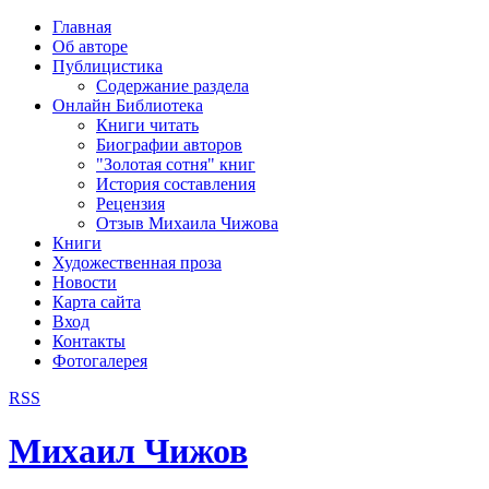
рка
Главная
хождения
Об авторе
шки)
Публицистика
Содержание раздела
Онлайн Библиотека
Книги читать
Биографии авторов
"Золотая сотня" книг
История составления
Рецензия
Отзыв Михаила Чижова
Книги
Художественная проза
Новости
Карта сайта
Вход
Контакты
Фотогалерея
RSS
Михаил Чижов