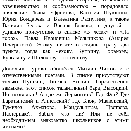
взвешенностью и сообразностью – порадовало
появление Ивана Ефремова, Василия Шукшина,
Юрия Бондарева и Валентина Распутина, а также
Василия Белова и Василя Быкова; с другой –
удивило присутствие в списке «В лесах» и «На
горах» Павла Ивановича Мельникова (Анд­рея
Печерского). Этому писателю отданы сразу два
пункта, тогда как Чехову, Куприну, Горькому,
Булгакову и Шолохову – по одному.
Довольно сурово обошёлся Михаил Чижов и с
отечественными поэтами. В списке присутствуют
только Пушкин, Тютчев, Есенин. Торжественно
замыкает этот список талантливый бард Высоцкий.
Но позвольте! А где же Лермонтов? Где Фет? Где
Баратынский и Анненский? Где Блок, Маяковский,
Гумилёв, Ахматова, Мандельштам, Цветаева,
Пастернак?.. Забыл, что ли? Или не счёл
необходимым знакомство школьников с этими
именами?