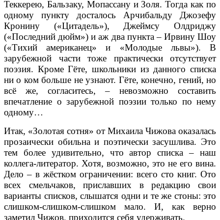
Теккерею, Бальзаку, Мопассану и Золя. Тогда как по
одному пункту досталось Арчибальду Джозефу
Кронину («Цитадель»), Джеймсу Олдриджу
(«Последний дюйм») и аж два пункта – Ирвину Шоу
(«Тихий американец» и «Молодые львы»). В
зарубежной части тоже практически отсутствует
поэзия. Кроме Гёте, школьники из данного списка
ни о ком больше не узнают. Гёте, конечно, гений, но
всё же, согласитесь, – невозможно составить
впечатление о зарубежной поэзии только по нему
одному…
Итак, «Золотая сотня» от Михаила Чижова оказалась
прозаически обильна и поэтически засушлива. Это
тем более удивительно, что автор списка – наш
коллега-литератор. Хотя, возможно, это не его вина.
Дело – в жёстком ограничении: всего сто книг. Ото
всех смельчаков, приславших в редакцию свои
варианты списков, слышатся одни и те же стоны: это
слишком-слишком-слишком мало. И, как верно
заметил Чижов, приходится себя удерживать.