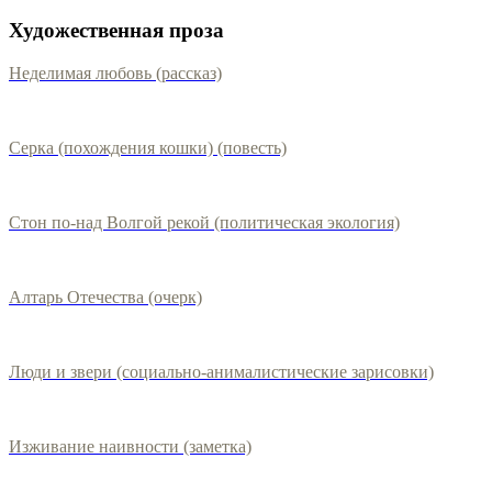
Художественная проза
Неделимая любовь (рассказ)
Серка (похождения кошки) (повесть)
Стон по-над Волгой рекой (политическая экология)
Алтарь Отечества (очерк)
Люди и звери (социально-анималистические зарисовки)
Изживание наивности (заметка)