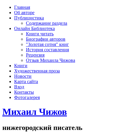
рка
Главная
хождения
Об авторе
шки)
Публицистика
Содержание раздела
Онлайн Библиотека
Книги читать
Биографии авторов
"Золотая сотня" книг
История составления
Рецензия
Отзыв Михаила Чижова
Книги
Художественная проза
Новости
Карта сайта
Вход
Контакты
Фотогалерея
Михаил Чижов
нижегородский писатель