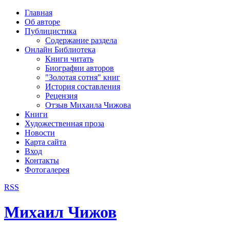
рка
Главная
хождения
Об авторе
шки)
Публицистика
Содержание раздела
Онлайн Библиотека
Книги читать
Биографии авторов
"Золотая сотня" книг
История составления
Рецензия
Отзыв Михаила Чижова
Книги
Художественная проза
Новости
Карта сайта
Вход
Контакты
Фотогалерея
RSS
Михаил Чижов