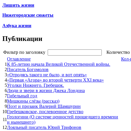
Лишить жизни
Нижегородские сюжеты
Азбука жизни
Публикации
Фильтр по заголовку
Количество 
Оглавление
Кол-
1
К 85-летию начала Великой Отечественной войны.
2
Писатель Богомолов
3
«Отродясь такого не было, и вот опять»
4
«Первая «Агора» во второй четверти XXI века»
5
Уголки Нижнего. Гребешок.
6
Люди и звери в жизни Джека Лондона
7
Гибельный год
8
Мишкины слёзы (рассказ)
9
Поэт и прозаик Валерий Шамшурин
10
Гребешковское, послевоенное детство
Геологини (О системе ценностей прошедшего времени
11
и нынешнего)
12
Лояльный писатель Юрий Трифонов