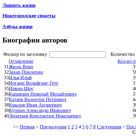
Лишить жизни
Нижегородские сюжеты
Азбука жизни
Биографии авторов
Фильтр по заголовку
Количество 
Оглавление
Кол-во 
31
Жюль Верн
3
32
Захар Прилепин
5
33
Илья Ильф
3
34
Иоганн Вольфганг Гете
3
35
Ирвин Шоу
4
36
Карамзин Николай Михайлович
3
37
Катаев Валентин Петрович
4
38
Крылов Иван Андреевич
3
39
Куприн Александр Иванович
6
40
Леонтьев Константин Николаевич
3
<<
Первая
<
Предыдущая
1
2
3
4
5
6
7
8
Следующая
>
Пос
С