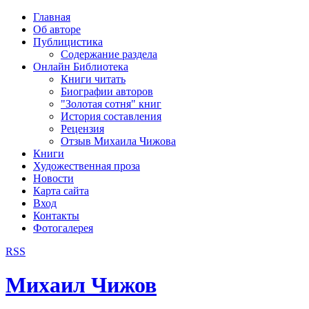
рка
Главная
хождения
Об авторе
шки)
Публицистика
Содержание раздела
Онлайн Библиотека
Книги читать
Биографии авторов
"Золотая сотня" книг
История составления
Рецензия
Отзыв Михаила Чижова
Книги
Художественная проза
Новости
Карта сайта
Вход
Контакты
Фотогалерея
RSS
Михаил Чижов