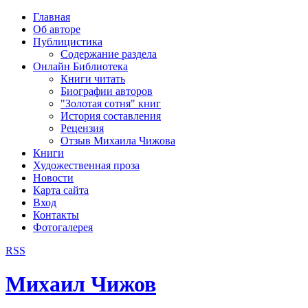
рка
Главная
хождения
Об авторе
шки)
Публицистика
Содержание раздела
Онлайн Библиотека
Книги читать
Биографии авторов
"Золотая сотня" книг
История составления
Рецензия
Отзыв Михаила Чижова
Книги
Художественная проза
Новости
Карта сайта
Вход
Контакты
Фотогалерея
RSS
Михаил Чижов