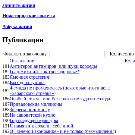
Лишить жизни
Нижегородские сюжеты
Азбука жизни
Публикации
Фильтр по заголовку
Количество 
Оглавление
Кол-
181
Антигерои антимиров, или жуки короеды
182
Град Нижний, как твое здоровье?
183
Ямочная стратегия
184
Выход из тупика
Фемида не промахнулась (некоторые итоги дела
185
«хабарского стрелка»)
186
Особый статус, или без соли и не туда и не сюда.
187
Приваловские миллионы
188
Звереем понемногу
189
На адвокатской кухне
190
Год грядущей культуры
191
Я памятник воздвиг себе иной
192
О «зеленой экономике» и не только (размышления)