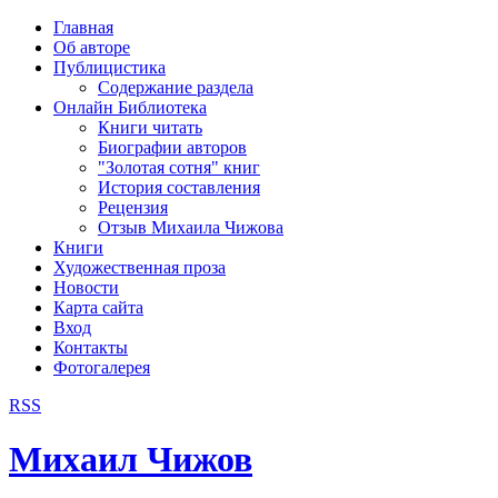
рка
Главная
хождения
Об авторе
шки)
Публицистика
Содержание раздела
Онлайн Библиотека
Книги читать
Биографии авторов
"Золотая сотня" книг
История составления
Рецензия
Отзыв Михаила Чижова
Книги
Художественная проза
Новости
Карта сайта
Вход
Контакты
Фотогалерея
RSS
Михаил Чижов