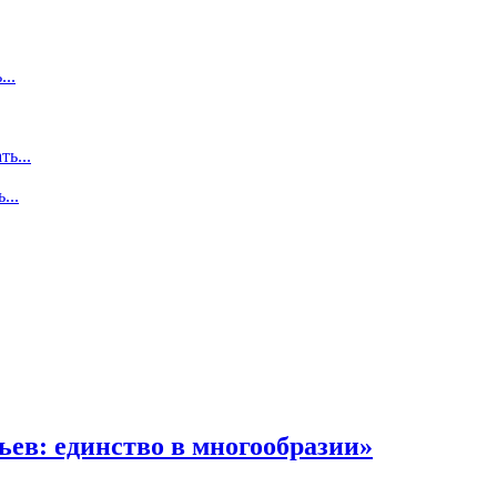
...
ть...
...
ев: единство в многообразии»