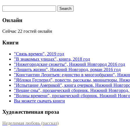
Онлайн
Сейчас 22 гостей онлайн
Книги
"Связь времен", 2019 год
"В знакомых улицах", книга, 2018 год
"Нижегородские сюжеты", Нижний Новгород 2016 год
"Лишить жизни", Нижний Новгород, роман 2016 год
"Константин Леонтьев: единство в многообразии", Нижн
"Яблоки Гесперид", повести, рассказы, миниатюры. Ниж
"Испытание Америкой", книга очерков. Нижний Новгоро
"Вещие сны", прозаический сборник. Нижний Новгород, 
"Волны времени", прозаический сборник. Нижний Новгор
Вы можете скачать книги
Художественная проза
Неделимая любовь (рассказ)