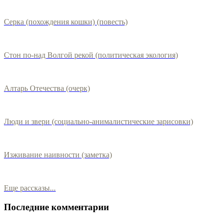
Серка (похождения кошки) (повесть)
Стон по-над Волгой рекой (политическая экология)
Алтарь Отечества (очерк)
Люди и звери (социально-анималистические зарисовки)
Изживание наивности (заметка)
Еще рассказы...
Последние комментарии