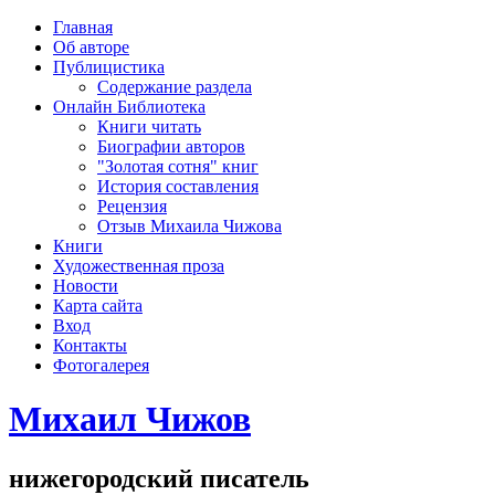
рка
Главная
хождения
Об авторе
шки)
Публицистика
Содержание раздела
Онлайн Библиотека
Книги читать
Биографии авторов
"Золотая сотня" книг
История составления
Рецензия
Отзыв Михаила Чижова
Книги
Художественная проза
Новости
Карта сайта
Вход
Контакты
Фотогалерея
Михаил Чижов
нижегородский писатель