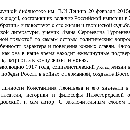
учной библиотеке им. В.И.Ленина 20 февраля 2015г
х людей, составивших величие Российской империи в 
бразии» и повествует о его жизни и творческой судьбе
ской литературы, ученик Ивана Сергеевича Тургенева
ной прямотой по самым острым политическим вопроса
бенности характера и поведения южных славян. Фило
 как она в наше время находит ежеминутные подтвер
, патриот, а к концу жизни и монах.
еволюцию 1917 года, социалистический уклад жизни 
и, победы России в войнах с Германией, создание Вос
 личности Константина Леонтьева и его значении 
е писатели, историки и философы Нижегородской 
адовский, и сам автор. С заключительным словом 