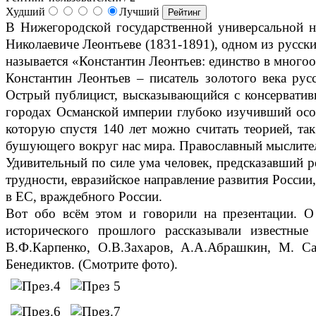
Худший
Лучший
В Нижегородской государственной универсальной на
Николаевиче Леонтьеве (1831-1891), одном из русски
называется «Константин Леонтьев: единство в многоо
Константин Леонтьев – писатель золотого века рус
Острый публицист, высказывающийся с консерватив
городах Османской империи глубоко изучивший осо
которую спустя 140 лет можно считать теорией, так
бушующего вокруг нас мира. Православный мыслитель
Удивительный по силе ума человек, предсказавший р
трудности, евразийское направление развития Росси
в ЕС, враждебного России.
Вот обо всём этом и говорили на презентации. О
исторического прошлого рассказывали известны
В.Ф.Карпенко, О.В.Захаров, А.А.Абрашкин, М. С
Бенедиктов. (Смотрите фото).