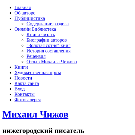
рка
Главная
хождения
Об авторе
шки)
Публицистика
Содержание раздела
Онлайн Библиотека
Книги читать
Биографии авторов
"Золотая сотня" книг
История составления
Рецензия
Отзыв Михаила Чижова
Книги
Художественная проза
Новости
Карта сайта
Вход
Контакты
Фотогалерея
Михаил Чижов
нижегородский писатель