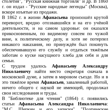
столетия", "Русская книжная торговля" и др. В 1860
г. он издал - "Русские народные легенды" (Москва),
вскоре изъятые из продажи.
В 1862 г. в жизни
Афанасьева
произошёл крутой
переворот, вредно отозвавшийся и на его учёной
деятельности, и на самом здоровье: он оказался
прикосновенным, по видимому совсем по чужой
вине, к политическому делу, и хотя не потерпел
никакого наказания, но принуждён был покинуть
обеспечивавшую его службу и отдаться тяжёлым
заботам о куске насущного хлеба для себя и для
семьи.
С трудом удалось
Афанасьеву Александру
Николаевичу
найти место секретаря сначала в
московской думе, а затем в мировом съезде. Но и в
это тяжёлое время
Афанасьев
, заваленный работой,
ничего общего с наукой не имеющей, продолжал
свои исследования и труды.
В "Библиотеке для чтения" (1864) г. появились
статьи
Афанасьева Александра Николаевича
:
"М.С. Щепкин и его записки", "Поэтические