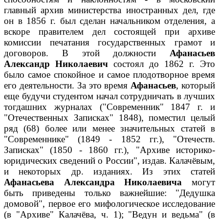
главный архив министерства иностранных дел, где
он в 1856 г. был сделан начальником отделения, а
вскоре правителем дел состоящей при архиве
комиссии печатания государственных грамот и
договоров. В этой должности
Афанасьев
Александр Николаевич
состоял до 1862 г. Это
было самое спокойное и самое плодотворное время
его деятельности. За это время
Афанасьев
, который
еще будучи студентом начал сотрудничать в лучших
тогдашних журналах ("Современник" 1847 г. и
"Отечественных Записках" 1848), поместил целый
ряд (68) более или менее значительных статей в
"Современнике" (1849 - 1852 гг.), "Отечеств.
Записках" (1850 - 1860 гг.), "Архиве историко-
юридических сведений о России", издав. Калачёвым,
и некоторых др. изданиях. Из этих статей
Афанасьева Александра Николаевича
могут
быть приведены только важнейшие: "Дедушка
домовой", первое его мифологическое исследование
(в "Архиве" Калачёва, ч. 1); "Ведун и ведьма" (в