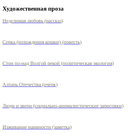
Художественная проза
Неделимая любовь (рассказ)
Серка (похождения кошки) (повесть)
Стон по-над Волгой рекой (политическая экология)
Алтарь Отечества (очерк)
Люди и звери (социально-анималистические зарисовки)
Изживание наивности (заметка)