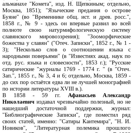
альманахе "Комета", изд. Н. Щепкиным; отдельно,
Москва, 1851); "Языческие предания о острове
Буяне" (во "Временнике общ. ист. и древ. росс.",
1858 г., № 9 - здесь он впервые развил во всей
полноте свою натурмифологическую систему
славянского мировоззрения); "Зооморфические
божества у славян" ("Отеч. Записки", 1852 г., № 1 -
3); "Несколько слов о соотношении языка с
народными поверьями" (в "Известиях акад. наук по
отд. рус. языка и словесности", 1853 г.); "Русские
сатирические "журналы 1769 - 1774 г. " (в "Отеч.
Зап.", 1855 г., № 3, 4 и 6; отдельно, Москва, 1859 -
до сих пор остаётся едва ли не лучшей монографией
по истории литературы XVIII в.).
В 1858 - 59 гг.
Афанасьев Александр
Николаевич
издавал чрезвычайно полезный, но не
нашедший достаточной поддержки, журнал:
"Библиографические Записки", где поместил ряд
своих статей, именно: "Сатиры Кантемира", "Н. И.
Новиков", "Литературная полемика прошлого