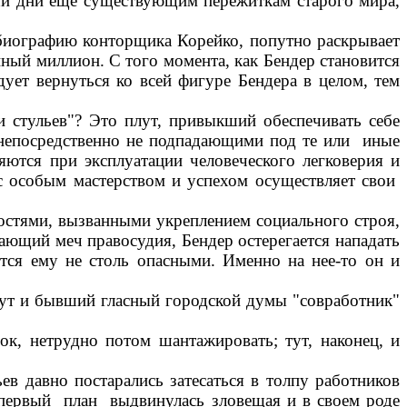
аши дни еще существующим пережиткам старого мира,
 биографию конторщика Корейко, попутно раскрывает
нный миллион. С того момента, как Бендер становится
едует вернуться ко всей фигуре Бендера в целом, тем
и стульев"? Это плут, привыкший обеспечивать себе
 непосредственно не подпадающими под те или иные
яются при эксплуатации человеческого легковерия и
 с особым мастерством и успехом осуществляет свои
ностями, вызванными укреплением социального строя,
рающий меч правосудия, Бендер остерегается нападать
утся ему не столь опасными. Именно на нее-то он и
Тут и бывший гласный городской думы "совработник"
ок, нетрудно потом шантажировать; тут, наконец, и
в давно постарались затесаться в толпу работников
 первый план выдвинулась зловещая и в своем роде