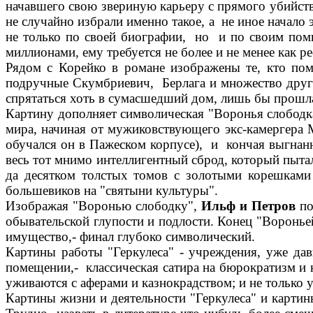
начавшего свою звериную карьеру с прямого убийст
не случайно избрали именно такое, а не иное начало
не только по своей биографии, но и по своим пом
миллионами, ему требуется не более и не менее как ре
Рядом с Корейко в романе изображены те, кто пом
подручные Скумбриевич, Берлага и множество други
спрятаться хоть в сумасшедший дом, лишь бы прошла
Картину дополняет символическая "Воронья слободка
мира, начиная от мужиковствующего экс-камергера М
обучался он в Пажеском корпусе), и кончая выгнан
весь тот мнимо интеллигентный сброд, который пытал
да десятком толстых томов с золотыми корешками
большевиков на "святыни культуры".
Изображая "Воронью слободку",
Ильф и Петров
по
обывательской глупости и подлости. Конец "Воронье
имущество,- финал глубоко символический.
Картины работы "Геркулеса" - учреждения, уже дав
помещении,- классическая сатира на бюрократизм и 
уживаются с аферами и казнокрадством; и не только 
Картины жизни и деятельности "Геркулеса" и картин