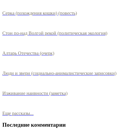
Серка (похождения кошки) (повесть)
Стон по-над Волгой рекой (политическая экология)
Алтарь Отечества (очерк)
Люди и звери (социально-анималистические зарисовки)
Изживание наивности (заметка)
Еще рассказы...
Последние комментарии