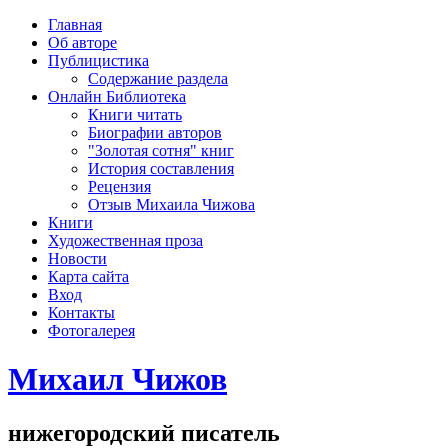
рка
Главная
хождения
Об авторе
шки)
Публицистика
Содержание раздела
Онлайн Библиотека
Книги читать
Биографии авторов
"Золотая сотня" книг
История составления
Рецензия
Отзыв Михаила Чижова
Книги
Художественная проза
Новости
Карта сайта
Вход
Контакты
Фотогалерея
Михаил Чижов
нижегородский писатель