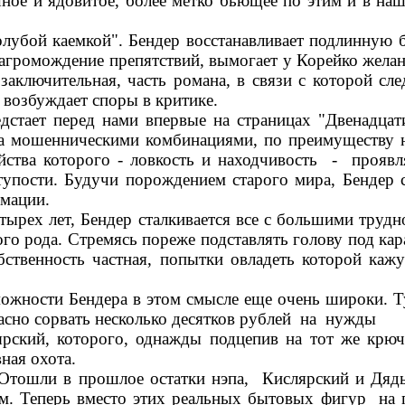
шное и ядовитое, более метко бьющее по этим и в н
лубой каемкой". Бендер восстанавливает подлинную
 нагромождение препятствий, вымогает у Корейко жела
заключительная, часть романа, в связи с которой сл
и возбуждает споры в критике.
едстает перед нами впервые на страницах "Двенадцат
ода мошенническими комбинациями, по преимуществу
ойства которого - ловкость и находчивость - проявл
тупости. Будучи порождением старого мира, Бендер
рмации.
тырех лет, Бендер сталкивается все с большими труд
го рода. Стремясь пореже подставлять голову под ка
бственность частная, попытки овладеть которой каж
зможности Бендера в этом смысле еще очень широки. 
асно сорвать несколько десятков рублей на нужды
рский, которого, однажды подцепив на тот же крюч
ная охота.
Отошли в прошлое остатки нэпа, Кислярский и Дядье
там. Теперь вместо этих реальных бытовых фигур на