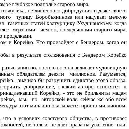
амое глубокое подполье старого мира.
лого жулика, не лишенного добродушия и даже своего
обного тупицу Воробьянинова или надувает мелкую
ия газетных статей халтурщику Ухудшанскому, когда
 более мерзкими, чем он, последышами старого мира,
го проделками.
м и Корейко. Что произойдет с Бендером, когда он
тобы в результате столкновения с Бендером Корейко
их разыскании полностью восстанавливает чудовищную
анным обладателем девяти миллионов. Разумеется,
орейко. значило бы разрушить единство этого образа.
е огорчить добродушие, с каким авторы относятся к
принадлежавший Корейко, - это не брильянты мадам
рейко, мы, по авторской воле, сейчас же обо всем
Бендера этот миллион оказывается просто миллионом,
 что в условиях советского общества, в противовес
ожностей, не только не дает права на уважение или