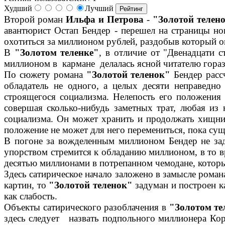
Худший
Лучший
Второй роман
Ильфа и Петрова
-
"Золотой телен
авантюрист Остап Бендер - перешел на страницы н
охотиться за миллионом рублей, раздобыв который он
В
"Золотом теленке"
, в отличие от "Двенадцати с
миллионом в кармане делалась ясной читателю гораз
По сюжету романа
"Золотой теленок"
Бендер рассч
обладатель не одного, а целых десяти неправедн
строящегося социализма. Нелепость его положения 
совершая сколько-нибудь заметных трат, любая из
социализма. Он может хранить и продолжать хищни
положение не может для него перемениться, пока суще
В погоне за вожделенным миллионом Бендер не заду
упорством стремится к обладанию миллионом, в то в
десятью миллионами в потрепанном чемодане, который
Здесь сатирическое начало заложено в замысле роман
картин, то
"Золотой теленок"
задуман и построен ка
как слабость.
Объекты сатирического разоблачения в
"Золотом те
здесь следует назвать подпольного миллионера Коре