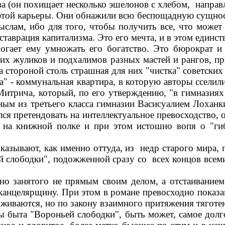
ва (он похищает несколько эшелонов с хлебом, напр
 этой карьеры. Они обнажили всю беспощадную сущнос
ыслам, ибо для того, чтобы получить все, что може
ставрация капитализма. Это его мечта, и в этом единст
огает ему умножать его богатство. Это бюрократ и 
х жуликов и подхалимов разных мастей и рангов, пр
 стороной столь страшная для них "чистка" советских
" - коммунальная квартира, в которую авторы сселил
итрича, который, по его утверждению, "в гимназиях
ным из третьего класса гимназии Васисуалием Лоханк
ся претендовать на интеллектуальное превосходство, 
 на книжной полке и при этом истошно вопя о "г
казывают, как именно оттуда, из недр старого мира, 
й слободки", подожженной сразу со всех концов всем
но занятого не прямым своим делом, а отстаивание
канцелярщину. При этом в романе превосходно показа
уживаются, но по закону взаимного притяжения тяготе
ы быта "Вороньей слободки", быть может, самое долг