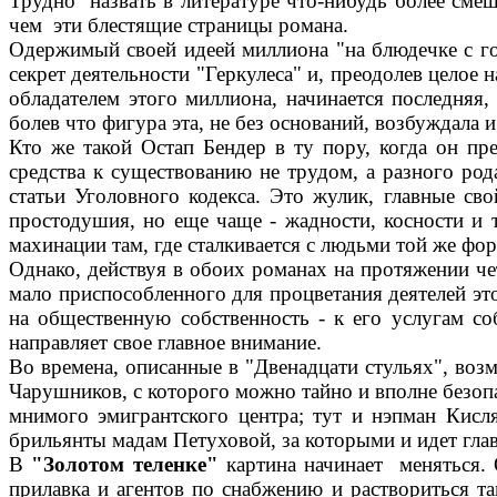
Трудно назвать в литературе что-нибудь более сме
чем эти блестящие страницы романа.
Одержимый своей идеей миллиона "на блюдечке с го
секрет деятельности "Геркулеса" и, преодолев целое
обладателем этого миллиона, начинается последняя, 
болев что фигура эта, не без оснований, возбуждала 
Кто же такой Остап Бендер в ту пору, когда он пр
средства к существованию не трудом, а разного р
статьи Уголовного кодекса. Это жулик, главные св
простодушия, но еще чаще - жадности, косности и 
махинации там, где сталкивается с людьми той же фо
Однако, действуя в обоих романах на протяжении че
мало приспособленного для процветания деятелей это
на общественную собственность - к его услугам со
направляет свое главное внимание.
Во времена, описанные в "Двенадцати стульях", во
Чарушников, с которого можно тайно и вполне безоп
мнимого эмигрантского центра; тут и нэпман Кисля
брильянты мадам Петуховой, за которыми и идет глав
В
"Золотом теленке"
картина начинает меняться. 
прилавка и агентов по снабжению и раствориться 