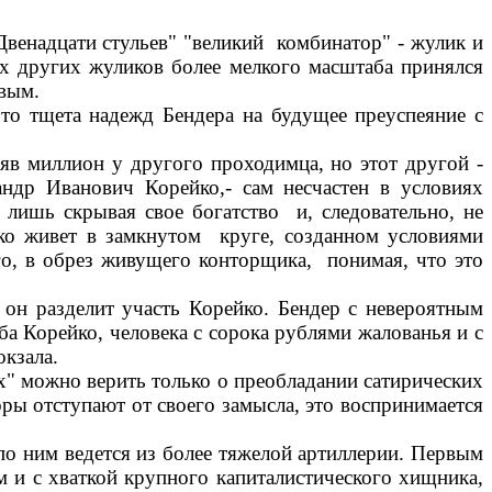
венадцати стульев" "великий комбинатор" - жулик и
ех других жуликов более мелкого масштаба принялся
ивым.
 что тщета надежд Бендера на будущее преуспеяние с
няв миллион у другого проходимца, но этот другой -
ндр Иванович Корейко,- сам несчастен в условиях
 лишь скрывая свое богатство и, следовательно, не
йко живет в замкнутом круге, созданном условиями
о, в обрез живущего конторщика, понимая, что это
 он разделит участь Корейко. Бендер с невероятным
а Корейко, человека с сорока рублями жалованья и с
окзала.
ях" можно верить только о преобладании сатирических
оры отступают от своего замысла, это воспринимается
 по ним ведется из более тяжелой артиллерии. Первым
м и с хваткой крупного капиталистического хищника,