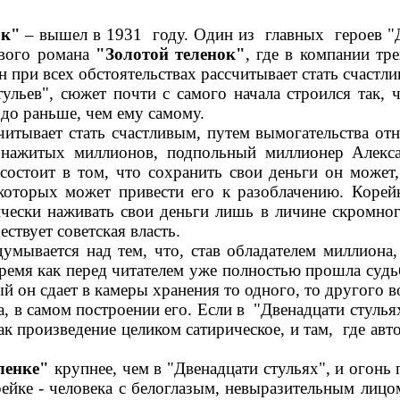
ок"
– вышел в 1931 году. Один из главных героев "Д
ового романа
"Золотой теленок"
, где в компании тр
 при всех обстоятельствах рассчитывает стать счастл
тульев", сюжет почти с самого начала строился так,
до раньше, чем ему самому.
итывает стать счастливым, путем вымогательства от
о нажитых миллионов, подпольный миллионер Алекса
состоит в том, что сохранить свои деньги он может,
 которых может привести его к разоблачению. Коре
чески наживать свои деньги лишь в личине скромног
ствует советская власть.
мывается над тем, что, став обладателем миллиона,
ремя как перед читателем уже полностью прошла судьб
 он сдает в камеры хранения то одного, то другого в
а, в самом построении его. Если в "Двенадцати стуль
к произведение целиком сатирическое, и там, где авт
ленке"
крупнее, чем в "Двенадцати стульях", и огонь
йке - человека с белоглазым, невыразительным лицо