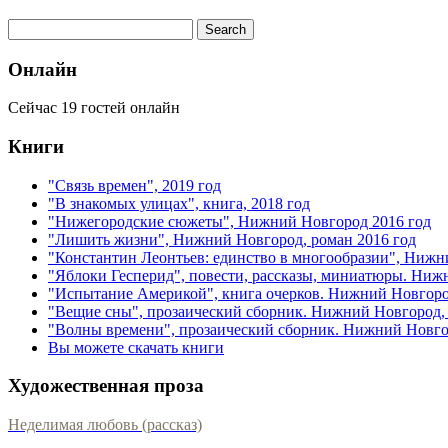
Онлайн
Сейчас 19 гостей онлайн
Книги
"Связь времен", 2019 год
"В знакомых улицах", книга, 2018 год
"Нижегородские сюжеты", Нижний Новгород 2016 год
"Лишить жизни", Нижний Новгород, роман 2016 год
"Константин Леонтьев: единство в многообразии", Нижн
"Яблоки Гесперид", повести, рассказы, миниатюры. Ниж
"Испытание Америкой", книга очерков. Нижний Новгоро
"Вещие сны", прозаический сборник. Нижний Новгород, 
"Волны времени", прозаический сборник. Нижний Новгор
Вы можете скачать книги
Художественная проза
Неделимая любовь (рассказ)