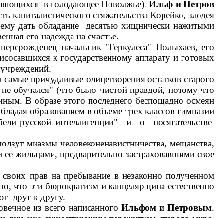
авляющихся в голодающее Поволжье).
Ильф и Петров
ть капиталистического стяжательства Корейко, злодея
т ему дать обладание десятью хищнически нажитыми
венная его надежда на счастье.
перерожденец начальник "Геркулеса" Полыхаев, его
исосавшихся к государственному аппарату и готовых
 учреждений.
и самые причудливые олицетворения остатков старого
 не обучался" (что было чистой правдой, потому что
иным. В образе этого последнего беспощадно осмеян
обладая образованием в объеме трех классов гимназии
ибели русской интеллигенции" и о посягательстве
ползут миазмы человеконенавистничества, мещанства,
и ее жильцами, предварительно застраховавшими свое
м своих прав на пребывание в незаконно полученном
но, что эти бюрократизм и канцелярщина естественно
ют друг к другу.
овечное из всего написанного
Ильфом и Петровым
.