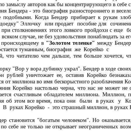
по замыслу авторов как бы концентрирующего в себе с
ия Бендера - это биография разностороннего и весе
е подобными. Когда Бендер прибирает к рукам зл
людоедку" Эллочку или продает пособие для сочинен
ть при столкновениях этого ловкого пройдохи с еще
о всяком случае, не без удовольствия понаблюдать за е
, происходящему в
"Золотом теленке"
между Бендеро
 остается туманным, биография же Корейко с
ей, что читателю чем дальше, тем больше хочется, ч
орку "Вор у вора дубинку украл". Бендер в ходе сво
н рублей уничтожает ее, оставив Корейко безнаказ
ься от миллиона во имя бескорыстного разоблачения К
ояния Корейко настолько черна, что нас не может н
тается счастливым обладателем миллиона. Миллион, 
мня об этом все время, пока они были в руках у Ко
. В руках Корейко - это страшный миллион, в руках 
ер становится "богатым человеком". Но оказывается,
по себе не только не открывает
неограниченных возм