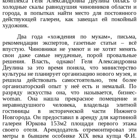
комплекса Геля Александровна Деулина билась о
холодные скалы равнодушия чиновников области и
города, в попытках найти место для постоянного
действующей галереи, как завещал ей покойный
художник.
Два года «хождения по мукам», письма,
рекомендации экспертов, газетные статьи – всё
впустую. Чиновники не умеют и не хотят менять
свои даже самые неудачные, порой провальные
решения. Власть, однако! Геля Александровна
Деулина за это время поняла, что министерство
культуры не планирует организацию нового музея, и
решила действовать самостоятельно, тем более
организаторский опыт у неё есть и немалый. По
разряду искусства она, что называется, бизнес-
woman
. Она нашла прекрасное помещение и
неравнодушного человека, владельца элитной
гостиницы в исторической части Нижнего
Новгорода. Он предоставил в аренду для картинной
галереи Юркова 153м2 площади первого этажа
своего отеля. Арендодатель отремонтировал эти
метры в бывшем особняке
XIX
века купца Ф.И.