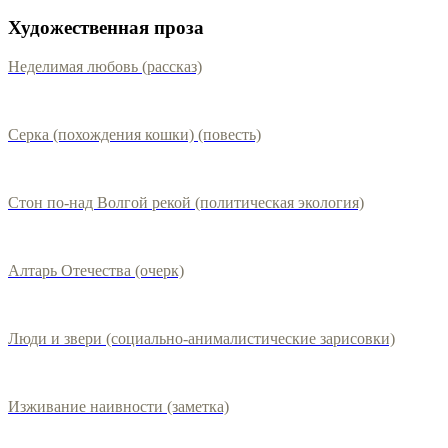
Художественная проза
Неделимая любовь (рассказ)
Серка (похождения кошки) (повесть)
Стон по-над Волгой рекой (политическая экология)
Алтарь Отечества (очерк)
Люди и звери (социально-анималистические зарисовки)
Изживание наивности (заметка)