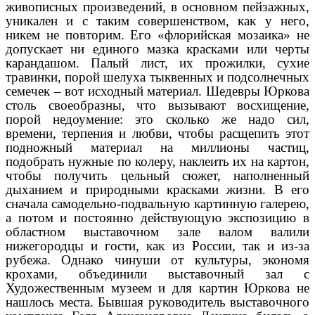
живописных произведений, в основном пейзажных,
уникален и с таким совершенством, как у него,
никем не повторим. Его «флорийская мозаика» не
допускает ни единого мазка красками или черты
карандашом. Палый лист, их прожилки, сухие
травинки, порой шелуха тыквенных и подсолнечных
семечек – вот исходный материал. Шедевры Юркова
столь своеобразны, что вызывают восхищение,
порой недоумение: это сколько же надо сил,
времени, терпения и любви, чтобы расщепить этот
подножный материал на миллионы частиц,
подобрать нужные по колеру, наклеить их на картон,
чтобы получить цельный сюжет, наполненный
дыханием и природными красками жизни. В его
сначала самодельно-подвальную картинную галерею,
а потом и постоянно действующую экспозицию в
областном выставочном зале валом валили
нижегородцы и гости, как из России, так и из-за
рубежа. Однако чинуши от культуры, экономя
крохами, объединили выставочный зал с
Художественным музеем и для картин Юркова не
нашлось места. Бывшая руководитель выставочного