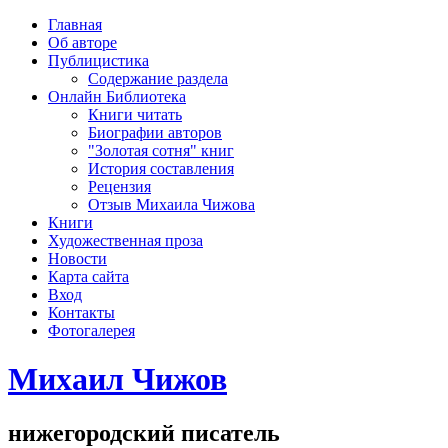
рка
Главная
хождения
Об авторе
шки)
Публицистика
Содержание раздела
Онлайн Библиотека
Книги читать
Биографии авторов
"Золотая сотня" книг
История составления
Рецензия
Отзыв Михаила Чижова
Книги
Художественная проза
Новости
Карта сайта
Вход
Контакты
Фотогалерея
Михаил Чижов
нижегородский писатель