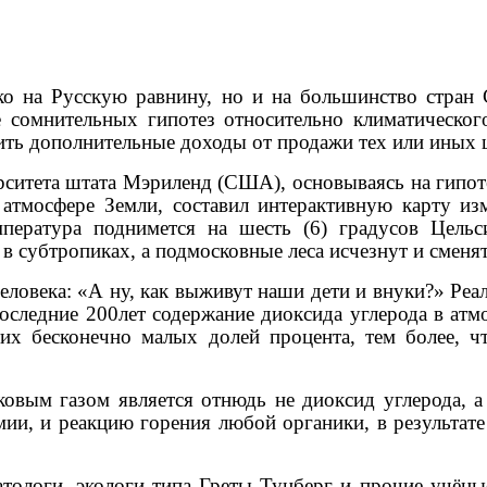
о на Русскую равнину, но и на большинство стран 
е сомнительных гипотез относительно климатичес
ить дополнительные доходы от продажи тех или иных
ситета штата Мэриленд (США), основываясь на гипоте
в атмосфере Земли, составил интерактивную карту 
мпература поднимется на шесть (6) градусов Цел
я в субтропиках, а подмосковные леса исчезнут и сменя
еловека: «А ну, как выживут наши дети и внуки?» Ре
последние 200лет содержание диоксида углерода в атм
их бесконечно малых долей процента, тем более, чт
ковым газом является отнюдь не диоксид углерода, а
мии, и реакцию горения любой органики, в результате
атологи, экологи типа Греты Тунберг и прочие учён