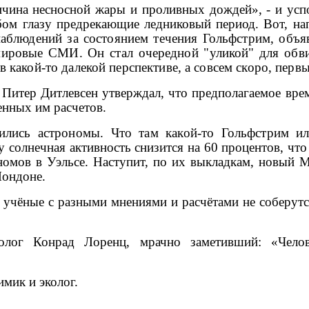
причина несносной жары и проливных дождей», - и ус
лубом глазу предрекающие ледниковый период. Вот, н
аблюдений за состоянием течения Гольфстрим, объя
ировые СМИ. Он стал очередной "уликой" для обви
в какой-то далекой перспективе, а совсем скоро, перв
й
Питер Дитлевсен утверждал, что предполагаемое вре
енных им расчетов.
лись астрономы. Что там какой-то Гольфстрим ил
 солнечная активность снизится на 60 процентов, что
номов в Уэльсе.
Наступит, по их выкладкам, новый 
Лондоне.
 учёные с разными мнениями и расчётами не соберутс
зоолог Конрад Лоренц, мрачно заметивший: «Чел
имик и эколог.