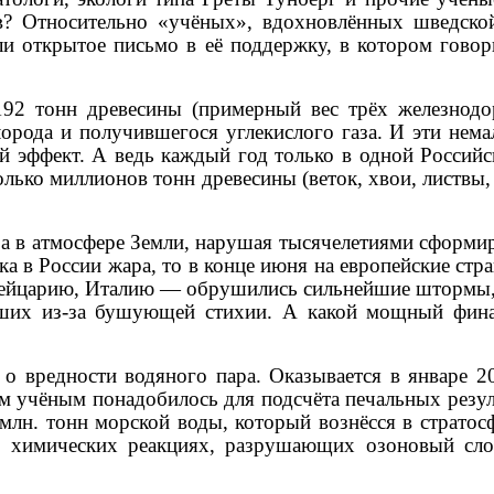
ов? Относительно «учёных», вдохновлённых шведско
и открытое письмо в её поддержку, в котором гово
192 тонн древесины (примерный вес трёх железнодо
орода и получившегося углекислого газа. И эти нема
ый эффект. А ведь каждый год только в одной Россий
колько миллионов тонн древесины (веток, хвои, листвы
а в атмосфере Земли, нарушая тысячелетиями сформир
ка в России жара, то в конце июня
на европейские стр
ейцарию, Италию — обрушились сильнейшие штормы, п
ших из-за бушующей стихии. А какой мощный фина
 вредности водяного пара. Оказывается в январе 20
м учёным понадобилось для подсчёта печальных резул
млн. тонн морской воды, который вознёсся в стратос
в химических реакциях, разрушающих озоновый сло