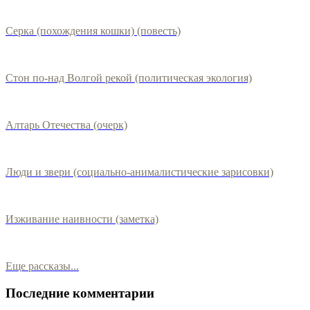
Серка (похождения кошки) (повесть)
Стон по-над Волгой рекой (политическая экология)
Алтарь Отечества (очерк)
Люди и звери (социально-анималистические зарисовки)
Изживание наивности (заметка)
Еще рассказы...
Последние комментарии