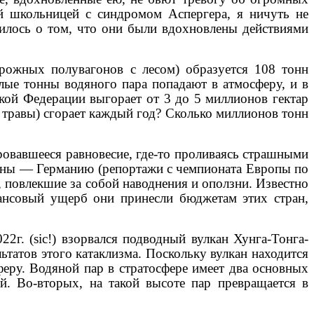
й школьницей с синдромом Аспергера, я ничуть не
рилось о том, что они были вдохновлены действиями
рожных полувагонов с лесом) образуется 108 тонн
лые тонны водяного пара попадают в атмосферу, и в
ской Федерации выгорает от 3 до 5 миллионов гектар
, травы) сгорает каждый год? Сколько миллионов тонн
овавшееся равновесие, где-то проливаясь страшными
аны — Германию (репортажи с чемпионата Европы по
овлекшие за собой наводнения и оползни. Известно
нсовый ущерб они принесли бюджетам этих стран,
22г. (
sic
!) взорвался подводный вулкан Хунга-Тонга-
ьтатов этого катаклизма. Поскольку вулкан находится
феру. Водяной пар в стратосфере имеет два основных
й. Во-вторых, на такой высоте пар превращается в