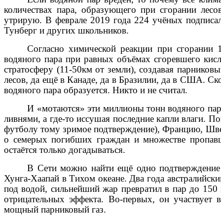
количествах пара, образующего при сгорании лес
утрирую. В феврале 2019 года 224 учёных подписал
Тунберг и других школьников.
Согласно химической реакции при сгорании 
водяного пара при равных объёмах сгоревшего кисл
стратосферу (11-50км от земли), создавая парников
лесов, да ещё в Канаде, да в Бразилии, да в США. С
водяного пара образуется. Никто и не считал.
И «мотаются» эти миллионы тонн водяного пар
ливнями, а где-то иссушая последние капли влаги. П
о
футболу тому зримое подтверждение), Францию, Шв
о семерых погибших граждан и множестве пропав
остаётся только догадываться.
В Сети можно найти ещё одно подтверждение о
Хунга-Хаапай в Тихом океане. Два года австралийски
под водой, сильнейший жар превратил в пар до 150 
отрицательных эффекта. Во-первых, он участвует 
мощный парниковый газ.