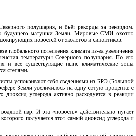
Северного полушария, и бьёт рекорды за рекордом.
кого будущего матушки Земли. Мировые СМИ охотно
 шокирующих новостей от экологов и синоптиков.
зе глобального потепления климата из-за увеличения
изменения температуры Северного полушария. По его
ьсия и все существующие ныне климатические зоны
тся степями.
алисты успокаивают себя сведениями из БРЭ (Большой
осфере Земли увеличилось на одну сотую процента: с
о диоксид углерода активно расходуется в реакции
 водяной пар. И эта «новость» действительно пугает
 которого получается этот самый диоксид углерода и
ые, вдохновлённые ею, не бьют тревогу об огромных