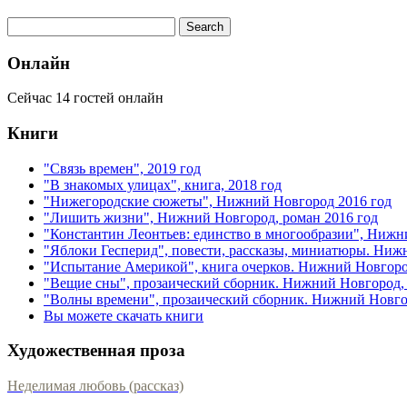
Онлайн
Сейчас 14 гостей онлайн
Книги
"Связь времен", 2019 год
"В знакомых улицах", книга, 2018 год
"Нижегородские сюжеты", Нижний Новгород 2016 год
"Лишить жизни", Нижний Новгород, роман 2016 год
"Константин Леонтьев: единство в многообразии", Нижн
"Яблоки Гесперид", повести, рассказы, миниатюры. Ниж
"Испытание Америкой", книга очерков. Нижний Новгоро
"Вещие сны", прозаический сборник. Нижний Новгород, 
"Волны времени", прозаический сборник. Нижний Новгор
Вы можете скачать книги
Художественная проза
Неделимая любовь (рассказ)