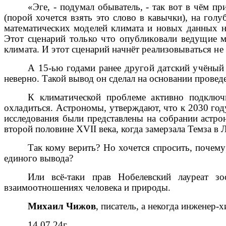
«Эге, - подумал обыватель, - так вот в чём 
(порой хочется взять это слово в кавычки), на го
математических моделей климата и новых данных н
Этот сценарий только что опубликовали ведущие м
климата. И этот сценарий начнёт реализовываться не 
А 15-ью годами ранее другой датский учёны
неверно. Такой вывод он сделал на основании провед
К климатической проблеме активно подключи
охладиться.
Астрономы, утверждают, что к 2030 году
исследования были представлены на собрании астро
второй половине
XVII
века, когда замерзала Темза в 
Так кому верить? Но хочется спросить, почему
единого вывода?
Или всё-таки прав Нобелевский лауреат 
взаимоотношениях человека и природы.
Михаил Чижов
, писатель, а некогда инженер-х
14.07.24г.