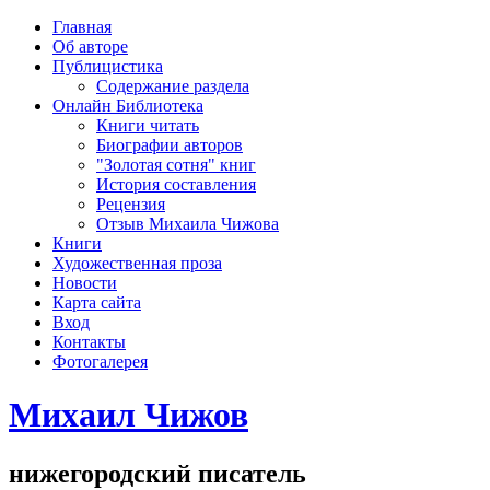
рка
Главная
хождения
Об авторе
шки)
Публицистика
Содержание раздела
Онлайн Библиотека
Книги читать
Биографии авторов
"Золотая сотня" книг
История составления
Рецензия
Отзыв Михаила Чижова
Книги
Художественная проза
Новости
Карта сайта
Вход
Контакты
Фотогалерея
Михаил Чижов
нижегородский писатель