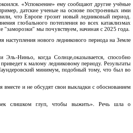
покоился. «Успокоение» ему сообщают другие учёные
апример,
датские ученые на основе построенных ими
вили, что Европе грозит новый ледниковый период.
нения глобального потепления во всех катаклизмах
ые "заморозки" мы почувствуем, начиная с 2025 года.
мя наступления нового ледникового периода на Земле
и Эль-Ниньо, когда Солнце,оказывается, способно
 приведет к малому ледниковому периоду. Результаты
Маундеровский минимум, подобный тому, что был во
я вместе и не обсудят свои выкладки с обоснованием
овек слишком глуп, чтобы выжить». Речь шла о