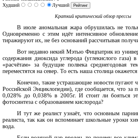
Худший
Лучший
Краткий критический обзор прессы
В июле аномальная жара обрушилась не тольк
Одновременно с этим идёт интенсивное обновлени
тиражируют их, не без оснований рассчитывая получ
Вот недавно некий Мэтью Фицпатрик из универ
содержания диоксида углерода (углекислого газа) 
«расчётам» за будущие полвека среднегодовая те
переместятся на север. То есть наша столица окажетс
Конечно, такие устрашающие новости пугают ч
Российской Энциклопедии), где сообщается, что за 
0,028% до 0,038% в 2005г. И стоит ли бояться эт
фотосинтеза с образованием кислорода?
И тут же реалист узнаёт, что основным парни
реалиста, так как он вспоминает школьные уроки хи
вода.
Если водяной пар вреден, то почему все клим