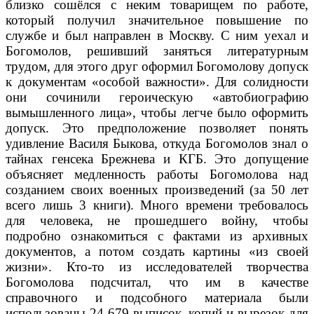
близко сошёлся с неким товарищем по работе,
который получил значительное повышение по
службе и был направлен в Москву. С ним уехал и
Богомолов, решивший заняться литературным
трудом, для этого друг оформил Богомолову допуск
к документам «особой важности». Для солидности
они сочинили героическую «автобиографию
вымышленного лица», чтобы легче было оформить
допуск. Это предположение позволяет понять
удивление Василя Быкова, откуда Богомолов знал о
тайнах генсека Брежнева и КГБ. Это допущение
объясняет медленность работы Богомолова над
созданием своих военных произведений (за 50 лет
всего лишь 3 книги). Много времени требовалось
для человека, не прошедшего войну, чтобы
подробно ознакомиться с фактами из архивных
документов, а потом создать картины «из своей
жизни». Кто-то из исследователей творчества
Богомолова подсчитал, что им в качестве
справочного и подсобного материала были
использованы 24 679 выписок, копий и вырезок для