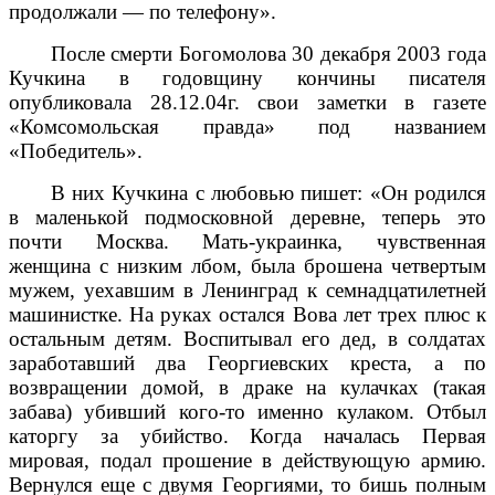
продолжали — по телефону».
После смерти Богомолова 30 декабря 2003 года
Кучкина в годовщину кончины писателя
опубликовала 28.12.04г. свои заметки в газете
«Комсомольская правда» под названием
«Победитель».
В них Кучкина с любовью пишет: «Он родился
в маленькой подмосковной деревне, теперь это
почти Москва. Мать-украинка, чувственная
женщина с низким лбом, была брошена четвертым
мужем, уехавшим в Ленинград к семнадцатилетней
машинистке. На руках остался Вова лет трех плюс к
остальным детям. Воспитывал его дед, в солдатах
заработавший два Георгиевских креста, а по
возвращении домой, в драке на кулачках (такая
забава) убивший кого-то именно кулаком. Отбыл
каторгу за убийство. Когда началась Первая
мировая, подал прошение в действующую армию.
Вернулся еще с двумя Георгиями, то бишь полным