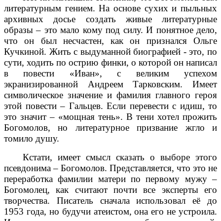
литературным гением. На основе сухих и пыльных
архивных досье создать живые литературные
образы – это мало кому под силу. И понятное дело,
что он был несчастен, как он признался Ольге
Кучкиной. Жить с выдуманной биографией - это, по
сути, ходить по острию финки, о которой он написал
в повести «Иван», с великим успехом
экранизированной Андреем Тарковским. Имеет
символическое значение и фамилия главного героя
этой повести – Гальцев. Если перевести с идиш, то
это значит – «мощная тень». В тени хотел прожить
Богомолов, но литературное призвание жгло и
томило душу.
Кстати, имеет смысл сказать о выборе этого
псевдонима – Богомолов. Представляется, что это не
переработка фамилии матери по первому мужу –
Богомолец, как считают почти все эксперты его
творчества. Писатель сначала использовал её до
1953 года, но будучи атеистом, она его не устроила.