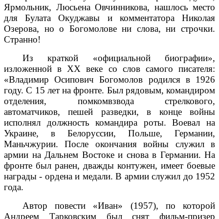
Ярмольник, Люсьена Овчинникова, нашлось место
для Булата Окуджавы и комментатора Николая
Озерова, но о Богомолове ни слова, ни строчки.
Странно!
Из краткой «официальной биографии»,
изложенной в ХХ веке со слов самого писателя:
«Владимир Осипович Богомолов родился в 1926
году. С 15 лет на фронте. Был рядовым, командиром
отделения, помкомвзвода стрелкового,
автоматчиков, пешей разведки, в конце войны
исполнял должность командира роты. Воевал на
Украине, в Белоруссии, Польше, Германии,
Маньчжурии. После окончания войны служил в
армии на Дальнем Востоке и снова в Германии. На
фронте был ранен, дважды контужен, имеет боевые
награды - ордена и медали. В армии служил до 1952
года.
Автор повести «Иван» (1957), по которой
Андреем Тарковским был снят фильм-призер