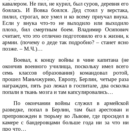
кавалером. Не пил, не курил, был суров, деревня его
боялась. И Вовка боялся. Дед стоял у верстака,
пилил, строгал, все умел и ко всему приучал внука.
Если у внука что-то не выходило или выходило
плохо, бил смертным боем. Владимир Осипович
считает, что это отлично подготовило его к жизни, к
армии. (почему о деде так подробно? – станет ясно
позже. – М.Ч.)…
Воевал, к концу войны в чине капитана (не
окончив военного училища, поскольку имел всего
семь классов образования) командовал ротой,
прошел Маньчжурию, Европу, Берлин, четыре раза
награжден, пять раз лежал в госпитале, два осколка
попали в ткань мозга и там капсулировались…
По окончании войны служил в армейской
разведке, попал в Берлин, там был арестован и
препровожден в тюрьму во Львове, где просидел в
камере с бандеровцами больше года ни за что ни
про что…