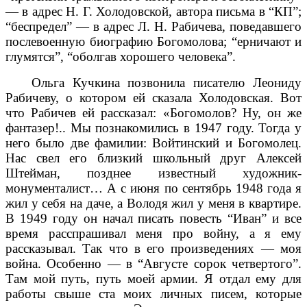
— в адрес Н. Г. Холодовской, автора письма в “КП”;
“беспредел” — в адрес Л. Н. Рабичева, поведавшего
послевоенную биографию Богомолова; “ерничают и
глумятся”, “оболгав хорошего человека”.
Ольга Кучкина позвонила писателю Леониду
Рабичеву, о котором ей сказала Холодовская. Вот
что Рабичев ей рассказал: «Богомолов? Ну, он же
фантазер!.. Мы познакомились в 1947 году. Тогда у
него было две фамилии: Войтинский и Богомолец.
Нас свел его близкий школьный друг Алексей
Штейман, позднее известный художник-
монументалист… А с июня по сентябрь 1948 года я
жил у себя на даче, а Володя жил у меня в квартире.
В 1949 году он начал писать повесть “Иван” и все
время расспрашивал меня про войну, а я ему
рассказывал. Так что в его произведениях — моя
война. Особенно — в “Августе сорок четвертого”.
Там мой путь, путь моей армии. Я отдал ему для
работы свыше ста моих личных писем, которые