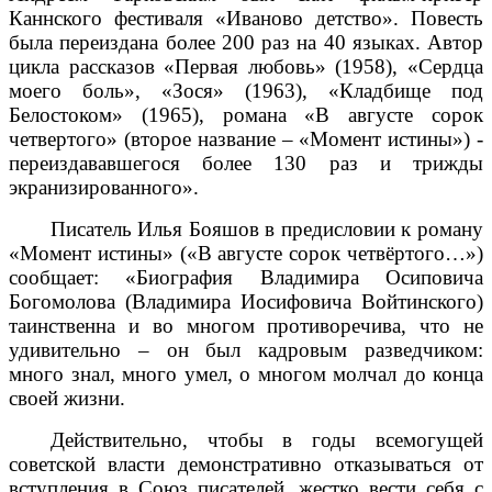
Каннского фестиваля «Иваново детство». Повесть
была переиздана более 200 раз на 40 языках. Автор
цикла рассказов «Первая любовь» (1958), «Сердца
моего боль», «Зося» (1963), «Кладбище под
Белостоком» (1965), романа «В августе сорок
четвертого» (второе название – «Момент истины») -
переиздававшегося более 130 раз и трижды
экранизированного».
Писатель Илья Бояшов в предисловии к роману
«Момент истины» («В августе сорок четвёртого…»)
сообщает: «Биография Владимира Осиповича
Богомолова (Владимира Иосифовича Войтинского)
таинственна и во многом противоречива, что не
удивительно – он был кадровым разведчиком:
много знал, много умел, о многом молчал до конца
своей жизни.
Действительно, чтобы в годы всемогущей
советской власти демонстративно отказываться от
вступления в Союз писателей, жестко вести себя с