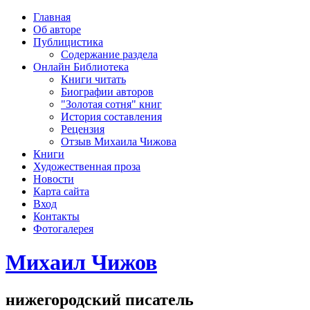
рка
Главная
хождения
Об авторе
шки)
Публицистика
Содержание раздела
Онлайн Библиотека
Книги читать
Биографии авторов
"Золотая сотня" книг
История составления
Рецензия
Отзыв Михаила Чижова
Книги
Художественная проза
Новости
Карта сайта
Вход
Контакты
Фотогалерея
Михаил Чижов
нижегородский писатель