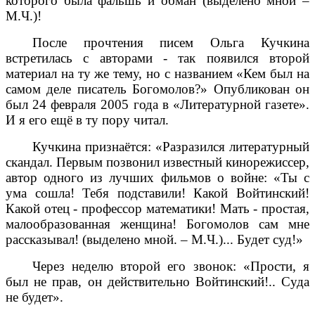
которого была фальшь и обман (выделено мной –
М.Ч.)!
После прочтения писем Ольга Кучкина
встретилась с авторами - так появился второй
материал на ту же тему, но с названием «Кем был на
самом деле писатель Богомолов?» Опубликован он
был 24 февраля 2005 года в «Литературной газете».
И я его ещё в ту пору читал.
Кучкина признаётся: «Разразился литературный
скандал. Первым позвонил известный кинорежиссер,
автор одного из лучших фильмов о войне: «Ты с
ума сошла! Тебя подставили! Какой Войтинский!
Какой отец - профессор математики! Мать - простая,
малообразованная женщина! Богомолов сам мне
рассказывал! (выделено мной. – М.Ч.)... Будет суд!»
Через неделю второй его звонок: «Прости, я
был не прав, он действительно Войтинский!.. Суда
не будет».