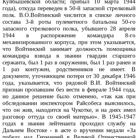
Куйбышевской области; прибыл 10 марта 1944
года), откуда переведен в 50-й запасной стрелковый
полк. В.О.Войтинский числится в списке личного
состава 3-й роты пулеметного батальона 50-го
запасного стрелкового полка, убывшего 28 апреля
1944 в распоряжение командира 8-го
механизированного корпуса, при этом указывается,
что Войтинский занимает должность помощника
командира взвода в звании гвардии старшего
сержанта, был 1 раз в окружении, был 1 раз ранен и
1 раз контужен, родственников не имеет
. В
документе, уточняющем потери от 30 декабря 1946
года, указывается, что рядовой В.И. Войтинский
признан пропавшим без вести в феврале 1944 года,
но данное решение было отменено, «так как при
обследовании инспектором Райсобеса выяснилось,
что он жив, находится на Чукотке, и на днях имел
разговор оттуда со своей матерью»
. В 1945-1947
годах в звании лейтенанта проходил службу на
Дальнем Востоке - в акте о вручении медали «За
победу над Германией в Великой Отечественной