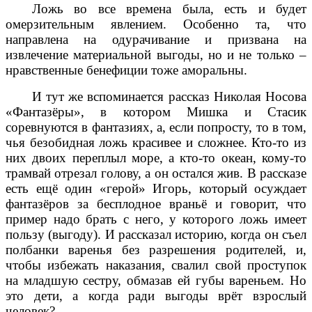
Ложь во все времена была, есть и будет
омерзительным явлением. Особенно та, что
направлена на одурачивание и призвана на
извлечение материальной выгоды, но и не только –
нравственные бенефиции тоже аморальны.
И тут же вспоминается рассказ Николая Носова
«Фантазёры», в котором Мишка и Стасик
соревнуются в фантазиях, а, если попросту, то в том,
чья безобидная ложь красивее и сложнее. Кто-то из
них двоих переплыл море, а кто-то океан, кому-то
трамвай отрезал голову, а он остался жив. В рассказе
есть ещё один «герой» Игорь, который осуждает
фантазёров за бесплодное враньё и говорит, что
пример надо брать с него, у которого ложь имеет
пользу (выгоду). И рассказал историю, когда он съел
полбанки варенья без разрешения родителей, и,
чтобы избежать наказания, свалил свой проступок
на младшую сестру, обмазав ей губы вареньем. Но
это дети, а когда ради выгоды врёт взрослый
человек?..