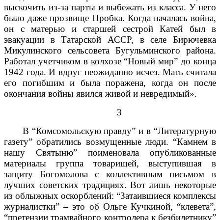
выскочить из-за парты и выбежать из класса. У него
было даже прозвище Пробка. Когда началась война,
он с матерью и старшей сестрой Катей был в
эвакуации в Татарской АССР, в селе Бирючевка
Микулинского сельсовета Бугульминского района.
Работал учетчиком в колхозе “Новый мир” до конца
1942 года. И вдруг неожиданно исчез. Мать считала
его погибшим и была поражена, когда он после
окончания войны явился живой и невредимый».
3
В “Комсомольскую правду” и в “Литературную
газету” обратились возмущенные люди. “Камнем в
нашу Святыню” поименовала опубликованные
материалы группа товарищей, выступившая в
защиту Богомолова с коллективным письмом в
лучших советских традициях. Вот лишь некоторые
из облыжных оскорблений: “Затаившиеся комплексы
журналистки” – это об Ольге Кучкиной, “клевета”,
“претензии трамвайного контролера к безбилетнику”