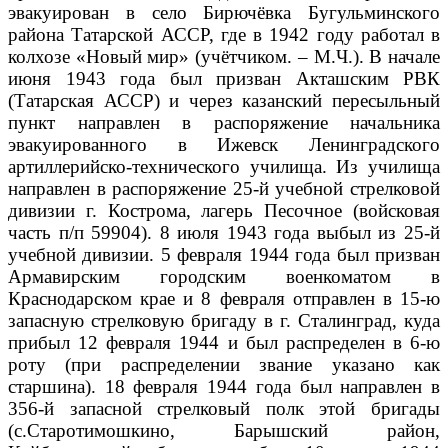
эвакуирован в село Бирючёвка Бугульминского
района Татарской АССР, где в 1942 году работал в
колхозе «Новый мир» (учётчиком. – М.Ч.). В начале
июня 1943 года был призван Акташским РВК
(Татарская АССР) и через казанский пересыльный
пункт направлен в распоряжение начальника
эвакуированного в Ижевск Ленинградского
артиллерийско-технического училища. Из училища
направлен в распоряжение 25-й учебной стрелковой
дивизии г. Кострома, лагерь Песочное (войсковая
часть п/п 59904). 8 июля 1943 года выбыл из 25-й
учебной дивизии
. 5 февраля 1944 года был призван
Армавирским городским военкоматом в
Краснодарском крае и 8 февраля отправлен в 15-ю
запасную стрелковую бригаду в г. Сталинград, куда
прибыл 12 февраля 1944 и был распределен в 6-ю
роту (при распределении звание указано как
старшина). 18 февраля 1944 года был направлен в
356-й запасной стрелковый полк этой бригады
(с.Старотимошкино, Барышский район,