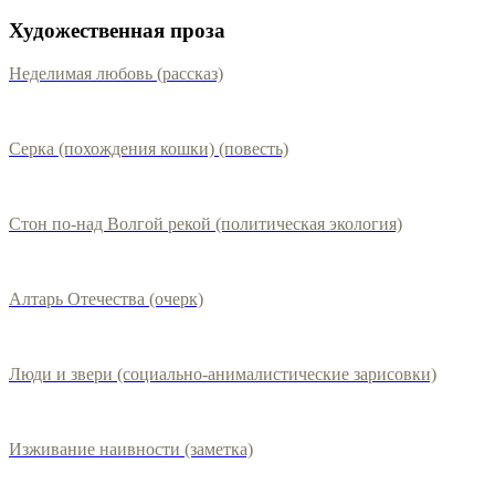
Художественная проза
Неделимая любовь (рассказ)
Серка (похождения кошки) (повесть)
Стон по-над Волгой рекой (политическая экология)
Алтарь Отечества (очерк)
Люди и звери (социально-анималистические зарисовки)
Изживание наивности (заметка)