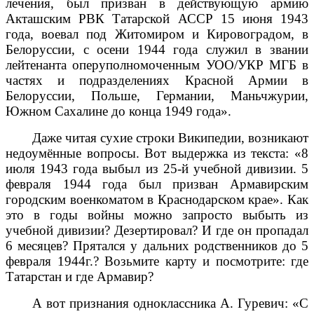
лечения, был призван в действующую армию
Акташским РВК Татарской АССР 15 июня 1943
года, воевал под Житомиром и Кировоградом, в
Белоруссии, с осени 1944 года служил в звании
лейтенанта оперуполномоченным УОО/УКР МГБ в
частях и подразделениях Красной Армии в
Белоруссии, Польше, Германии, Маньчжурии,
Южном Сахалине до конца 1949 года».
Даже читая сухие строки Википедии, возникают
недоумённые вопросы. Вот выдержка из текста: «8
июля 1943 года выбыл из 25-й учебной дивизии
. 5
февраля 1944 года был призван Армавирским
городским военкоматом в Краснодарском крае». Как
это в годы войны можно запросто выбыть из
учебной дивизии? Дезертировал? И где он пропадал
6 месяцев? Прятался у дальних родственников до 5
февраля 1944г.? Возьмите карту и посмотрите: где
Татарстан и где Армавир?
А вот признания одноклассника А. Гуревич: «С