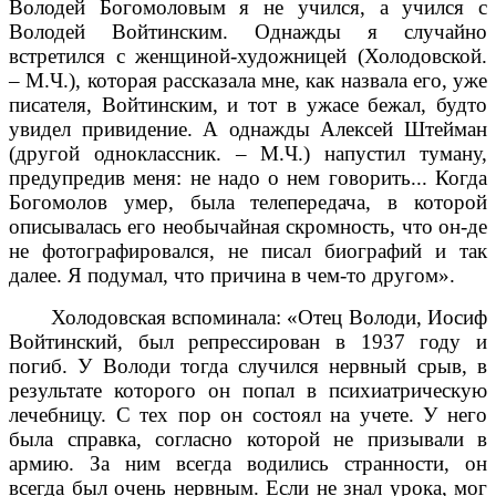
Володей Богомоловым я не учился, а учился с
Володей Войтинским. Однажды я случайно
встретился с женщиной-художницей (Холодовской.
– М.Ч.), которая рассказала мне, как назвала его, уже
писателя, Войтинским, и тот в ужасе бежал, будто
увидел привидение. А однажды Алексей Штейман
(другой одноклассник. – М.Ч.) напустил туману,
предупредив меня: не надо о нем говорить... Когда
Богомолов умер, была телепередача, в которой
описывалась его необычайная скромность, что он-де
не фотографировался, не писал биографий и так
далее. Я подумал, что причина в чем-то другом».
Холодовская вспоминала: «Отец Володи, Иосиф
Войтинский, был репрессирован в 1937 году и
погиб. У Володи тогда случился нервный срыв, в
результате которого он попал в психиатрическую
лечебницу. С тех пор он состоял на учете. У него
была справка, согласно которой не призывали в
армию. За ним всегда водились странности, он
всегда был очень нервным. Если не знал урока, мог