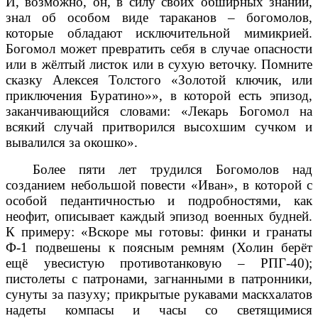
И, возможно, он, в силу своих обширных знаний,
знал об особом виде тараканов – богомолов,
которые обладают исключительной мимикрией.
Богомол может превратить себя в случае опасности
или в жёлтый листок или в сухую веточку. Помните
сказку Алексея Толстого «Золотой ключик, или
приключения Буратино»», в которой есть эпизод,
заканчивающийся словами: «Лекарь Богомол на
всякий случай притворился высохшим сучком и
вывалился за окошко».
Более пяти лет трудился Богомолов над
созданием небольшой повести «Иван», в которой с
особой педантичностью и подробностями, как
неофит, описывает каждый эпизод военных будней.
К примеру: «Вскоре мы готовы: финки и гранаты
Ф-1 подвешены к поясным ремням (Холин берёт
ещё увесистую противотанковую – РПГ-40);
пистолеты с патронами, загнанными в патронники,
сунуты за пазуху; прикрытые рукавами маскхалатов
надеты компасы и часы со светящимися