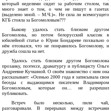
который неделями сидит за рабочим столом, так
много знает о том, о чем не пишут в газетах
(выделено мной. – М.Ч.)». Не сила ли всемогущего
КГБ стояла за Богомоловым???
Быкову удалось стать близким другом
Богомолова, но потом белорусский классик в
юбилейной статье о Юрии Бондареве похвально о
нём отозвался, что не понравилось Богомолову, и
дружба сошла на нет.
Удалось стать близким другом Богомолова
прозаику, поэтессе, драматургу и публицисту Ольге
Андреевне Кучкиной. О своём знакомство с ним она
рассказывает: «Осенью 2000 года я записывала свои
беседы с выдающимся писателем Владимиром
Богомоловым, которые он… не разрешил
публиковать.
Встреч было несколько, пили чай,
разговаривали. В перерывах между встречами