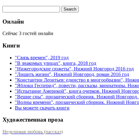
Онлайн
Сейчас 3 гостей онлайн
Книги
"Связь времен", 2019 год
"В знакомых улицах", книга, 2018 год
"Нижегородские сюжеты", Нижний Новгород 2016 год
"Лишить жизни", Нижний Новгород, роман 2016 год
"Константин Леонтьев: единство в многообразии", Нижн
"Яблоки Гесперид", повести, рассказы, миниатюры. Ниж
"Испытание Америкой", книга очерков. Нижний Новгоро
"Вещие сны", прозаический сборник. Нижний Новгород, 
"Волны времени", прозаический сборник. Нижний Новгор
Вы можете скачать книги
Художественная проза
Неделимая любовь (рассказ)