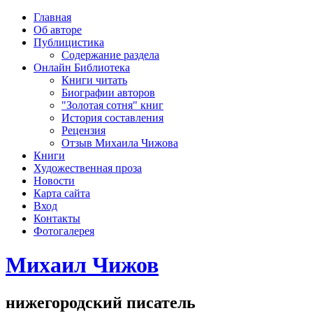
рка
Главная
хождения
Об авторе
шки)
Публицистика
Содержание раздела
Онлайн Библиотека
Книги читать
Биографии авторов
"Золотая сотня" книг
История составления
Рецензия
Отзыв Михаила Чижова
Книги
Художественная проза
Новости
Карта сайта
Вход
Контакты
Фотогалерея
Михаил Чижов
нижегородский писатель