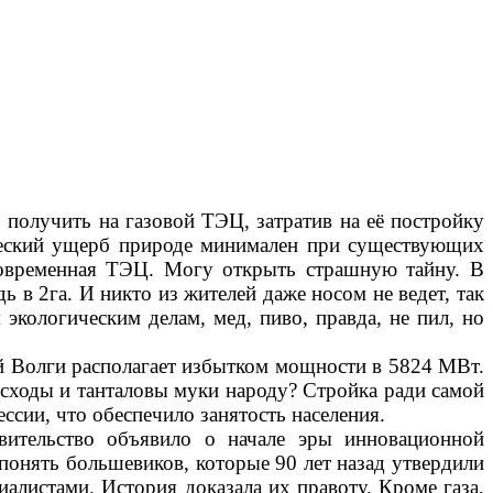
получить на газовой ТЭЦ, затратив на её постройку
ический ущерб природе минимален при существующих
современная ТЭЦ. Могу открыть страшную тайну. В
в 2га. И никто из жителей даже носом не ведет, так
кологическим делам, мед, пиво, правда, не пил, но
ей Волги располагает избытком мощности в 5824 МВт.
расходы и танталовы муки народу? Стройка ради самой
ссии, что обеспечило занятость населения.
авительство объявило о начале эры инновационной
понять большевиков, которые 90 лет назад утвердили
листами. История доказала их правоту. Кроме газа,