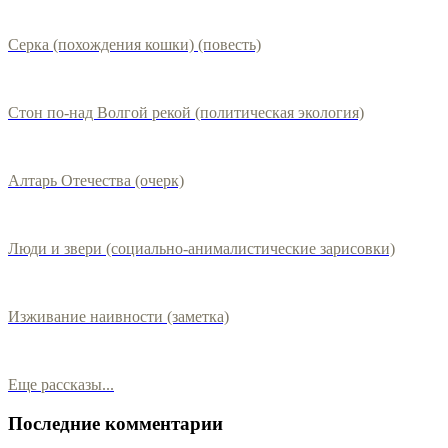
Серка (похождения кошки) (повесть)
Стон по-над Волгой рекой (политическая экология)
Алтарь Отечества (очерк)
Люди и звери (социально-анималистические зарисовки)
Изживание наивности (заметка)
Еще рассказы...
Последние комментарии