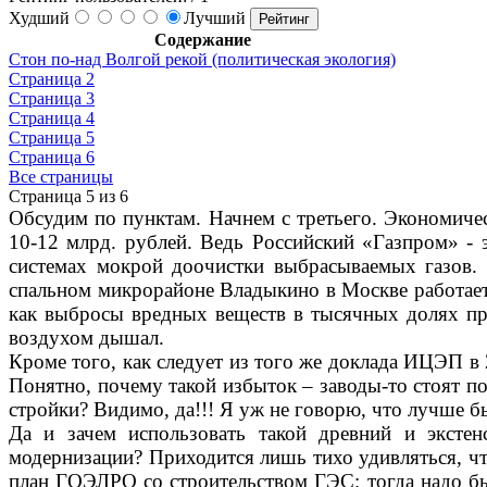
Худший
Лучший
Содержание
Стон по-над Волгой рекой (политическая экология)
Страница 2
Страница 3
Страница 4
Страница 5
Страница 6
Все страницы
Страница 5 из 6
Обсудим по пунктам. Начнем с третьего. Экономиче
10-12 млрд. рублей. Ведь Российский «Газпром» -
системах мокрой доочистки выбрасываемых газов.
спальном микрорайоне Владыкино в Москве работает 
как выбросы вредных веществ в тысячных долях про
воздухом дышал.
Кроме того, как следует из того же доклада ИЦЭП в
Понятно, почему такой избыток – заводы-то стоят по
стройки? Видимо, да!!! Я уж не говорю, что лучше б
Да и зачем использовать такой древний и экстен
модернизации? Приходится лишь тихо удивляться, чт
план ГОЭЛРО со строительством ГЭС: тогда надо бы