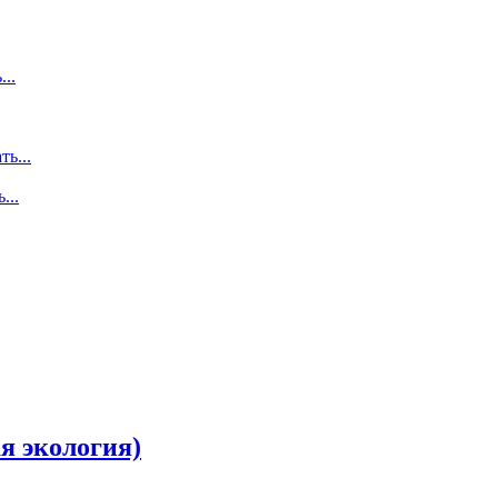
...
ть...
...
я экология)