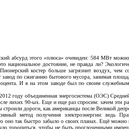
ский абсурд этого «плюса» очевиден: 584 МВт можно 
 это национальное достояние, не правда ли? Эколог
 Пионерский костер больше загрязнит воздух, чем 
завод по сжиганию бытового мусора, занимая площадь 
цента. И я на этом заводе был по своим служебным э
 2012 году объединенная энергосистема (ОЭС) Средн
сле лихих 90-ых. Еще и еще раз спросим: зачем эти 
ы строили дороги, как американцы после Великой депре
сивный метод получения электроэнергии: ведь Пр
о оно так быстро забыло о своих планах. Ещё можно 
ло торопиться, чтобы не быть проглоченными империа