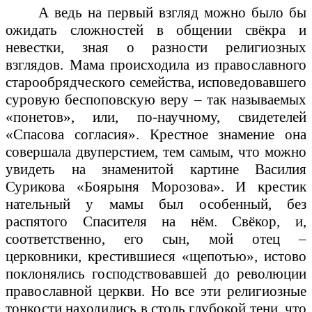
А ведь на первый взгляд можно было бы
ожидать сложностей в общении свёкра и
невестки, зная о разности религиозных
взглядов. Мама происходила из православного
старообрядческого семейства, исповедовавшего
суровую беспоповскую веру – так называемых
«понетов», или, по-научному, свидетелей
«Спасова согласия». Крестное знамение она
совершала двуперстием, тем самым, что можно
увидеть на знаменитой картине Василия
Сурикова «Боярыня Морозова». И крестик
нательный у мамы был особенный, без
распятого Спасителя на нём. Свёкор, и,
соответственно, его сын, мой отец –
церковники, крестившиеся «щепотью», истово
поклонялись господствовавшей до революции
православной церкви. Но все эти религиозные
тонкости находились в столь глубокой тени, что