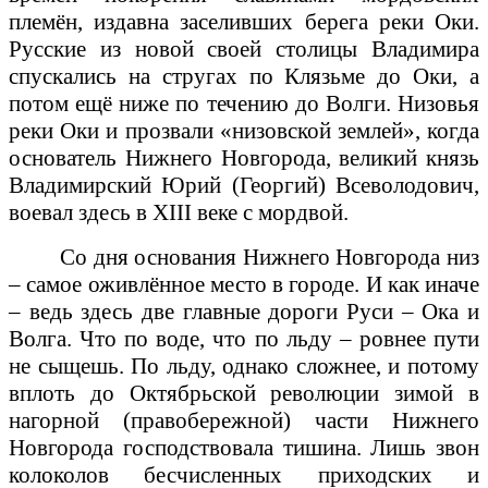
племён, издавна заселивших берега реки Оки.
Русские из новой своей столицы Владимира
спускались на стругах по Клязьме до Оки, а
потом ещё ниже по течению до Волги. Низовья
реки Оки и прозвали «низовской землей», когда
основатель Нижнего Новгорода, великий князь
Владимирский Юрий (Георгий) Всеволодович,
воевал здесь в
XIII
веке с мордвой.
Со дня основания Нижнего Новгорода низ
– самое оживлённое место в городе. И как иначе
– ведь здесь две главные дороги Руси – Ока и
Волга. Что по воде, что по льду – ровнее пути
не сыщешь. По льду, однако сложнее, и потому
вплоть до Октябрьской революции зимой в
нагорной (правобережной) части Нижнего
Новгорода господствовала тишина. Лишь звон
колоколов бесчисленных приходских и