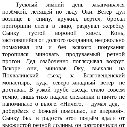
Тусклый зимний день заканчивался
позёмкой, летящей по льду Оки. Ветер дул
вознице в спину, кружил, вертел, бросал
пригоршни снега в лицо, раздувал жеребцу
Сынку густой вороной хвост. Конь,
застоявшийся от долгого ожидания, недовольно
помахивал им и без всякого понукания
торопился миновать продуваемый речной
прогон. Дед озабоченно поглядывал вокруг.
Вскоре они, миновав Оку, въехали на
Похвалинский съезд за Благовещенский
монастырь, куда северо-западный ветер не
доставал. В узкой трубе съезда стало совсем
темно, лишь тихо падали снежинки и ничто не
напоминало о вьюге. «Ничего, – думал дед, –
доберёмся с Божьей помощью, не впервой».
Сынку был в радость этот подъём вдали от
вьюжистой речной долины, он разгорячился от