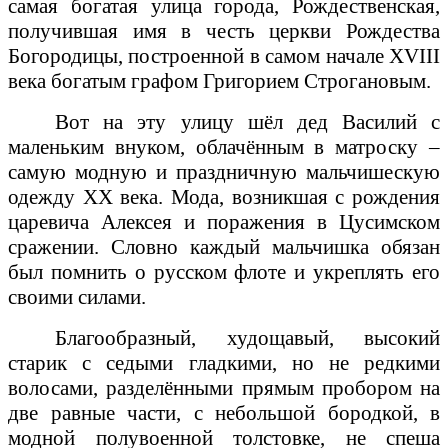
самая богатая улица города, Рождественская,
получившая имя в честь церкви Рождества
Богородицы, построенной в самом начале
XVIII
века богатым графом Григорием Строгановым.
Вот на эту улицу шёл дед Василий с
маленьким внуком, облачённым в матроску –
самую модную и праздничную мальчишескую
одежду ХХ века. Мода, возникшая с рождения
царевича Алексея и поражения в Цусимском
сражении. Словно каждый мальчишка обязан
был помнить о русском флоте и укреплять его
своими силами.
Благообразный, худощавый, высокий
старик с седыми гладкими, но не редкими
волосами, разделёнными прямым пробором на
две равные части, с небольшой бородкой, в
модной полувоенной толстовке, не спеша