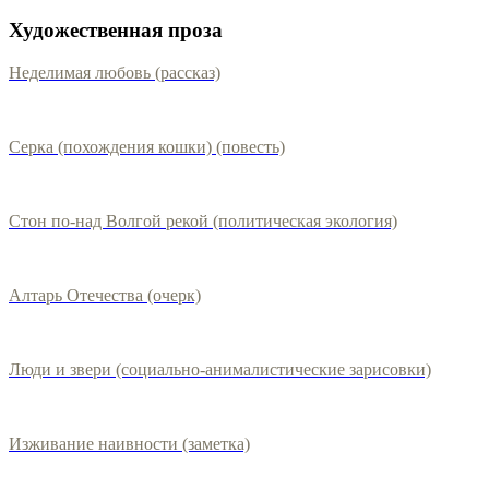
Художественная проза
Неделимая любовь (рассказ)
Серка (похождения кошки) (повесть)
Стон по-над Волгой рекой (политическая экология)
Алтарь Отечества (очерк)
Люди и звери (социально-анималистические зарисовки)
Изживание наивности (заметка)