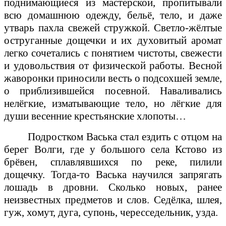
поднимающиеся из мастерской, пропитывали
всю домашнюю одежду, бельё, тело, и даже
утварь пахла свежей стружкой. Светло-жёлтые
оструганные дощечки и их духовитый аромат
легко сочетались с понятием чистоты, свежести
и удовольствия от физической работы. Весной
жаворонки приносили весть о подсохшей земле,
о приблизившейся посевной. Наваливались
нелёгкие, изматывающие тело, но лёгкие для
души весенние крестьянские хлопоты…
Подростком Васька стал ездить с отцом на
берег Волги, где у большого села Кстово из
брёвен, сплавлявшихся по реке, пилили
дощечку. Тогда-то Васька научился запрягать
лошадь в дровни. Сколько новых, ранее
неизвестных предметов и слов. Седёлка, шлея,
гуж, хомут, дуга, супонь, чересседельник, узда.