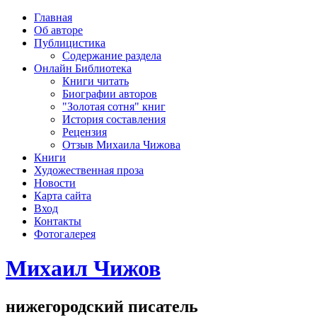
рка
Главная
хождения
Об авторе
шки)
Публицистика
Содержание раздела
Онлайн Библиотека
Книги читать
Биографии авторов
"Золотая сотня" книг
История составления
Рецензия
Отзыв Михаила Чижова
Книги
Художественная проза
Новости
Карта сайта
Вход
Контакты
Фотогалерея
Михаил Чижов
нижегородский писатель