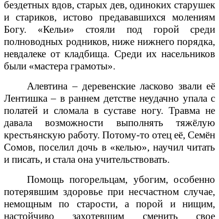
бездетных вдов, старых дев, одиноких старушек
и стариков, истово предававшихся молениям
Богу. «Кельи» стояли под горой среди
полноводных родников, ниже нижнего порядка,
невдалеке от кладбища. Среди их насельников
были «мастера грамоты».
Алевтина – деревенские ласково звали её
Лентишка – в раннем детстве неудачно упала с
полатей и сломала в суставе ногу. Травма не
давала возможности выполнять тяжёлую
крестьянскую работу. Потому-то отец её, Семён
Сомов, поселил дочь в «келью», научил читать
и писать, и стала она учительствовать.
Помощь погорельцам, убогим, особенно
потерявшим здоровье при несчастном случае,
немощным по старости, а порой и нищим,
настойчиво захотевшим сменить свое