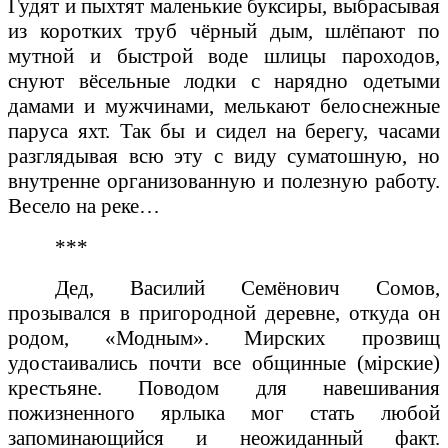
Гудят и пыхтят маленькие буксиры, выбрасывая
из коротких труб чёрный дым, шлёпают по
мутной и быстрой воде шлицы пароходов,
снуют вёсельные лодки с нарядно одетыми
дамами и мужчинами, мелькают белоснежные
паруса яхт. Так бы и сидел на берегу, часами
разглядывая всю эту с виду суматошную, но
внутренне организованную и полезную работу.
Весело на реке…
***
Дед, Василий Семёнович Сомов,
прозывался в пригородной деревне, откуда он
родом, «Модным». Мирских прозвищ
удостаивались почти все общинные (м
i
рские)
крестьяне. Поводом для навешивания
пожизненного ярлыка мог стать любой
запоминающийся и неожиданный факт.