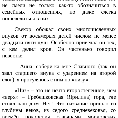
не смели не только как-то обозначиться в
семейных отношениях, но даже слегка
пошевелиться в них.
Свёкор обожал своих многочисленных
внуков от восьмерых детей числом не менее
двадцати пяти душ. Особенно привечал он тех,
с кем делил кров. Он частенько говорил
невестке:
– Анна, собери-ка мне Славного (так он
звал старшего внука с ударением на второй
слог), я прогуляюсь с ним по «низу».
«Низ» – это не нечто второстепенное, чем
«верх» – Гребешковская (Ярилина) гора, где
стоял наш дом. Нет! Это название пришло из
глубины веков, из седого средневековья, со
времён покорения славянами мордовских