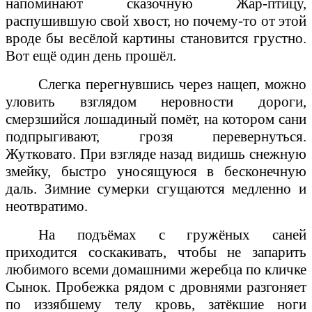
напоминают сказочную Жар-птицу,
распушившую свой хвост, но почему-то от этой
вроде бы весёлой картины становится грустно.
Вот ещё один день прошёл.
Слегка перегнувшись через нащеп, можно
уловить взглядом неровности дороги,
смерзшийся лошадиный помёт, на котором сани
подпрыгивают, грозя перевернуться.
Жутковато. При взгляде назад видишь снежную
змейку, быстро уносящуюся в бесконечную
даль. Зимние сумерки сгущаются медленно и
неотвратимо.
На подъёмах с гружёных саней
приходится соскакивать, чтобы не запарить
любимого всеми домашними жеребца по кличке
Сынок. Пробежка рядом с дровнями разгоняет
по иззябшему телу кровь, затёкшие ноги