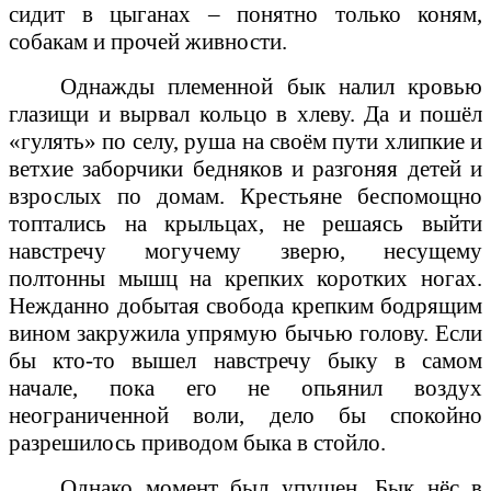
сидит в цыганах – понятно только коням,
собакам и прочей живности.
Однажды племенной бык налил кровью
глазищи и вырвал кольцо в хлеву. Да и пошёл
«гулять» по селу, руша на своём пути хлипкие и
ветхие заборчики бедняков и разгоняя детей и
взрослых по домам. Крестьяне беспомощно
топтались на крыльцах, не решаясь выйти
навстречу могучему зверю, несущему
полтонны мышц на крепких коротких ногах.
Нежданно добытая свобода крепким бодрящим
вином закружила упрямую бычью голову. Если
бы кто-то вышел навстречу быку в самом
начале, пока его не опьянил воздух
неограниченной воли, дело бы спокойно
разрешилось приводом быка в стойло.
Однако момент был упущен. Бык нёс в