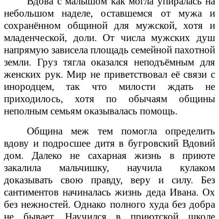
Вдова с малышом как могла упиралась на
небольшом наделе, оставшемся от мужа и
сохранённом общиной для мужской, хотя и
младенческой, доли. От числа мужских душ
напрямую зависела площадь семейной пахотной
земли. Груз тягла оказался неподъёмным для
женских рук. Мир не приветствовал её связи с
инородцем, так что милости ждать не
приходилось, хотя по обычаям общины
неполным семьям оказывалась помощь.
Община меж тем помогла определить
вдову и подросшее дитя в бугровский Вдовий
дом. Далеко не сахарная жизнь в приюте
закалила мальчишку, научила кулаком
доказывать свою правду, веру и силу. Без
сантиментов начиналась жизнь деда Ивана. Ох
без нежностей. Однако полного худа без добра
не бывает. Научился в приютской школе