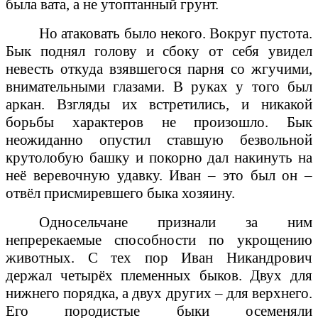
была вата, а не утоптанный грунт.
Но атаковать было некого. Вокруг пустота.
Бык поднял голову и сбоку от себя увидел
невесть откуда взявшегося парня со жгучими,
внимательными глазами. В руках у того был
аркан. Взгляды их встретились, и никакой
борьбы характеров не произошло. Бык
неожиданно опустил ставшую безвольной
крутолобую башку и покорно дал накинуть на
неё веревочную удавку. Иван – это был он –
отвёл присмиревшего быка хозяину.
Односельчане признали за ним
непререкаемые способности по укрощению
животных. С тех пор Иван Никандрович
держал четырёх племенных быков. Двух для
нижнего порядка, а двух других – для верхнего.
Его породистые быки осеменяли