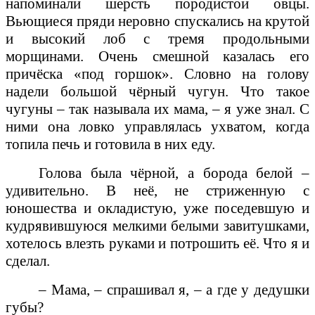
напоминали шерсть породистой овцы.
Вьющиеся пряди неровно спускались на крутой
и высокий лоб с тремя продольными
морщинами. Очень смешной казалась его
причёска «под горшок». Словно на голову
надели большой чёрный чугун. Что такое
чугуны – так называла их мама, – я уже знал. С
ними она ловко управлялась ухватом, когда
топила печь и готовила в них еду.
Голова была чёрной, а борода белой –
удивительно. В неё, не стриженную с
юношества и окладистую, уже поседевшую и
кудрявившуюся мелкими белыми завитушками,
хотелось влезть руками и потрошить её. Что я и
сделал.
– Мама, – спрашивал я, – а где у дедушки
губы?