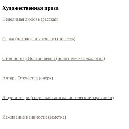
Художественная проза
Неделимая любовь (рассказ)
Серка (похождения кошки) (повесть)
Стон по-над Волгой рекой (политическая экология)
Алтарь Отечества (очерк)
Люди и звери (социально-анималистические зарисовки)
Изживание наивности (заметка)