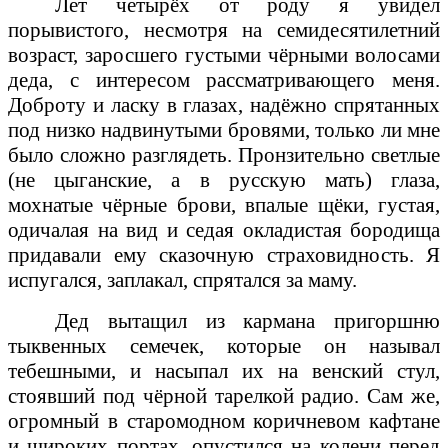
Лет четырёх от роду я увидел
порывистого, несмотря на семидесятилетний
возраст, заросшего густыми чёрными волосами
деда, с интересом рассматривающего меня.
Доброту и ласку в глазах, надёжно спрятанных
под низко надвинутыми бровями, только ли мне
было сложно разглядеть. Пронзительно светлые
(не цыганские, а в русскую мать) глаза,
мохнатые чёрные брови, впалые щёки, густая,
одичалая на вид и седая окладистая бородища
придавали ему сказочную страховидность. Я
испугался, заплакал, спрятался за маму.
Дед вытащил из кармана пригоршню
тыквенных семечек, которые он называл
тебешными, и насыпал их на венский стул,
стоявший под чёрной тарелкой радио. Сам же,
огромный в старомодном коричневом кафтане
и широких портах, опустился на колени перед