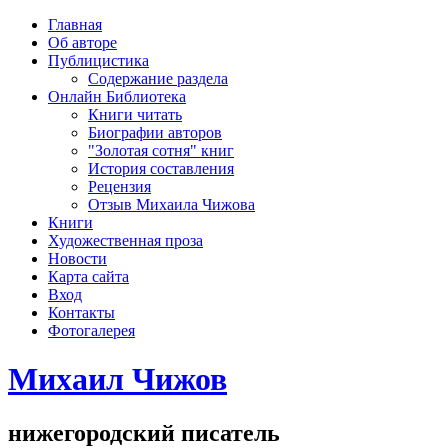
рка
Главная
хождения
Об авторе
шки)
Публицистика
Содержание раздела
Онлайн Библиотека
Книги читать
Биографии авторов
"Золотая сотня" книг
История составления
Рецензия
Отзыв Михаила Чижова
Книги
Художественная проза
Новости
Карта сайта
Вход
Контакты
Фотогалерея
Михаил Чижов
нижегородский писатель