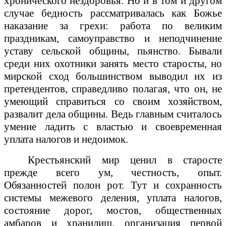
хронического нездоровья. Но и в том и другом
случае бедность рассматривалась как Божье
наказание за грехи: работа по великим
праздникам, самоуправство и неподчинение
уставу сельской общины, пьянство. Бывали
среди них охотники занять место старосты, но
мирской сход большинством выводил их из
претендентов, справедливо полагая, что он, не
умеющий справиться со своим хозяйством,
развалит дела общины. Ведь главным считалось
умение ладить с властью и своевременная
уплата налогов и недоимок.
Крестьянский мир ценил в старосте
прежде всего ум, честность, опыт.
Обязанностей полон рот. Тут и сохранность
системы межевого деления, уплата налогов,
состояние дорог, мостов, общественных
амбаров и хранилищ, организация первой