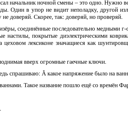
сал начальник ночной смены – это одно. Нужно вс
оды. Один в упор не видит неполадку, другой и
 не доверяй. Скорее, так: доверяй, но проверяй.
изёры, соединённые последовательно медными г-
е настилы, покрытые диэлектрическими коврик
на цеховом лексиконе значащиеся как шунтиров
 поднимая вверх огромные гаечные ключи.
ередь спрашиваю: Â какое напряжение было на ван
ваннами. Такое название пошло ещё со времён Фа
.