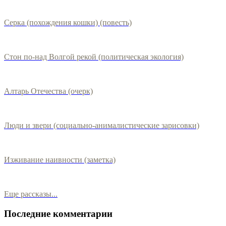
Серка (похождения кошки) (повесть)
Стон по-над Волгой рекой (политическая экология)
Алтарь Отечества (очерк)
Люди и звери (социально-анималистические зарисовки)
Изживание наивности (заметка)
Еще рассказы...
Последние комментарии