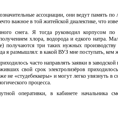
означительные ассоциации, они ведут память по 
ечто важное в той житейской диалектике, что изве
ного снега. Я тогда руководил корпусом по 
олучением хлора, водорода и едкого натра. Мал
де) получаются три таких нужных производству 
а я размышлял: в какой ВУЗ мне поступать, кем ж
приходилось часто направлять заявки в заводской
уживших свой срок электролизёров приходилос
же не «студебеккеры» и могут легко увязнуть в 
логического процесса.
утной оперативки, в кабинете начальника см