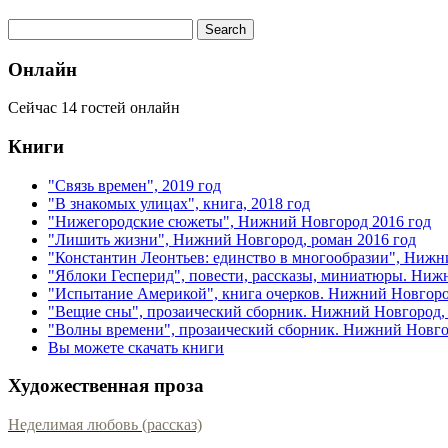
Онлайн
Сейчас 14 гостей онлайн
Книги
"Связь времен", 2019 год
"В знакомых улицах", книга, 2018 год
"Нижегородские сюжеты", Нижний Новгород 2016 год
"Лишить жизни", Нижний Новгород, роман 2016 год
"Константин Леонтьев: единство в многообразии", Нижн
"Яблоки Гесперид", повести, рассказы, миниатюры. Ниж
"Испытание Америкой", книга очерков. Нижний Новгоро
"Вещие сны", прозаический сборник. Нижний Новгород, 
"Волны времени", прозаический сборник. Нижний Новгор
Вы можете скачать книги
Художественная проза
Неделимая любовь (рассказ)