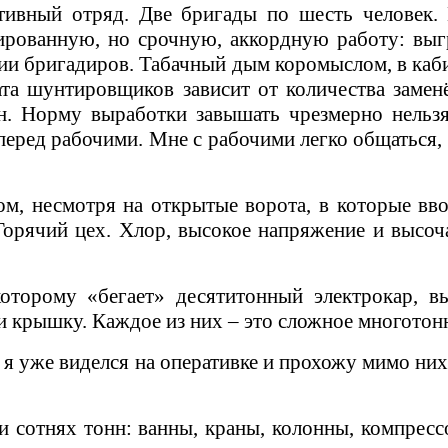
ивный отряд. Две бригады по шесть человек. 
рованную, но срочную, аккордную работу: выгру
ии бригадиров. Табачный дым коромыслом, в каб
та шунтировщиков зависит от количества замен
н. Норму выработки завышать чрезмерно нельз
а перед рабочими. Мне с рабочими легко общатьс
ом, несмотря на открытые ворота, в которые вво
Горячий цех. Хлор, высокое напряжение и высоч
торому «бегает» десятитонный электрокар, вы
 и крышку. Каждое из них – это сложное многотон
 уже виделся на оперативке и прохожу мимо них м
х и сотнях тонн: ванны, краны, колонны, компрес