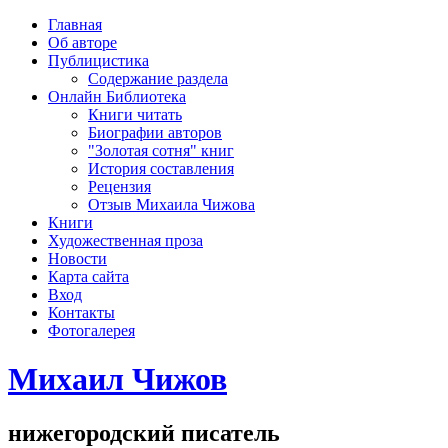
рка
Главная
хождения
Об авторе
шки)
Публицистика
Содержание раздела
Онлайн Библиотека
Книги читать
Биографии авторов
"Золотая сотня" книг
История составления
Рецензия
Отзыв Михаила Чижова
Книги
Художественная проза
Новости
Карта сайта
Вход
Контакты
Фотогалерея
Михаил Чижов
нижегородский писатель