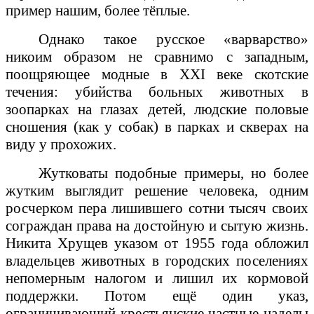
пример нашим, более тёплые.
Однако такое русское «варварство»
никоим образом не сравнимо с западным,
поощряющее модные в ХХ
I
веке скотские
течения: убийства больных животных в
зоопарках на глазах детей, людские половые
сношения (как у собак) в парках и скверах на
виду у прохожих.
Жутковаты подобные примеры, но более
жутким выглядит решение человека, одним
росчерком пера лишившего сотни тысяч своих
сограждан права на достойную и сытую жизнь.
Никита Хрущев указом от 1955 года обложил
владельцев животных в городских поселениях
непомерным налогом и лишил их кормовой
поддержки. Потом ещё один указ,
ограничивающий крестьянские частные наделы