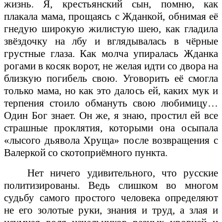
жизнь. Я, крестьянский сын, помню, как
плакала мама, прощаясь с Жданкой, обнимая её
гнедую широкую жилистую шею, как гладила
звёздочку на лбу и вглядывалась в чёрные
грустные глаза. Как молча упиралась Жданка
рогами в косяк ворот, не желая идти со двора на
близкую погибель свою. Уговорить её смогла
только мама, но как это далось ей, каких мук и
терпения стоило обмануть свою любимицу…
Один Бог знает. Он же, я знаю, простил ей все
страшные проклятия, которыми она осыпала
«лысого дьявола Хруща» после возвращения с
Валеркой со скотоприёмного пункта.
Нет ничего удивительного, что русские
политизированы. Ведь слишком во многом
судьбу самого простого человека определяют
не его золотые руки, знания и труд, а злая и