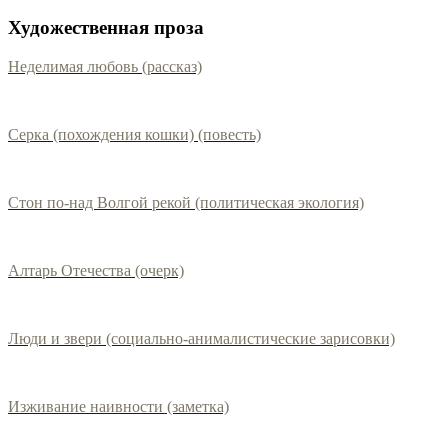
Художественная проза
Неделимая любовь (рассказ)
Серка (похождения кошки) (повесть)
Стон по-над Волгой рекой (политическая экология)
Алтарь Отечества (очерк)
Люди и звери (социально-анималистические зарисовки)
Изживание наивности (заметка)