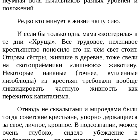
неумная воля начальников разных уровней и
положений.
Редко кто минует в жизни чашу сию.
И если бы только одна мама «костерила» в
те дни «Хруща». Всё трудовое, неленивое
крестьянство поносило его на чём свет стоит.
Отцовы сёстры, жившие в деревне, тоже свели
на скотоприёмники «лишнюю» животину.
Некоторые наивные (точнее, купленные
лизоблюды) из крестьян требовали вообще
ликвидировать частную живность как
пережиток капитализма.
Отнюдь не сквалыгами и мироедами были
тогда советские крестьяне, упорно держащиеся
за своё, личное, кровное. В подсознании, может,
очень глубоко, сидело убеждение в