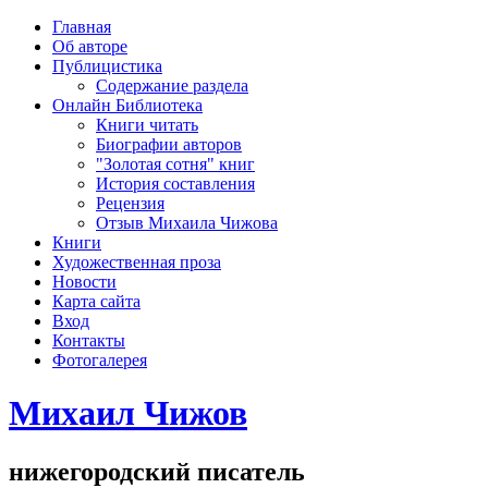
рка
Главная
хождения
Об авторе
шки)
Публицистика
Содержание раздела
Онлайн Библиотека
Книги читать
Биографии авторов
"Золотая сотня" книг
История составления
Рецензия
Отзыв Михаила Чижова
Книги
Художественная проза
Новости
Карта сайта
Вход
Контакты
Фотогалерея
Михаил Чижов
нижегородский писатель