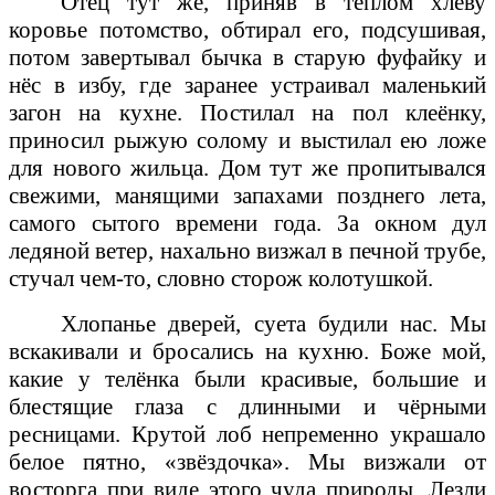
Отец тут же, приняв в тёплом хлеву
коровье потомство, обтирал его, подсушивая,
потом завертывал бычка в старую фуфайку и
нёс в избу, где заранее устраивал маленький
загон на кухне. Постилал на пол клеёнку,
приносил рыжую солому и выстилал ею ложе
для нового жильца. Дом тут же пропитывался
свежими, манящими запахами позднего лета,
самого сытого времени года. За окном дул
ледяной ветер, нахально визжал в печной трубе,
стучал чем-то, словно сторож колотушкой.
Хлопанье дверей, суета будили нас. Мы
вскакивали и бросались на кухню. Боже мой,
какие у телёнка были красивые, большие и
блестящие глаза с длинными и чёрными
ресницами. Крутой лоб непременно украшало
белое пятно, «звёздочка». Мы визжали от
восторга при виде этого чуда природы. Лезли