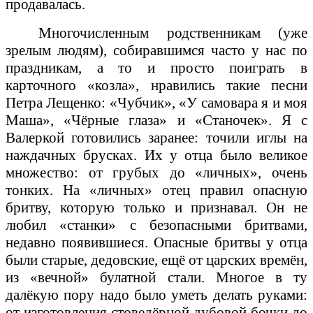
продавалась.
Многочисленным родственникам (уже
зрелым людям), собиравшимся часто у нас по
праздникам, а то и просто поиграть в
карточного «козла», нравились такие песни
Петра Лещенко: «Чубчик», «У самовара я и моя
Маша», «Чёрные глаза» и «Станочек». Я с
Валеркой готовились заранее: точили иглы на
наждачных брусках. Их у отца было великое
множество: от грубых до «личных», очень
тонких. На «личных» отец правил опасную
бритву, которую только и признавал. Он не
любил «станки» с безопасными бритвами,
недавно появившиеся. Опасные бритвы у отца
были старые, дедовские, ещё от царских времён,
из «вечной» булатной стали. Многое в ту
далёкую пору надо было уметь делать руками:
от изготовления стоведёрной дубовой бочки до