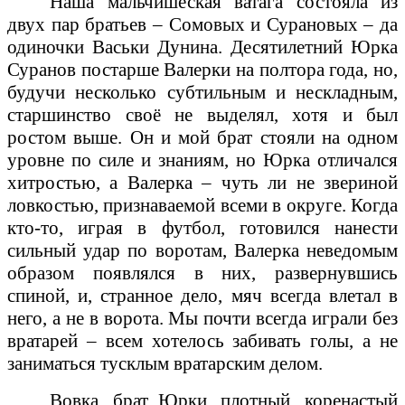
Наша мальчишеская ватага состояла из
двух пар братьев – Сомовых и Сурановых – да
одиночки Васьки Дунина. Десятилетний Юрка
Суранов постарше Валерки на полтора года, но,
будучи несколько субтильным и нескладным,
старшинство своё не выделял, хотя и был
ростом выше. Он и мой брат стояли на одном
уровне по силе и знаниям, но Юрка отличался
хитростью, а Валерка – чуть ли не звериной
ловкостью, признаваемой всеми в округе. Когда
кто-то, играя в футбол, готовился нанести
сильный удар по воротам, Валерка неведомым
образом появлялся в них, развернувшись
спиной, и, странное дело, мяч всегда влетал в
него, а не в ворота. Мы почти всегда играли без
вратарей – всем хотелось забивать голы, а не
заниматься тусклым вратарским делом.
Вовка, брат Юрки, плотный, коренастый