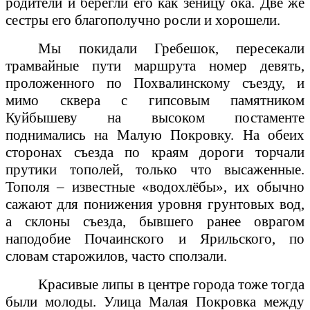
родители и берегли его как зеницу ока. Две же
сестры его благополучно росли и хорошели.
Мы покидали Гребешок, пересекали
трамвайные пути маршрута номер девять,
проложенного по Похвалинскому съезду, и
мимо сквера с гипсовым памятником
Куйбышеву на высоком постаменте
поднимались на Малую Покровку. На обеих
сторонах съезда по краям дороги торчали
прутики тополей, только что высаженные.
Тополя – известные «водохлёбы», их обычно
сажают для понижения уровня грунтовых вод,
а склоны съезда, бывшего ранее оврагом
наподобие Почаинского и Ярильского, по
словам старожилов, часто сползали.
Красивые липы в центре города тоже тогда
были молоды. Улица Малая Покровка между