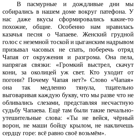
В пасмурные и дождливые дни мы
собирались в нашем доме вокруг патефона. У
нас даже вкусы сформировались какие-то
похожие, общие. Особенно нам нравилась
казачья песня о Чапаеве. Женский грудной
голос с неземной тоской и цыганским надрывом
призывал часовых не спать, поберечь отряд
Чапая от окружения и разгрома. Она пела,
напрягая связки: «Громкий выстрел, скачут
кони, за околицей уж свет. Кто уходит от
погони? Почему Чапая нет?» Слово «Чапая»
она так медленно тянула, тщательно
выговаривая каждую букву, что мы разве что не
обливались слезами, представляя несчастную
судьбу Чапаева. Ещё там были такие печально-
утешительные слова: «Ты не вейся, чёрный
ворон, не маши бойцу крылом, не накличешь
сердцу горе: всё равно своё возьмём».