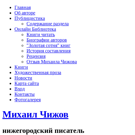
рка
Главная
хождения
Об авторе
шки)
Публицистика
Содержание раздела
Онлайн Библиотека
Книги читать
Биографии авторов
"Золотая сотня" книг
История составления
Рецензия
Отзыв Михаила Чижова
Книги
Художественная проза
Новости
Карта сайта
Вход
Контакты
Фотогалерея
Михаил Чижов
нижегородский писатель