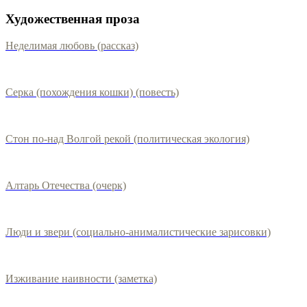
Художественная проза
Неделимая любовь (рассказ)
Серка (похождения кошки) (повесть)
Стон по-над Волгой рекой (политическая экология)
Алтарь Отечества (очерк)
Люди и звери (социально-анималистические зарисовки)
Изживание наивности (заметка)