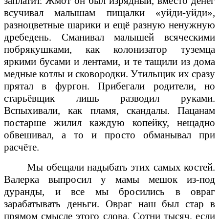
заплатит. Жмот он был изрядный, вместо денег
всучивал малышам пищалки «уйди-уйди»,
разноцветные шарики и ещё разную ненужную
дребедень. Сманивал малышей всяческими
побрякушками, как колонизатор туземца
яркими бусами и лентами, и те тащили из дома
медные котлы и сковородки. Утильщик их сразу
прятал в фургон. Прибегали родители, но
старьёвщик лишь разводил руками.
Вспыхивали, как пламя, скандалы. Пацанам
постарше жилил каждую копейку, нещадно
обвешивал, а то и просто обманывал при
расчёте.
Мы обещали надыбать этих самых костей.
Валерка выпросил у мамы мешок из-под
дуранды, и все мы бросились в овраг
зарабатывать деньги. Овраг наш был стар в
прямом смысле этого слова. Сотни тысяч, если