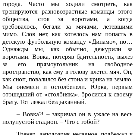
города. Часто мы ходили смотреть, как
тренируются разновозрастные команды этого
общества, стоя за воротами, а когда
требовалось, бегали за мячами, летевшими
мимо. Слов нет, как хотелось нам попасть в
детскую футбольную команду «Динамо», но…
Однажды мы, как обычно, дежурили за
воротами. Вовка, потеряв бдительность, вылез
за его прямоугольник на свободное
пространство, как ему в голову влетел мяч. Он,
как сноп, повалился без стона и крика на землю.
Мы онемели и остолбенели. Юрка, первым
отошедший от «столбняка», бросился к своему
брату. Тот лежал бездыханный.
– Вовка?! – закричал он в ужасе на весь
полупустой стадион. – Что с тобой?
Тренер, заподозрив неладное, подбежал к