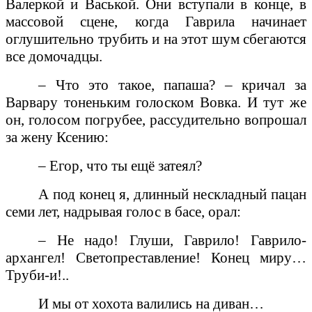
Валеркой и Васькой. Они вступали в конце, в
массовой сцене, когда Гаврила начинает
оглушительно трубить и на этот шум сбегаются
все домочадцы.
– Что это такое, папаша? – кричал за
Варвару тоненьким голоском Вовка. И тут же
он, голосом погрубее, рассудительно вопрошал
за жену Ксению:
– Егор, что ты ещё затеял?
А под конец я, длинный нескладный пацан
семи лет, надрывая голос в басе, орал:
– Не надо! Глуши, Гаврило! Гаврило-
архангел! Светопреставление! Конец миру…
Труби-и!..
И мы от хохота валились на диван…