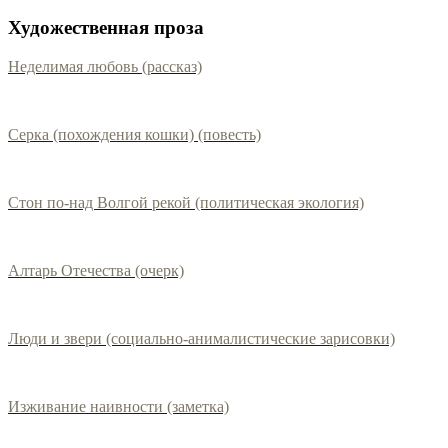
Художественная проза
Неделимая любовь (рассказ)
Серка (похождения кошки) (повесть)
Стон по-над Волгой рекой (политическая экология)
Алтарь Отечества (очерк)
Люди и звери (социально-анималистические зарисовки)
Изживание наивности (заметка)