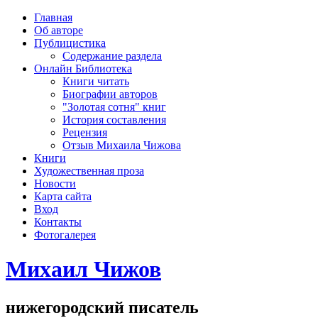
рка
Главная
хождения
Об авторе
шки)
Публицистика
Содержание раздела
Онлайн Библиотека
Книги читать
Биографии авторов
"Золотая сотня" книг
История составления
Рецензия
Отзыв Михаила Чижова
Книги
Художественная проза
Новости
Карта сайта
Вход
Контакты
Фотогалерея
Михаил Чижов
нижегородский писатель