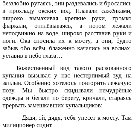
беззлобно ругаясь, они раздевались и бросались
в прохладу окских вод. Плавали сажёнками,
широко вымахивая крепкие руки, громко
фыркали, отплёвываясь, а потом лежали
неподвижно на воде, широко расставив руки и
ноги. Ока сносила их к мосту, а они, будто
забыв обо всём, блаженно качались на волнах,
уставив в небо глаза…
Божественный вид такого раскованного
купания вызывал у нас нестерпимый зуд на
заплыв. Особенно хотелось повторить лежачую
позу. Мы быстро скидывали немудрёные
одежды и бегали по берегу, кричали, стараясь
прервать замешкавших купальщиков:
– Дядя, эй, дядя, тебя унесёт к мосту. Там
милиционер сидит.