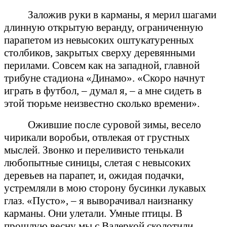
Заложив руки в карманы, я мерил шагами
длинную открытую веранду, ограниченную
парапетом из невысоких оштукатуренных
столбиков, закрытых сверху деревянными
перилами. Совсем как на западной, главной
трибуне стадиона «Динамо». «Скоро начнут
играть в футбол, – думал я, – а мне сидеть в
этой тюрьме неизвестно сколько времени».
Ожившие после суровой зимы, весело
чирикали воробьи, отвлекая от грустных
мыслей. Звонко и переливисто тенькали
любопытные синицы, слетая с невысоких
деревьев на парапет, и, ожидая подачки,
устремляли в мою сторону бусинки лукавых
глаз. «Пусто», – я выворачивал наизнанку
карманы. Они улетали. Умные птицы. В
прошлую весну мы с Валеркой сколотили