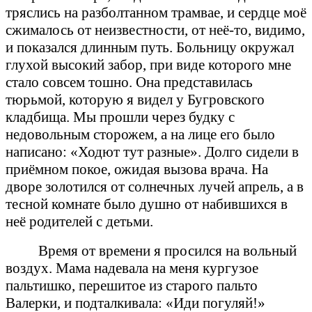
тряслись на разболтанном трамвае, и сердце моё
сжималось от неизвестности, от неё-то, видимо,
и показался длинным путь. Больницу окружал
глухой высокий забор, при виде которого мне
стало совсем тошно. Она представилась
тюрьмой, которую я видел у Бугровского
кладбища. Мы прошли через будку с
недовольным сторожем, а на лице его было
написано: «Ходют тут разные». Долго сидели в
приёмном покое, ожидая вызова врача. На
дворе золотился от солнечных лучей апрель, а в
тесной комнате было душно от набившихся в
неё родителей с детьми.
Время от времени я просился на вольный
воздух. Мама надевала на меня кургузое
пальтишко, перешитое из старого пальто
Валерки, и подталкивала: «Иди погуляй!»