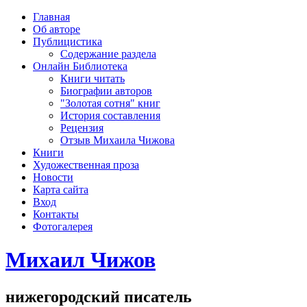
рка
Главная
хождения
Об авторе
шки)
Публицистика
Содержание раздела
Онлайн Библиотека
Книги читать
Биографии авторов
"Золотая сотня" книг
История составления
Рецензия
Отзыв Михаила Чижова
Книги
Художественная проза
Новости
Карта сайта
Вход
Контакты
Фотогалерея
Михаил Чижов
нижегородский писатель