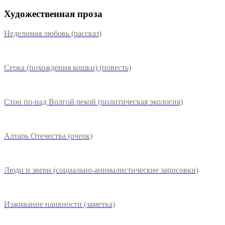
Художественная проза
Неделимая любовь (рассказ)
Серка (похождения кошки) (повесть)
Стон по-над Волгой рекой (политическая экология)
Алтарь Отечества (очерк)
Люди и звери (социально-анималистические зарисовки)
Изживание наивности (заметка)