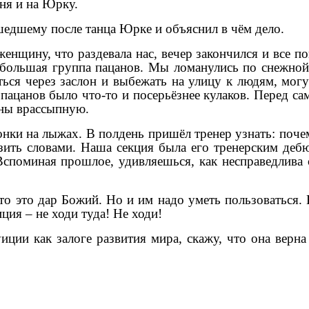
ня и на Юрку.
ошедшему после танца Юрке и объяснил в чём дело.
 женщину, что раздевала нас, вечер закончился и все 
большая группа пацанов. Мы ломанулись по снежной 
ться через заслон и выбежать на улицу к людям, мог
ацанов было что-то и посерьёзнее кулаков. Перед сам
аны врассыпную.
онки на лыжах. В полдень пришёл тренер узнать: поче
зить словами. Наша секция была его тренерским деб
. Вспоминая прошлое, удивляешься, как несправедлив
, то это дар Божий. Но и им надо уметь пользоваться
ция – не ходи туда! Не ходи!
ции как залоге развития мира, скажу, что она верна