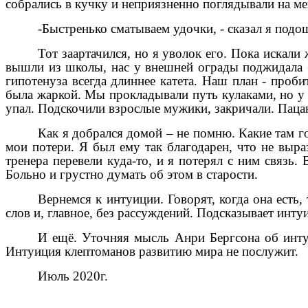
собрались в кучку и неприязненно поглядывали на ме
-Быстренько сматываем удочки, - сказал я под
Тот заартачился, но я уволок его. Пока искали
вышли из школы, нас у внешней ограды поджидала 
гипотенуза всегда длиннее катета. Наш план - проби
была жаркой. Мы прокладывали путь кулаками, но у п
упал. Подскочили взрослые мужики, закричали. Пац
Как я добрался домой – не помню. Какие там г
мои потери. Я был ему так благодарен, что не выра
тренера перевели куда-то, и я потерял с ним связь
Больно и грустно думать об этом в старости.
Вернемся к интуиции. Говорят, когда она есть
слов и, главное, без рассуждений. Подсказывает интуи
И ещё. Уточняя мысль Анри Бергсона об интуи
Интуиция клептоманов развитию мира не послужит.
Июль 2020г.