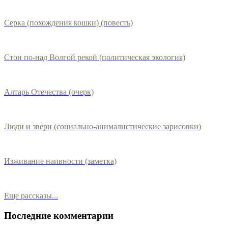
Серка (похождения кошки) (повесть)
Стон по-над Волгой рекой (политическая экология)
Алтарь Отечества (очерк)
Люди и звери (социально-анималистические зарисовки)
Изживание наивности (заметка)
Еще рассказы...
Последние комментарии