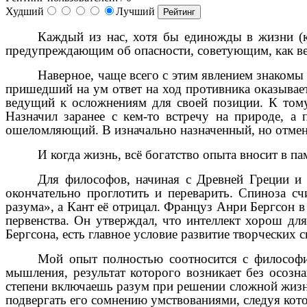
Худший
Лучший
Каждый из нас, хотя бы единожды в жизни (ко
предупреждающим об опасности, советующим, как вес
Наверное, чаще всего с этим явлением знакомы
пришедший на ум ответ на ход противника оказывает
ведущий к осложнениям для своей позиции. К тому
Назначил заранее с кем-то встречу на природе, а 
ошеломляющий. В изначально назначенный, но отменё
И когда жизнь, всё богатство опыта вносит в па
Для философов, начиная с Древней Греции и 
окончательно проглотить и переварить. Спиноза с
разума», а Кант её отрицал. Француз Анри Бергсон 
первенства. Он утверждал, что интеллект хорош дл
Бергсона, есть главное условие развитие творческих 
Мой опыт полностью соотносится с философи
мышления, результат которого возникает без осозн
степени включаешь разум при решении сложной жизне
подвергать его сомнению умствованиями, следуя кото