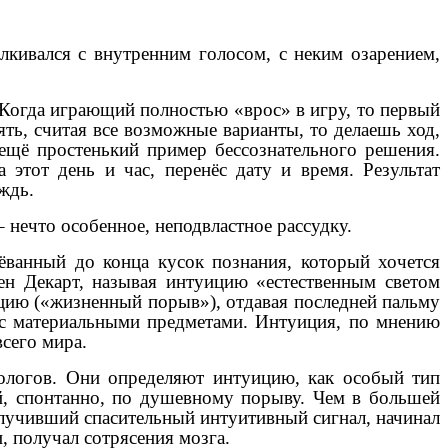
лкивался с внутренним голосом, с неким озарением,
 Когда играющий полностью «врос» в игру, то первый
ть, считая все возможные варианты, то делаешь ход,
ещё простенький пример бессознательного решения.
 этот день и час, перенёс дату и время. Результат
ждь.
– нечто особенное, неподвластное рассудку.
ёванный до конца кусок познания, который хочется
ен Декарт, называя интуицию «естественным светом
ицию («жизненный порыв»), отдавая последней пальму
, с материальными предметами. Интуиция, по мнению
всего мира.
ологов. Они определяют интуицию, как особый тип
ий, спонтанно, по душевному порыву. Чем в большей
олучивший спасительный интуитивный сигнал, начинал
, получал сотрясения мозга.