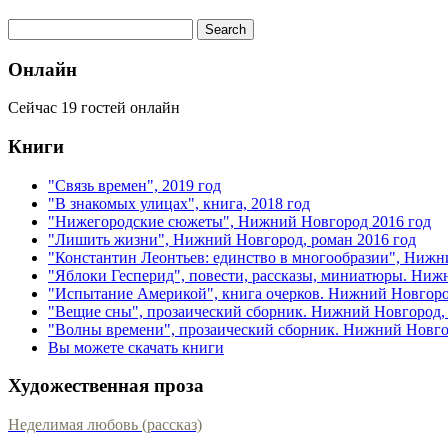
Онлайн
Сейчас 19 гостей онлайн
Книги
"Связь времен", 2019 год
"В знакомых улицах", книга, 2018 год
"Нижегородские сюжеты", Нижний Новгород 2016 год
"Лишить жизни", Нижний Новгород, роман 2016 год
"Константин Леонтьев: единство в многообразии", Нижн
"Яблоки Гесперид", повести, рассказы, миниатюры. Ниж
"Испытание Америкой", книга очерков. Нижний Новгоро
"Вещие сны", прозаический сборник. Нижний Новгород, 
"Волны времени", прозаический сборник. Нижний Новгор
Вы можете скачать книги
Художественная проза
Неделимая любовь (рассказ)