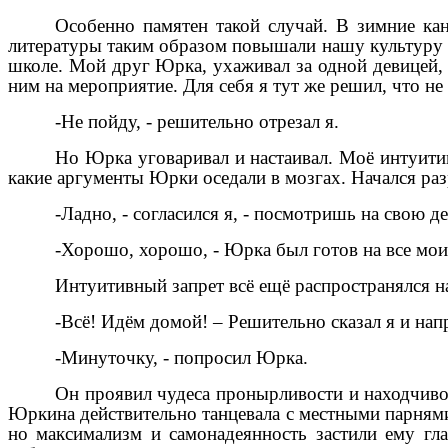
Особенно памятен такой случай. В зимние кан
литературы таким образом повышали нашу культуру и
школе. Мой друг Юрка, ухаживал за одной девицей, 
ним на мероприятие. Для себя я тут же решил, что не
-Не пойду, - решительно отрезал я.
Но Юрка уговаривал и настаивал. Моё интуити
какие аргументы Юрки оседали в мозгах. Начался р
-Ладно, - согласился я, - посмотришь на свою 
-Хорошо, хорошо, - Юрка был готов на все мои
Интуитивный запрет всё ещё распространялся на
-Всё! Идём домой! – Решительно сказал я и нап
-Минуточку, - попросил Юрка.
Он проявил чудеса пронырливости и находчивос
Юркина действительно танцевала с местными парнями.
но максимализм и самонадеянность застили ему гл