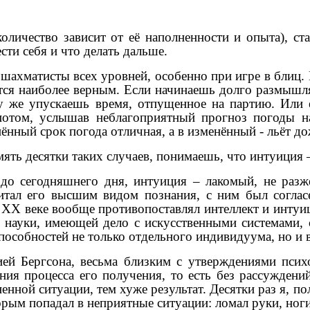
личество зависит от её наполненности и опыта), ста
ти себя и что делать дальше.
 шахматисты всех уровней, особенно при игре в блиц.
ся наиболее верным. Если начинаешь долго размышля
 же упускаешь время, отпущенное на партию. Или 
потом, услышав неблагоприятный прогноз погоды на
нный срок погода отличная, а в изменённый - льёт до
мять десятки таких случаев, понимаешь, что интуиция 
до сегодняшнего дня, интуиция – лакомый, не разж
читал его высшим видом познания, с ним был соглас
в ХХ веке вообще противопоставлял интеллект и инту
я науки, имеющей дело с искусственными системами
способностей не только отдельного индивидуума, но и 
ей Бергсона, весьма близким с утверждениями псих
ания процесса его получения, то есть без рассужден
нной ситуации, тем хуже результат. Десятки раз я, п
рым попадал в неприятные ситуации: ломал руки, ноги