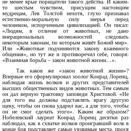
не менее ярые порицатели такого действа. И каким-
то шестым чувством, присущим настоящим
мудрецам, Лев Толстой нехотя, глухо признавал
естественно-моральную силу зверья перед
человеком, испорченным цивилизацией. Он писал:
«Людям, в отличие от животных, не дано
внерациональных возможностей следовать
некоторым законам, по которым живёт Божий мир».
Или «Животные подчиняются закону взаимного
общения», но тут же и противоречил себе, говоря:
«Взаимная борьба – закон животной жизни…».
Так каков же «закон животной жизни»?
Впервые его сформулировал зоолог Конрад Лоренц,
наблюдая жизнь волков и других представителей
высших общественных видов животных. Тем самым
он дал верную трактовку заповеди Христовой. «Не
для того вы должны подставлять врагу другую
щеку, чтобы он снова ударил вас, а для того, чтобы
он не смог сделать этого». Каким же образом?
Нобелевский лауреат Конрад Лоренц десятки раз
наблюдал, как в схватке волков проигравший волк в
конце боя подставляет самые уязвимые места, прося