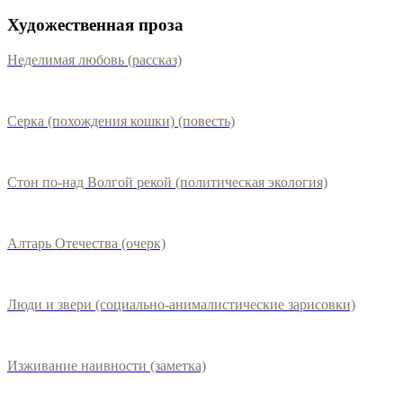
Художественная проза
Неделимая любовь (рассказ)
Серка (похождения кошки) (повесть)
Стон по-над Волгой рекой (политическая экология)
Алтарь Отечества (очерк)
Люди и звери (социально-анималистические зарисовки)
Изживание наивности (заметка)