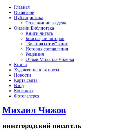
рка
Главная
хождения
Об авторе
шки)
Публицистика
Содержание раздела
Онлайн Библиотека
Книги читать
Биографии авторов
"Золотая сотня" книг
История составления
Рецензия
Отзыв Михаила Чижова
Книги
Художественная проза
Новости
Карта сайта
Вход
Контакты
Фотогалерея
Михаил Чижов
нижегородский писатель