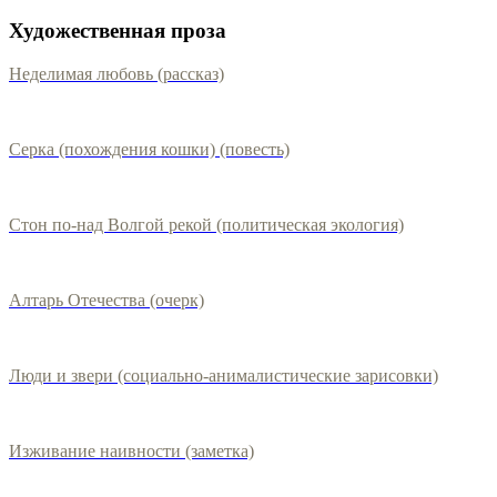
Художественная проза
Неделимая любовь (рассказ)
Серка (похождения кошки) (повесть)
Стон по-над Волгой рекой (политическая экология)
Алтарь Отечества (очерк)
Люди и звери (социально-анималистические зарисовки)
Изживание наивности (заметка)