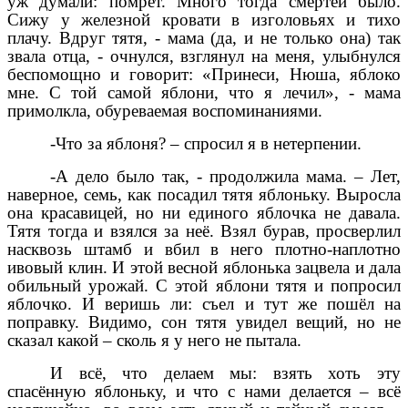
уж думали: помрёт. Много тогда смертей было.
Сижу у железной кровати в изголовьях и тихо
плачу. Вдруг тятя, - мама (да, и не только она) так
звала отца, - очнулся, взглянул на меня, улыбнулся
беспомощно и говорит: «Принеси, Нюша, яблоко
мне. С той самой яблони, что я лечил», - мама
примолкла, обуреваемая воспоминаниями.
-Что за яблоня? – спросил я в нетерпении.
-А дело было так, - продолжила мама. – Лет,
наверное, семь, как посадил тятя яблоньку. Выросла
она красавицей, но ни единого яблочка не давала.
Тятя тогда и взялся за неё. Взял бурав, просверлил
насквозь штамб и вбил в него плотно-наплотно
ивовый клин. И этой весной яблонька зацвела и дала
обильный урожай. С этой яблони тятя и попросил
яблочко. И веришь ли: съел и тут же пошёл на
поправку. Видимо, сон тятя увидел вещий, но не
сказал какой – сколь я у него не пытала.
И всё, что делаем мы: взять хоть эту
спасённую яблоньку, и что с нами делается – всё