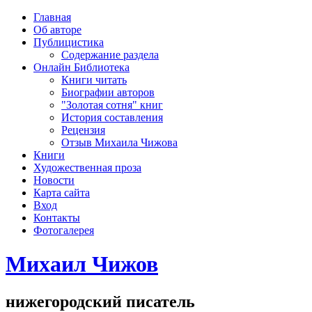
рка
Главная
хождения
Об авторе
шки)
Публицистика
Содержание раздела
Онлайн Библиотека
Книги читать
Биографии авторов
"Золотая сотня" книг
История составления
Рецензия
Отзыв Михаила Чижова
Книги
Художественная проза
Новости
Карта сайта
Вход
Контакты
Фотогалерея
Михаил Чижов
нижегородский писатель