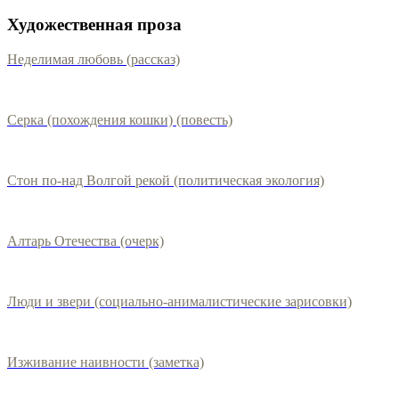
Художественная проза
Неделимая любовь (рассказ)
Серка (похождения кошки) (повесть)
Стон по-над Волгой рекой (политическая экология)
Алтарь Отечества (очерк)
Люди и звери (социально-анималистические зарисовки)
Изживание наивности (заметка)