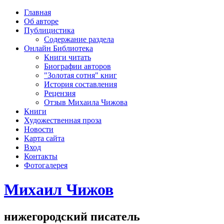
рка
Главная
хождения
Об авторе
шки)
Публицистика
Содержание раздела
Онлайн Библиотека
Книги читать
Биографии авторов
"Золотая сотня" книг
История составления
Рецензия
Отзыв Михаила Чижова
Книги
Художественная проза
Новости
Карта сайта
Вход
Контакты
Фотогалерея
Михаил Чижов
нижегородский писатель