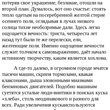
потеряв свое украшение, безликие, отошли на
второй план. Думалось, вот оно счастье: стоять
тепло одетым на посеребренной желтой стерне
осеннего поля, оглядывая в лучах низкого
солнца тихие необозримые дали. Здесь легко
ощущается вечность: триста, четыреста лет
назад тут были те же перелески, ели,
желтеющие поля. Именно ощущение вечности
служит толчком к самовыражению, даёт начало
истинному творчеству, каким является хохлома.
А где-то далеко, в огромном городе мчатся
тысячи машин, скрипя тормозами, квакая
клаксонами, дыша зловонными миазмами
бензиновых двигателей. Подобно машинам
суетятся усталые люди-винтики в поисках куска
«хлеба», столь неодинакового и разного для
всех. Ради увеличения кускаиспользуются