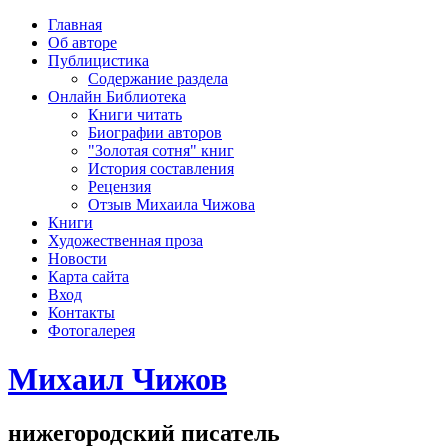
рка
Главная
хождения
Об авторе
шки)
Публицистика
Содержание раздела
Онлайн Библиотека
Книги читать
Биографии авторов
"Золотая сотня" книг
История составления
Рецензия
Отзыв Михаила Чижова
Книги
Художественная проза
Новости
Карта сайта
Вход
Контакты
Фотогалерея
Михаил Чижов
нижегородский писатель