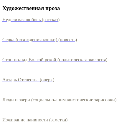
Художественная проза
Неделимая любовь (рассказ)
Серка (похождения кошки) (повесть)
Стон по-над Волгой рекой (политическая экология)
Алтарь Отечества (очерк)
Люди и звери (социально-анималистические зарисовки)
Изживание наивности (заметка)