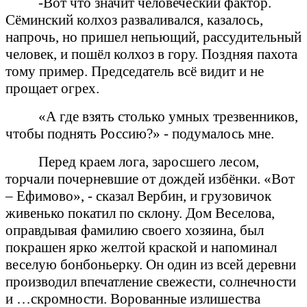
-Вот что значит человеческий фактор.
Сёминский колхоз разваливался, казалось,
напрочь, но пришел непьющий, рассудительный
человек, и пошёл колхоз в гору. Поздняя пахота
тому пример. Председатель всё видит и не
прощает огрех.
«А где взять столько умных трезвенников,
чтобы поднять Россию?» - подумалось мне.
Перед краем лога, заросшего лесом,
торчали почерневшие от дождей избёнки. «Вот
– Ефимово», - сказал Вербин, и грузовичок
живенько покатил по склону. Дом Веселова,
оправдывая фамилию своего хозяина, был
покрашен ярко желтой краской и напоминал
веселую бонбоньерку. Он один из всей деревни
производил впечатление свежести, солнечности
и …скромности. Ворованные излишества