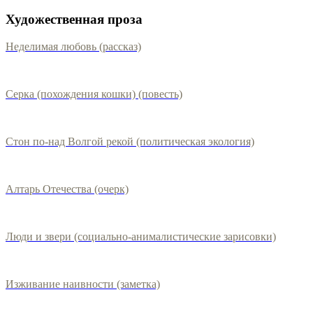
Художественная проза
Неделимая любовь (рассказ)
Серка (похождения кошки) (повесть)
Стон по-над Волгой рекой (политическая экология)
Алтарь Отечества (очерк)
Люди и звери (социально-анималистические зарисовки)
Изживание наивности (заметка)