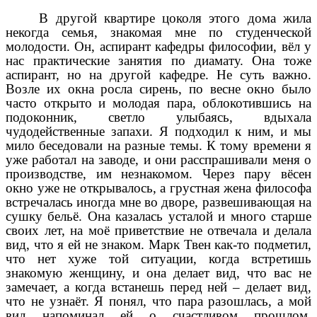
В другой квартире цоколя этого дома жила
некогда семья, знакомая мне по студенческой
молодости. Он, аспирант кафедры философии, вёл у
нас практические занятия по диамату. Она тоже
аспирант, но на другой кафедре. Не суть важно.
Возле их окна росла сирень, по весне окно было
часто открыто и молодая пара, облокотившись на
подоконник, светло улыбаясь, вдыхала
чудодейственные запахи. Я подходил к ним, и мы
мило беседовали на разные темы. К тому времени я
уже работал на заводе, и они расспрашивали меня о
производстве, им незнакомом. Через пару вёсен
окно уже не открывалось, а грустная жена философа
встречалась иногда мне во дворе, развешивающая на
сушку бельё. Она казалась усталой и много старше
своих лет, на моё приветствие не отвечала и делала
вид, что я ей не знаком. Марк Твен как-то подметил,
что нет хуже той ситуации, когда встретишь
знакомую женщину, и она делает вид, что вас не
замечает, а когда встанешь перед ней – делает вид,
что не узнаёт. Я понял, что пара разошлась, а мой
вид напоминал ей о счастливом прошлом,