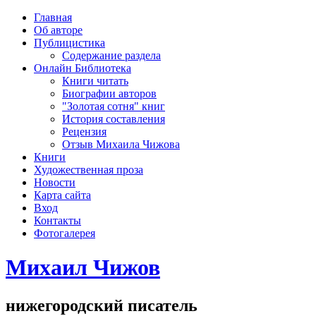
рка
Главная
хождения
Об авторе
шки)
Публицистика
Содержание раздела
Онлайн Библиотека
Книги читать
Биографии авторов
"Золотая сотня" книг
История составления
Рецензия
Отзыв Михаила Чижова
Книги
Художественная проза
Новости
Карта сайта
Вход
Контакты
Фотогалерея
Михаил Чижов
нижегородский писатель