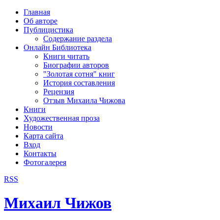
рка
Главная
хождения
Об авторе
шки)
Публицистика
Содержание раздела
Онлайн Библиотека
Книги читать
Биографии авторов
"Золотая сотня" книг
История составления
Рецензия
Отзыв Михаила Чижова
Книги
Художественная проза
Новости
Карта сайта
Вход
Контакты
Фотогалерея
RSS
Михаил Чижов