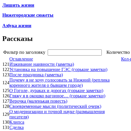
Лишить жизни
Нижегородские сюжеты
Азбука жизни
Рассказы
Фильтр по заголовку
Количество 
Оглавление
Кол-
121
Изживание наивности (заметка)
122
Установка на повышение ГЭС (горькие заметки)
123
После праздника (заметка)
Почему я не хочу голосовать за Нижний (реплика
124
коренного жителя о бывшем городе)
125
О Гоголе, дураках и дорогах (горькие заметки)
126
Гляжу я в окошко вагонное… (горькие заметки)
127
Верочка (маленькая повесть)
128
Своевременные мысли (политический очерк)
О модернизации и точной науке (размышления
129
писателя)
130
Клипса
131
Сделка