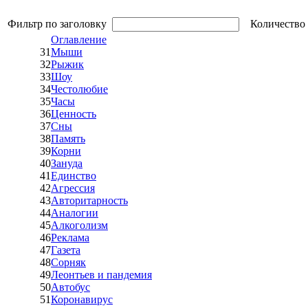
Фильтр по заголовку
Количество 
Оглавление
31
Мыши
32
Рыжик
33
Шоу
34
Честолюбие
35
Часы
36
Ценность
37
Сны
38
Память
39
Корни
40
Зануда
41
Единство
42
Агрессия
43
Авторитарность
44
Аналогии
45
Алкоголизм
46
Реклама
47
Газета
48
Сорняк
49
Леонтьев и пандемия
50
Автобус
51
Коронавирус