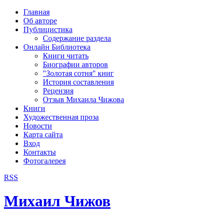
рка
Главная
хождения
Об авторе
шки)
Публицистика
Содержание раздела
Онлайн Библиотека
Книги читать
Биографии авторов
"Золотая сотня" книг
История составления
Рецензия
Отзыв Михаила Чижова
Книги
Художественная проза
Новости
Карта сайта
Вход
Контакты
Фотогалерея
RSS
Михаил Чижов