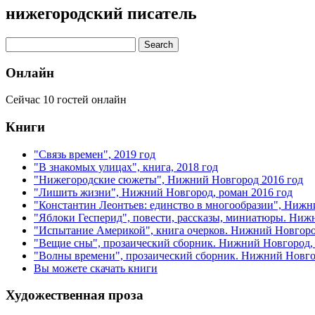
нижегородский писатель
Онлайн
Сейчас 10 гостей онлайн
Книги
"Связь времен", 2019 год
"В знакомых улицах", книга, 2018 год
"Нижегородские сюжеты", Нижний Новгород 2016 год
"Лишить жизни", Нижний Новгород, роман 2016 год
"Константин Леонтьев: единство в многообразии", Нижн
"Яблоки Гесперид", повести, рассказы, миниатюры. Ниж
"Испытание Америкой", книга очерков. Нижний Новгоро
"Вещие сны", прозаический сборник. Нижний Новгород, 
"Волны времени", прозаический сборник. Нижний Новгор
Вы можете скачать книги
Художественная проза