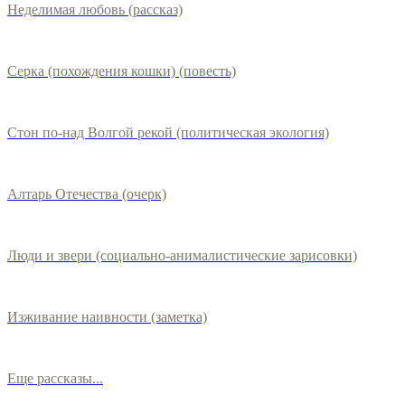
Неделимая любовь (рассказ)
Серка (похождения кошки) (повесть)
Стон по-над Волгой рекой (политическая экология)
Алтарь Отечества (очерк)
Люди и звери (социально-анималистические зарисовки)
Изживание наивности (заметка)
Еще рассказы...