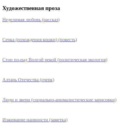
Художественная проза
Неделимая любовь (рассказ)
Серка (похождения кошки) (повесть)
Стон по-над Волгой рекой (политическая экология)
Алтарь Отечества (очерк)
Люди и звери (социально-анималистические зарисовки)
Изживание наивности (заметка)