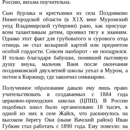
Россию, весьма поучительна.
Сын бурлака и крестьянки из села Поздняково
Нижегородской области (в Х1Х веке Муромский
уезд Владимирской губернии) рано, как присуще
всем талантливым детям, проявил тягу к знаниям.
Однако этот факт для грубоватого и сурового отца
отнюдь не стал козырной картой или предметом
особой гордости. Совсем наоборот - не поощрялся.
И только благодаря бабушке, понявшей пытливую
душу внука, мальчик Ваня после окончания
поздняковской двухлетней школы уехал в Муром, а
потом в Киржицу, где закончил семинарию.
Полученное образование давало ему лишь право
учительствовать в создаваемых с 1884 года
церковно-приходских школах (ЦПШ). В России
подобных школ было организовано 18 тысяч, в
одной из них в селе Жайск, что раскинулось на
высоком берегу Оки (ныне Вачский район) Иван
Губкин стал работать с 1890 года. Ему повезло: на