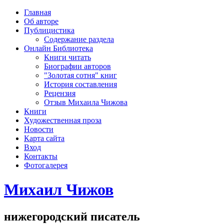
рка
Главная
хождения
Об авторе
шки)
Публицистика
Содержание раздела
Онлайн Библиотека
Книги читать
Биографии авторов
"Золотая сотня" книг
История составления
Рецензия
Отзыв Михаила Чижова
Книги
Художественная проза
Новости
Карта сайта
Вход
Контакты
Фотогалерея
Михаил Чижов
нижегородский писатель