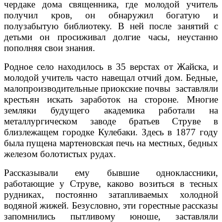
чердаке дома священника, где молодой учитель
получил кров, он обнаружил богатую и
полузабытую библиотеку. В ней после занятий с
детьми он просиживал долгие часы, неустанно
пополняя свои знания.
Родное село находилось в 35 верстах от Жайска, и
молодой учитель часто навещал отчий дом. Бедные,
малопроизводительные приокские почвы заставляли
крестьян искать заработок на стороне. Многие
земляки будущего академика работали на
металлургическом заводе братьев Струве в
близлежащем городке Кулебаки. Здесь в 1877 году
была пущена мартеновская печь на местных, бедных
железом болотистых рудах.
Рассказывали ему бывшие одноклассники,
работающие у Струве, каково возиться в тесных
рудниках, постоянно затапливаемых холодной
водяной жижей. Безусловно, эти горестные рассказы
запомнились пытливому юноше, заставляли