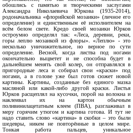
обошлись с памятью и творческими заслугами
Александра Николаевича Юркова (1935-2014),
родоначальника «флорийской мозаики» (личное его
определение) и единственным её исполнителем на
всём белом свете. Кредо своей мозаики Юрков
остроумно определял так: «Леса, деревни, реки,
горы леплю мозаикой из флоры». «Леплю» - это
несколько уничижительное, но верное по сути
определение. Весной, когда листва под ногами
окончательно выцветет и не способна будет в
дальнейшем менять свой колер, он отправлялся в
пригородные леса и собирал свои «краски» под
ногами, а в голове уже был готов сюжет новой
картины. Картины, созданные без единого мазка
масляной или какой-либо другой краски. Листья
Юрков расщеплял на кусочки, порой на волокна и
наклеивал их на картон обычным
поливинилацетатным клеем (ПВА), разглаживал в
меру горячим утюгом и картина готова. И тут не
надо ставить слово «картина» в скобки – это были
шедевры, никем не повторённые в целом мире.
Тонкая работа пальцев, уникальное