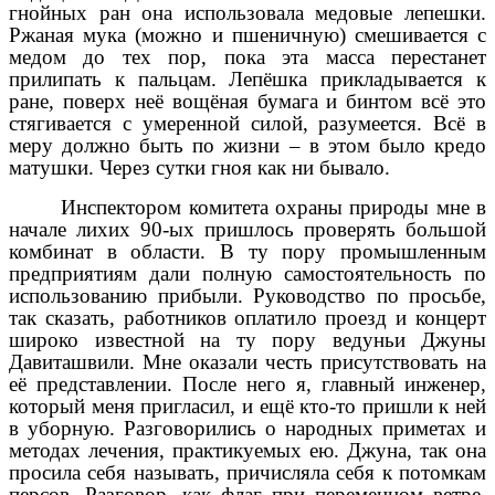
гнойных ран она использовала медовые лепешки.
Ржаная мука (можно и пшеничную) смешивается с
медом до тех пор, пока эта масса перестанет
прилипать к пальцам. Лепёшка прикладывается к
ране, поверх неё вощёная бумага и бинтом всё это
стягивается с умеренной силой, разумеется. Всё в
меру должно быть по жизни – в этом было кредо
матушки. Через сутки гноя как ни бывало.
Инспектором комитета охраны природы мне в
начале лихих 90-ых пришлось проверять большой
комбинат в области. В ту пору промышленным
предприятиям дали полную самостоятельность по
использованию прибыли. Руководство по просьбе,
так сказать, работников оплатило проезд и концерт
широко известной на ту пору ведуньи Джуны
Давиташвили. Мне оказали честь присутствовать на
её представлении. После него я, главный инженер,
который меня пригласил, и ещё кто-то пришли к ней
в уборную. Разговорились о народных приметах и
методах лечения, практикуемых ею. Джуна, так она
просила себя называть, причисляла себя к потомкам
персов. Разговор, как флаг при переменном ветре,