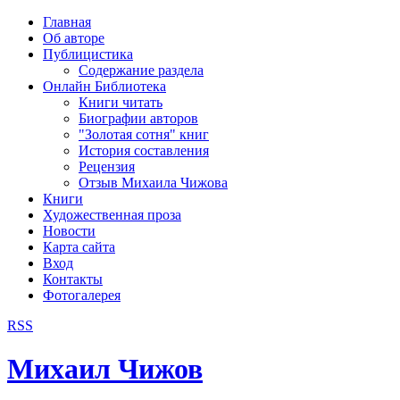
рка
Главная
хождения
Об авторе
шки)
Публицистика
Содержание раздела
Онлайн Библиотека
Книги читать
Биографии авторов
"Золотая сотня" книг
История составления
Рецензия
Отзыв Михаила Чижова
Книги
Художественная проза
Новости
Карта сайта
Вход
Контакты
Фотогалерея
RSS
Михаил Чижов