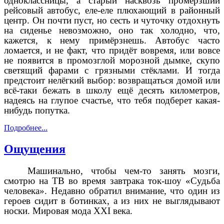
одноклассницы, а старый насквозь промёрзший
рейсовый автобус, еле-еле плюхающий в районный
центр. Он почти пуст, но сесть и чуточку отдохнуть
на сиденье невозможно, оно так холодно, что,
кажется, к нему примёрзнешь. Автобус часто
ломается, и не факт, что придёт вовремя, или вовсе
не появится в промозглой морозной дымке, скупо
светящий фарами с грязными стёклами. И тогда
предстоит нелёгкий выбор: возвращаться домой или
всё-таки бежать в школу ещё десять километров,
надеясь на глупое счастье, что тебя подберет какая-
нибудь попутка.
Подробнее...
Ощущения
Машинально, чтобы чем-то занять мозги,
смотрю на ТВ во время завтрака ток-шоу «Судьба
человека». Недавно обратил внимание, что один из
героев сидит в ботинках, а из них не выглядывают
носки. Мировая мода
XXI
века.