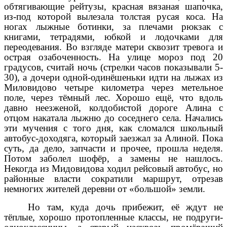
обтягивающие рейтузы, красная вязаная шапочка,
из-под которой вылезала толстая русая коса. На
ногах лыжные ботинки, за плечами рюкзак с
книгами, тетрадями, юбкой и лодочками для
переодевания. Во взгляде матери сквозит тревога и
острая озабоченность. На улице мороз под 20
градусов, считай ночь (стрелки часов показывали 5-
30), а дочери одной-одинёшеньки идти на лыжах из
Миловидово четыре километра через метельное
поле, через тёмный лес. Хорошо ещё, что вдоль
давно неезженой, колдобистой дороге Алина с
отцом накатала лыжню до соседнего села. Начались
эти мучения с того дня, как сломался школьный
автобус-доходяга, который заезжал за Алиной. Пока
суть, да дело, запчасти и прочее, прошла неделя.
Потом заболел шофёр, а замены не нашлось.
Некогда из Мидовидова ходил рейсовый автобус, но
районные власти сократили маршрут, отрезав
немногих жителей деревни от «большой» земли.
Но там, куда дочь прибежит, её ждут не
тёплые, хорошо протопленные классы, не подруги-