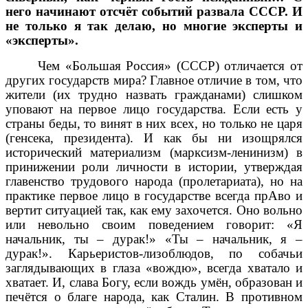
него начинают отсчёт событий развала СССР. И
не только я так делаю, но многие эксперты и
«эксперты».
Чем «Большая Россия» (СССР) отличается от
других государств мира? Главное отличие в том, что
жители (их трудно назвать гражданами) слишком
уповают на первое лицо государства. Если есть у
страны беды, то винят в них всех, но только не царя
(генсека, президента). И как бы ни изощрялся
исторический материализм (марксизм-ленинизм) в
принижении роли личности в истории, утверждая
главенство трудового народа (пролетариата), но на
практике первое лицо в государстве всегда прАво и
вертит ситуацией так, как ему захочется. Оно вольно
или невольно своим поведением говорит: «Я
начальник, ты – дурак!» «Ты – начальник, я –
дурак!». Карьеристов-лизоблюдов, по собачьи
заглядывающих в глаза «вождю», всегда хватало и
хватает. И, слава Богу, если вождь умён, образован и
печётся о благе народа, как Сталин. В противном