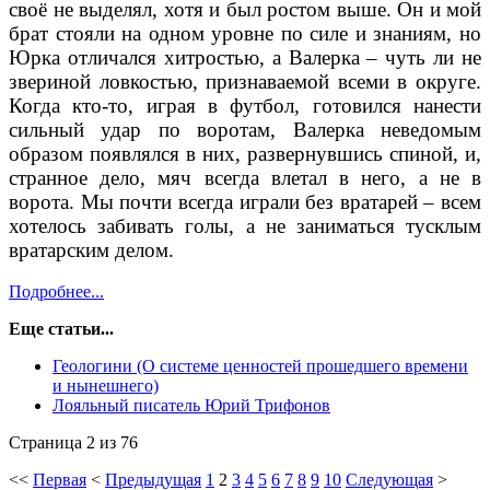
своё не выделял, хотя и был ростом выше. Он и мой
брат стояли на одном уровне по силе и знаниям, но
Юрка отличался хитростью, а Валерка – чуть ли не
звериной ловкостью, признаваемой всеми в округе.
Когда кто-то, играя в футбол, готовился нанести
сильный удар по воротам, Валерка неведомым
образом появлялся в них, развернувшись спиной, и,
странное дело, мяч всегда влетал в него, а не в
ворота. Мы почти всегда играли без вратарей – всем
хотелось забивать голы, а не заниматься тусклым
вратарским делом.
Подробнее...
Еще статьи...
Геологини (О системе ценностей прошедшего времени
и нынешнего)
Лояльный писатель Юрий Трифонов
Страница 2 из 76
<<
Первая
<
Предыдущая
1
2
3
4
5
6
7
8
9
10
Следующая
>