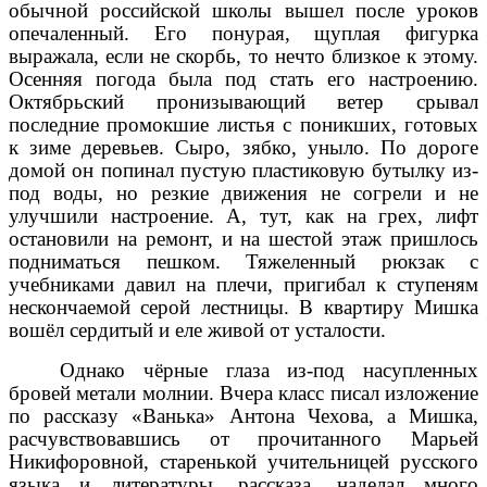
обычной российской школы вышел после уроков
опечаленный. Его понурая, щуплая фигурка
выражала, если не скорбь, то нечто близкое к этому.
Осенняя погода была под стать его настроению.
Октябрьский пронизывающий ветер срывал
последние промокшие листья с поникших, готовых
к зиме деревьев. Сыро, зябко, уныло. По дороге
домой он попинал пустую пластиковую бутылку из-
под воды, но резкие движения не согрели и не
улучшили настроение. А, тут, как на грех, лифт
остановили на ремонт, и на шестой этаж пришлось
подниматься пешком. Тяжеленный рюкзак с
учебниками давил на плечи, пригибал к ступеням
нескончаемой серой лестницы. В квартиру Мишка
вошёл сердитый и еле живой от усталости.
Однако чёрные глаза из-под насупленных
бровей метали молнии. Вчера класс писал изложение
по рассказу «Ванька» Антона Чехова, а Мишка,
расчувствовавшись от прочитанного Марьей
Никифоровной, старенькой учительницей русского
языка и литературы, рассказа, наделал много