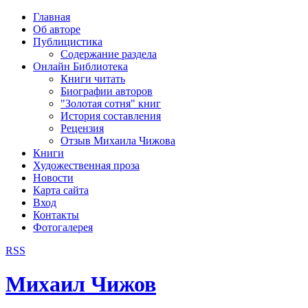
рка
Главная
хождения
Об авторе
шки)
Публицистика
Содержание раздела
Онлайн Библиотека
Книги читать
Биографии авторов
"Золотая сотня" книг
История составления
Рецензия
Отзыв Михаила Чижова
Книги
Художественная проза
Новости
Карта сайта
Вход
Контакты
Фотогалерея
RSS
Михаил Чижов