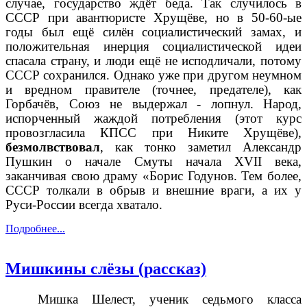
случае, государство ждёт беда. Так случилось в
СССР при авантюристе Хрущёве, но в 50-60-ые
годы был ещё силён социалистический замах, и
положительная инерция социалистической идеи
спасала страну, и люди ещё не исподличали, потому
СССР сохранился. Однако уже при другом неумном
и вредном правителе (точнее, предателе), как
Горбачёв, Союз не выдержал - лопнул. Народ,
испорченный жаждой потребления (этот курс
провозгласила КПСС при Никите Хрущёве),
безмолвствовал
, как тонко заметил Александр
Пушкин о начале Смуты начала
XVII
века,
заканчивая свою драму «Борис Годунов. Тем более,
СССР толкали в обрыв и внешние враги, а их у
Руси-России всегда хватало.
Подробнее...
Мишкины слёзы (рассказ)
Мишка Шелест, ученик седьмого класса