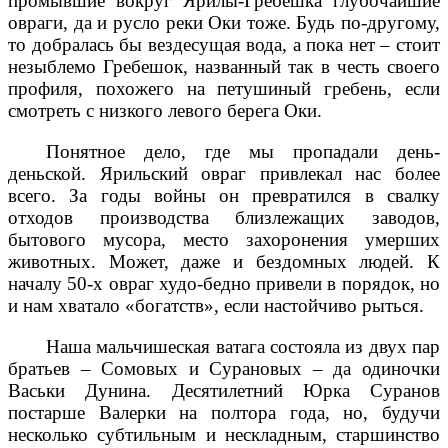
промывшие вокруг Ярилы-Гребешка глубочайшие
овраги, да и русло реки Оки тоже. Будь по-другому,
то добралась бы вездесущая вода, а пока нет – стоит
незыблемо Гребешок, названный так в честь своего
профиля, похожего на петушиный гребень, если
смотреть с низкого левого берега Оки.
Понятное дело, где мы пропадали день-
деньской. Ярильский овраг привлекал нас более
всего. За годы войны он превратился в свалку
отходов производства близлежащих заводов,
бытового мусора, место захоронения умерших
животных. Может, даже и бездомных людей. К
началу 50-х овраг худо-бедно привели в порядок, но
и нам хватало «богатств», если настойчиво рыться.
Наша мальчишеская ватага состояла из двух пар
братьев – Сомовых и Сурановых – да одиночки
Васьки Дунина. Десятилетний Юрка Суранов
постарше Валерки на полтора года, но, будучи
несколько субтильным и нескладным, старшинство