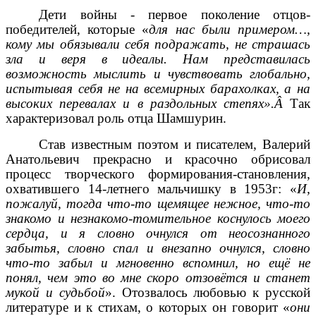
Дети войны - первое поколение отцов-
победителей, которые «
для нас были примером…,
кому мы обязывали себя подражать, не страшась
зла и веря в идеалы. Нам представилась
возможность мыслить и чувствовать глобально,
испытывая себя не на всемирных барахолках, а на
высоких перевалах и в раздольных степях».Â
Так
характеризовал роль отца Шамшурин.
Став известным поэтом и писателем, Валерий
Анатольевич прекрасно и красочно обрисовал
процесс творческого формирования-становления,
охватившего 14-летнего мальчишку в 1953г: «
И,
пожалуй, тогда что-то щемящее нежное, что-то
знакомо и незнакомо-томительное коснулось моего
сердца, и я словно очнулся от неосознанного
забытья, словно спал и внезапно очнулся, словно
что-то забыл и мгновенно вспомнил, но ещё не
понял, чем это во мне скоро отзовётся и станет
мукой и судьбой
». Отозвалось любовью к русской
литературе и к стихам, о которых он говорит «
они