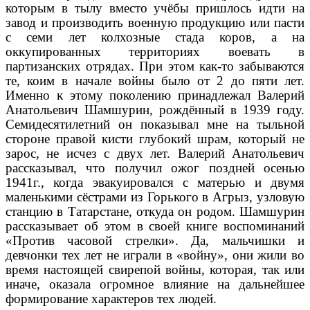
которым в тылу вместо учёбы пришлось идти на
завод и производить военную продукцию или пасти
с семи лет колхозные стада коров, а на
оккупированных территориях воевать в
партизанских отрядах. При этом как-то забываются
те, коим в начале войны было от 2 до пяти лет.
Именно к этому поколению принадлежал Валерий
Анатольевич Шамшурин, рождённый в 1939 году.
Семидесятилетний он показывал мне на тыльной
стороне правой кисти глубокий шрам, который не
зарос, не исчез с двух лет. Валерий Анатольевич
рассказывал, что получил ожог поздней осенью
1941г., когда эвакуировался с матерью и двумя
маленькими сёстрами из Горького в Агрыз, узловую
станцию в Татарстане, откуда он родом. Шамшурин
рассказывает об этом в своей книге воспоминаний
«Против часовой стрелки». Да, ма
льчишки и
девчонки тех лет не играли в «войну», они жили во
время настоящей свирепой войны, которая, так или
иначе, оказала огромное влияние на дальнейшее
формирование характеров тех людей.