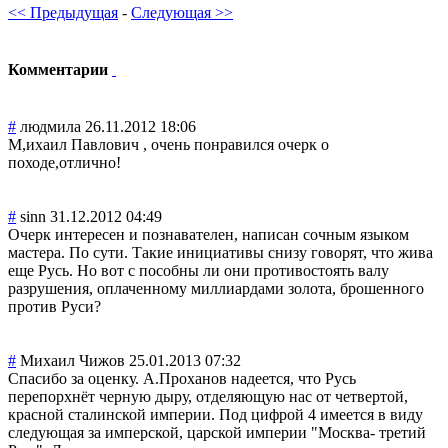
<< Предыдущая
-
Следующая >>
Комментарии
#
людмила
26.11.2012 18:06
М,ихаил Павлович , очень понравился очерк о
походе,отлично!
#
sinn
31.12.2012 04:49
Очерк интересен и познавателен, написан сочным языком
мастера. По сути. Такие инициативы снизу говорят, что жива
еще Русь. Но вот с пособны ли они противостоять валу
разрушения, оплаченному миллиардами золота, брошенного
против Руси?
#
Михаил Чижов
25.01.2013 07:32
Спасибо за оценку. А.Проханов надеется, что Русь
перепорхнёт черную дыру, отделяющую нас от четвертой,
красной сталинской империи. Под цифрой 4 имеется в виду
следующая за имперской, царской империи "Москва- третий