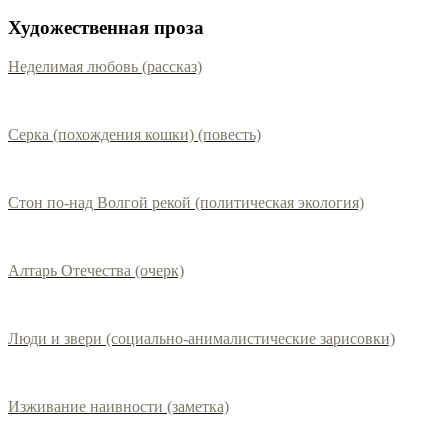
Художественная проза
Неделимая любовь (рассказ)
Серка (похождения кошки) (повесть)
Стон по-над Волгой рекой (политическая экология)
Алтарь Отечества (очерк)
Люди и звери (социально-анималистические зарисовки)
Изживание наивности (заметка)