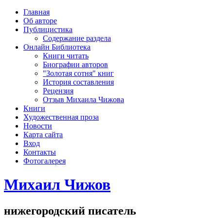
рка
Главная
хождения
Об авторе
шки)
Публицистика
Содержание раздела
Онлайн Библиотека
Книги читать
Биографии авторов
"Золотая сотня" книг
История составления
Рецензия
Отзыв Михаила Чижова
Книги
Художественная проза
Новости
Карта сайта
Вход
Контакты
Фотогалерея
Михаил Чижов
нижегородский писатель