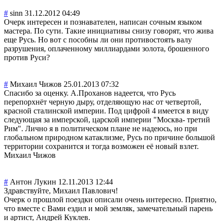
#
sinn
31.12.2012 04:49
Очерк интересен и познавателен, написан сочным языком
мастера. По сути. Такие инициативы снизу говорят, что жива
еще Русь. Но вот с пособны ли они противостоять валу
разрушения, оплаченному миллиардами золота, брошенного
против Руси?
#
Михаил Чижов
25.01.2013 07:32
Спасибо за оценку. А.Проханов надеется, что Русь
перепорхнёт черную дыру, отделяющую нас от четвертой,
красной сталинской империи. Под цифрой 4 имеется в виду
следующая за имперской, царской империи "Москва- третий
Рим". Лично я в политическом плане не надеюсь, но при
глобальном природном катаклизме, Русь по причине большой
территории сохранится и тогда возможен её новый взлет.
Михаил Чижов
#
Антон Лукин
12.11.2013 12:44
Здравствуйте, Михаил Павлович!
Очерк о прошлой поездки описали очень интересно. Приятно,
что вместе с Вами ездил и мой земляк, замечательный парень
и артист, Андрей Куклев.