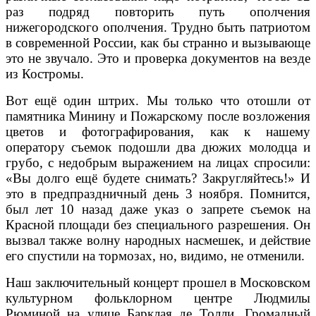
раз подряд повторить путь ополчения
нижегородского ополчения. Трудно быть патриотом
в современной России, как бы странно и вызывающе
это не звучало. Это и проверка документов на везде
из Костромы.
Вот ещё один штрих. Мы только что отошли от
памятника Минину и Пожарскому после возложения
цветов и фотографирования, как к нашему
оператору съемок подошли два дюжих молодца и
грубо, с недобрым выражением на лицах спросили:
«Вы долго ещё будете снимать? Закругляйтесь!» И
это в предпраздничный день 3 ноября. Помнится,
был лет 10 назад даже указ о запрете съемок на
Красной площади без специального разрешения. Он
вызвал также волну народных насмешек, и действие
его спустили на тормозах, но, видимо, не отменили.
Наш заключительный концерт прошел в Московском
культурном фольклорном центре Людмилы
Рюминой на улице Барклая де Толли. Громадный