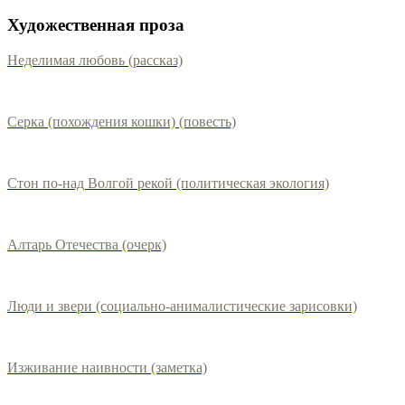
Художественная проза
Неделимая любовь (рассказ)
Серка (похождения кошки) (повесть)
Стон по-над Волгой рекой (политическая экология)
Алтарь Отечества (очерк)
Люди и звери (социально-анималистические зарисовки)
Изживание наивности (заметка)