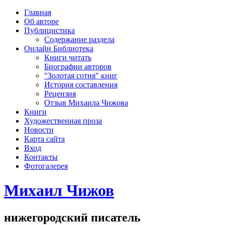
рка
Главная
хождения
Об авторе
шки)
Публицистика
Содержание раздела
Онлайн Библиотека
Книги читать
Биографии авторов
"Золотая сотня" книг
История составления
Рецензия
Отзыв Михаила Чижова
Книги
Художественная проза
Новости
Карта сайта
Вход
Контакты
Фотогалерея
Михаил Чижов
нижегородский писатель