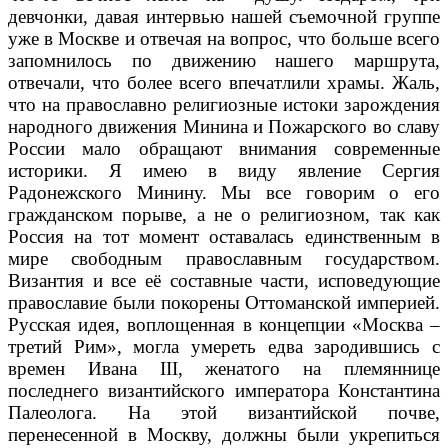
девчонки, давая интервью нашей съемочной группе
уже в Москве и отвечая на вопрос, что больше всего
запомнилось по движению нашего маршрута,
отвечали, что более всего впечатлили храмы. Жаль,
что на православно религиозные истоки зарождения
народного движения Минина и Пожарского во славу
России мало обращают внимания современные
историки. Я имею в виду явление Сергия
Радонежского Минину. Мы все говорим о его
гражданском порыве, а не о религиозном, так как
Россия на тот момент оставалась единственным в
мире свободным православным государством.
Византия и все её составные части, исповедующие
православие были покорены Оттоманской империей.
Русская идея, воплощенная в концепции «Москва –
третий Рим», могла умереть едва зародившись с
времен Ивана III, женатого на племяннице
последнего византийского императора Константина
Палеолога. На этой византийской почве,
перенесенной в Москву, должны были укрепиться