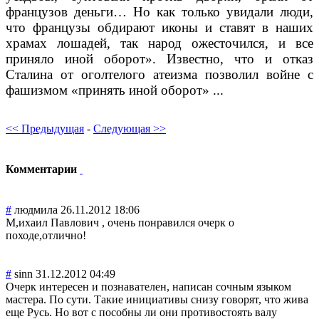
французов деньги… Но как только увидали люди,
что французы обдирают иконы и ставят в наших
храмах лошадей, так народ ожесточился, и все
приняло иной оборот». Известно, что и отказ
Сталина от оголтелого атеизма позволил войне с
фашизмом «принять иной оборот» ...
<< Предыдущая
-
Следующая >>
Комментарии
#
людмила
26.11.2012 18:06
М,ихаил Павлович , очень понравился очерк о
походе,отлично!
#
sinn
31.12.2012 04:49
Очерк интересен и познавателен, написан сочным языком
мастера. По сути. Такие инициативы снизу говорят, что жива
еще Русь. Но вот с пособны ли они противостоять валу