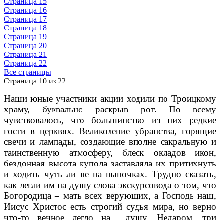
Страница 15
Страница 16
Страница 17
Страница 18
Страница 19
Страница 20
Страница 21
Страница 22
Все страницы
Страница 10 из 22
Наши юные участники акции ходили по Троицкому
храму, буквально раскрыв рот. По всему
чувствовалось, что большинство из них редкие
гости в церквях. Великолепие убранства, горящие
свечи и лампады, создающие вполне сакральную и
таинственную атмосферу, блеск окладов икон,
бездонная высота купола заставляла их притихнуть
и ходить чуть ли не на цыпочках. Трудно сказать,
как легли им на душу слова экскурсовода о том, что
Богородица – мать всех верующих, а Господь наш,
Иисус Христос есть строгий судья мира, но верно
что-то вечное легло на душу. Недаром, три