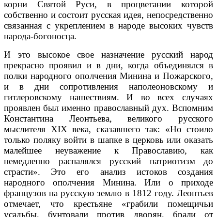
корни Святой Руси, в процветании которой
собственно и состоит русская идея, непосредственно
связанная с укреплением в народе высоких чувств
народа-богоносца.
И это высокое свое назначение русский народ
прекрасно проявил и в дни, когда объединялся в
полки народного ополчения Минина и Пожарского,
и в дни сопротивления наполеоновскому и
гитлеровскому нашествиям. И во всех случаях
проявлен был именно православный дух. Вспомним
Константина Леонтьева, великого русского
мыслителя XIX века, сказавшего так: «Но стоило
только поляку войти в шапке в церковь или оказать
малейшее неуважение к Православию, как
немедленно распалялся русский патриотизм до
страсти». Это его анализ истоков создания
народного ополчения Минина. Или о приходе
французов на русскую землю в 1812 году. Леонтьев
отмечает, что крестьяне «грабили помещичьи
усадьбы, бунтовали против дворян, брали от