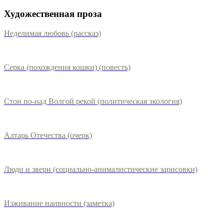
Художественная проза
Неделимая любовь (рассказ)
Серка (похождения кошки) (повесть)
Стон по-над Волгой рекой (политическая экология)
Алтарь Отечества (очерк)
Люди и звери (социально-анималистические зарисовки)
Изживание наивности (заметка)