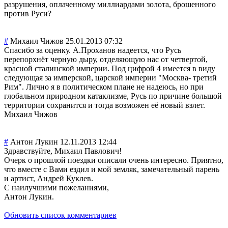
разрушения, оплаченному миллиардами золота, брошенного
против Руси?
#
Михаил Чижов
25.01.2013 07:32
Спасибо за оценку. А.Проханов надеется, что Русь
перепорхнёт черную дыру, отделяющую нас от четвертой,
красной сталинской империи. Под цифрой 4 имеется в виду
следующая за имперской, царской империи "Москва- третий
Рим". Лично я в политическом плане не надеюсь, но при
глобальном природном катаклизме, Русь по причине большой
территории сохранится и тогда возможен её новый взлет.
Михаил Чижов
#
Антон Лукин
12.11.2013 12:44
Здравствуйте, Михаил Павлович!
Очерк о прошлой поездки описали очень интересно. Приятно,
что вместе с Вами ездил и мой земляк, замечательный парень
и артист, Андрей Куклев.
С наилучшими пожеланиями,
Антон Лукин.
Обновить список комментариев