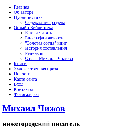
рка
Главная
хождения
Об авторе
шки)
Публицистика
Содержание раздела
Онлайн Библиотека
Книги читать
Биографии авторов
"Золотая сотня" книг
История составления
Рецензия
Отзыв Михаила Чижова
Книги
Художественная проза
Новости
Карта сайта
Вход
Контакты
Фотогалерея
Михаил Чижов
нижегородский писатель