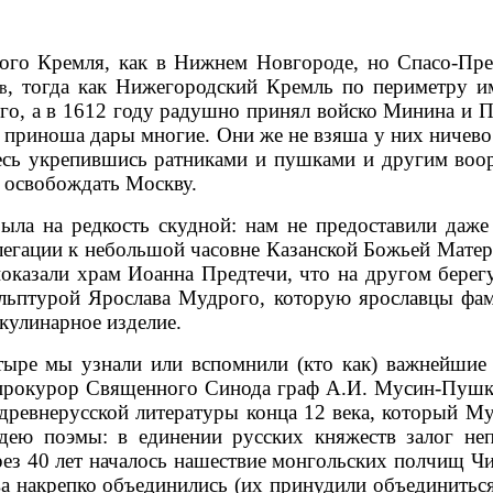
сного Кремля, как в Нижнем Новгороде, но Спасо-Пр
, тогда как Нижегородский Кремль по периметру 
в
го, а в 1612 году радушно принял войско Минина и 
и приноша дары многие. Они же не взяша у них ничево
десь укрепившись ратниками и пушками и другим воо
 освобождать Москву.
ыла на редкость скудной: нам не предоставили даже
легации к небольшой часовне Казанской Божьей Матер
оказали храм Иоанна Предтечи, что на другом берег
ульптурой Ярослава Мудрого, которую ярославцы фам
кулинарное изделие.
ыре мы узнали или вспомнили (кто как) важнейшие и
-прокурор Священного Синода граф А.И. Мусин-Пуш
древнерусской литературы конца 12 века, который М
ею поэмы: в единении русских княжеств залог не
рез 40 лет началось нашествие монгольских полчищ Ч
тва накрепко объединились (их принудили объединиться