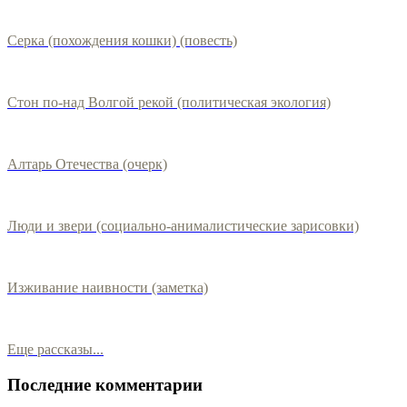
Серка (похождения кошки) (повесть)
Стон по-над Волгой рекой (политическая экология)
Алтарь Отечества (очерк)
Люди и звери (социально-анималистические зарисовки)
Изживание наивности (заметка)
Еще рассказы...
Последние комментарии