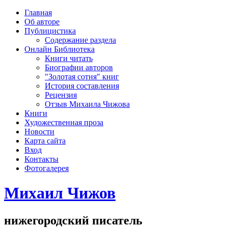
рка
Главная
хождения
Об авторе
шки)
Публицистика
Содержание раздела
Онлайн Библиотека
Книги читать
Биографии авторов
"Золотая сотня" книг
История составления
Рецензия
Отзыв Михаила Чижова
Книги
Художественная проза
Новости
Карта сайта
Вход
Контакты
Фотогалерея
Михаил Чижов
нижегородский писатель