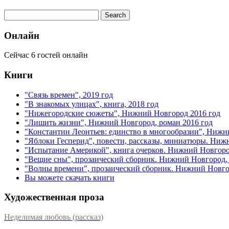
Онлайн
Сейчас 6 гостей онлайн
Книги
"Связь времен", 2019 год
"В знакомых улицах", книга, 2018 год
"Нижегородские сюжеты", Нижний Новгород 2016 год
"Лишить жизни", Нижний Новгород, роман 2016 год
"Константин Леонтьев: единство в многообразии", Нижн
"Яблоки Гесперид", повести, рассказы, миниатюры. Ниж
"Испытание Америкой", книга очерков. Нижний Новгоро
"Вещие сны", прозаический сборник. Нижний Новгород, 
"Волны времени", прозаический сборник. Нижний Новгор
Вы можете скачать книги
Художественная проза
Неделимая любовь (рассказ)