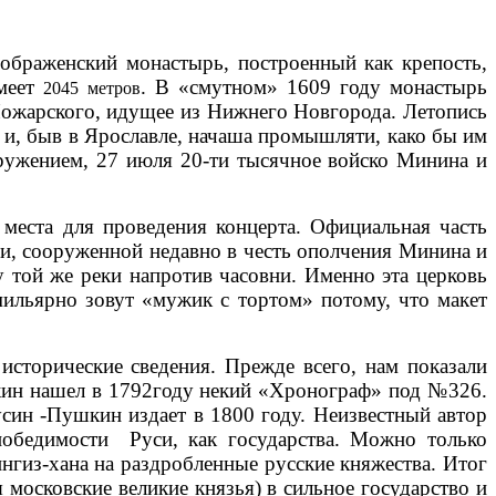
еображенский монастырь, построенный как крепость,
имеет
. В «смутном» 1609 году монастырь
2045 метров
Пожарского, идущее из Нижнего Новгорода. Летопись
 и, быв в Ярославле, начаша промышляти, како бы им
ружением, 27 июля 20-ти тысячное войско Минина и
 места для проведения концерта. Официальная часть
и, сооруженной недавно в честь ополчения Минина и
у той же реки напротив часовни. Именно эта церковь
ильярно зовут «мужик с тортом» потому, что макет
сторические сведения. Прежде всего, нам показали
кин нашел в 1792году некий «Хронограф» под №326.
усин -Пушкин издает в 1800 году. Неизвестный автор
победимости Руси, как государства. Можно только
ингиз-хана на раздробленные русские княжества. Итог
 московские великие князья) в сильное государство и