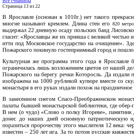
Все страницы
Страница 13 из 22
В Ярославле (основан в 1010г.) нет такого прекра
многие называют кремлем. Длина стен его
820 метро
выдержал 22 дневную осаду польских банд Лисовско
гласит: «Ярославцы же их прияша с великой честью 
итти под Московское государство на очищение». З
Пожарского покинуло гостеприимный город и пошло
Культурная же программа этого года в Ярославле б
ограничилась лишь возложением цветов от нашей де
Пожарского на берегу речки Которосль. Да издали п
изображена на 1000 рублевой купюре вместе со ск
монастыря в его руках издали похож на праздничное 
В занесенном снегом Спасо-Преображенском монаст
палаты бывшей монастырской библиотеки, где обер
В нем (о чудо) «Слово о полку Игореве», памятник 
донес до наших дней основную патриотическую ид
поразиться пророчеству этого мыслителя 12 века: че
известен – 250 лет ига. За то потом русские княжес