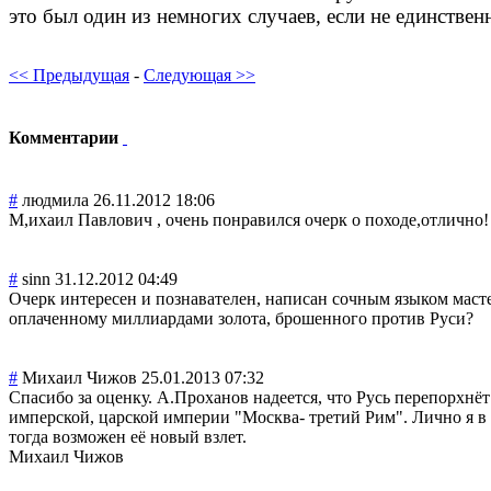
это был один из немногих случаев, если не единствен
<< Предыдущая
-
Следующая >>
Комментарии
#
людмила
26.11.2012 18:06
М,ихаил Павлович , очень понравился очерк о походе,отлично!
#
sinn
31.12.2012 04:49
Очерк интересен и познавателен, написан сочным языком масте
оплаченному миллиардами золота, брошенного против Руси?
#
Михаил Чижов
25.01.2013 07:32
Спасибо за оценку. А.Проханов надеется, что Русь перепорхнё
имперской, царской империи "Москва- третий Рим". Лично я в
тогда возможен её новый взлет.
Михаил Чижов