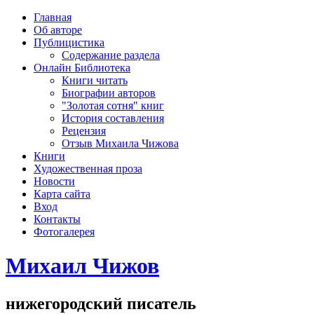
рка
Главная
хождения
Об авторе
шки)
Публицистика
Содержание раздела
Онлайн Библиотека
Книги читать
Биографии авторов
"Золотая сотня" книг
История составления
Рецензия
Отзыв Михаила Чижова
Книги
Художественная проза
Новости
Карта сайта
Вход
Контакты
Фотогалерея
Михаил Чижов
нижегородский писатель