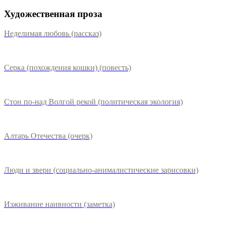
Художественная проза
Неделимая любовь (рассказ)
Серка (похождения кошки) (повесть)
Стон по-над Волгой рекой (политическая экология)
Алтарь Отечества (очерк)
Люди и звери (социально-анималистические зарисовки)
Изживание наивности (заметка)