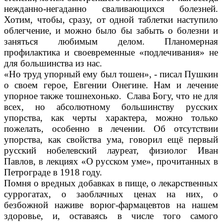
нежданно-негаданно сваливающихся болезней.
Хотим, чтобы, сразу, от одной таблетки наступило
облегчение, и можно было бы забыть о болезни и
заняться любимым делом. Планомерная
профилактика и своевременные «подлечивания» не
для большинства из нас.
«Но труд упорный ему был тошен», - писал Пушкин
о своем герое, Евгении Онегине. Нам и лечение
упорное также тошнехонько. Слава Богу, что не для
всех, но абсолютному большинству русских
упорства, как черты характера, можно только
пожелать, особенно в лечении. Об отсутствии
упорства, как свойства ума, говорил ещё первый
русский нобелевский лауреат, физиолог Иван
Павлов, в лекциях «О русском уме», прочитанных в
Петрограде в 1918 году.
Помня о вредных добавках в пище, о лекарственных
суррогатах, о заоблачных ценах на них, о
безбожной наживе ворюг-фармацевтов на нашем
здоровье, и, оставаясь в числе того самого