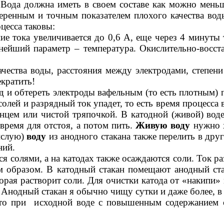
 Вода должна иметь в своем составе как можно меньш
еренным и точным показателем плохого качества вод
цесса таковы:
ние тока увеличивается до 0,6 А, еще через 4 минут
нейший параметр – температура. Окислительно-восс
ачества воды, расстояния между электродами, степени
кратить!
 и обтереть электроды вафельным (то есть плотным) 
лей и разрядный ток упадет, то есть время процесса 
енцем или чистой тряпочкой. В катодной (живой) во
 время для отстоя, а потом пить.
Живую воду
нужно х
ислую)
воду
из анодного стакана также перелить в дру
ний.
 солями, а на катодах также осаждаются соли. Ток ра
 образом. В катодный стакан помещают анодный ста
рая растворит соли. Для очистки катода от «накипи» 
 Анодный стакан я обычно чищу сутки и даже более, в 
что при исходной воде с повышенным содержанием 