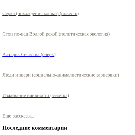
Серка (похождения кошки) (повесть)
Стон по-над Волгой рекой (политическая экология)
Алтарь Отечества (очерк)
Люди и звери (социально-анималистические зарисовки)
Изживание наивности (заметка)
Еще рассказы...
Последние комментарии