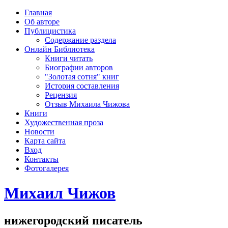
рка
Главная
хождения
Об авторе
шки)
Публицистика
Содержание раздела
Онлайн Библиотека
Книги читать
Биографии авторов
"Золотая сотня" книг
История составления
Рецензия
Отзыв Михаила Чижова
Книги
Художественная проза
Новости
Карта сайта
Вход
Контакты
Фотогалерея
Михаил Чижов
нижегородский писатель