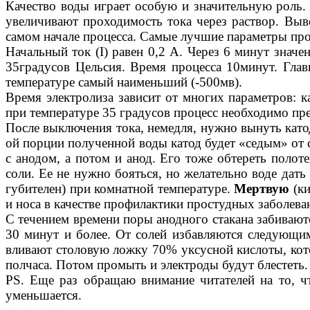
Качество воды играет особую и значительную роль.
увеличивают проходимость тока через раствор. Выв
самом начале процесса. Самые лучшие параметры про
Начальный ток (I) равен 0,2 А. Через 6 минут значе
35градусов Цельсия. Время процесса 10минут. Глав
температуре самый наименьший (-500мв).
Время электролиза зависит от многих параметров: к
при температуре 35 градусов процесс необходимо пре
После выключения тока, немедля, нужно вынуть катод
ой порции полученной воды катод будет «седым» от со
с анодом, а потом и анод. Его тоже обтереть полот
соли. Ее не нужно бояться, но желательно воде дать
губителен) при комнатной температуре.
Мертвую
(к
и носа в качестве профилактики простудных заболева
С течением времени поры анодного стакана забиваются
30 минут и более. От солей избавляются следующим
вливают столовую ложку 70% уксусной кислоты, кото
полчаса. Потом промыть и электроды будут блестеть.
PS. Еще раз обращаю внимание читателей на то, 
уменьшается.