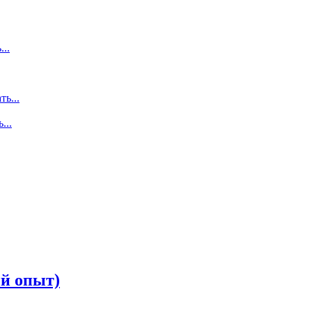
...
ть...
...
ый опыт)