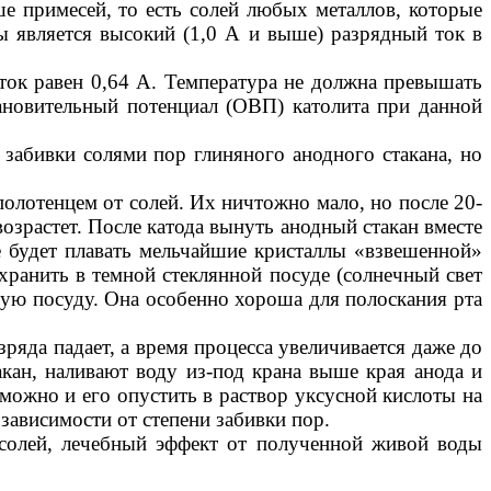
е примесей, то есть солей любых металлов, которые
ы является высокий (1,0 А и выше) разрядный ток в
ы ток равен 0,64 А. Температура не должна превышать
тановительный потенциал (ОВП) католита при данной
 забивки солями пор глиняного анодного стакана, но
полотенцем от солей. Их ничтожно мало, но после 20-
возрастет. После катода вынуть анодный стакан вместе
де будет плавать мельчайшие кристаллы «взвешенной»
ранить в темной стеклянной посуде (солнечный свет
гую посуду. Она особенно хороша для полоскания рта
зряда падает, а время процесса увеличивается даже до
кан, наливают воду из-под крана выше края анода и
можно и его опустить в раствор уксусной кислоты на
зависимости от степени забивки пор.
солей, лечебный эффект от полученной живой воды