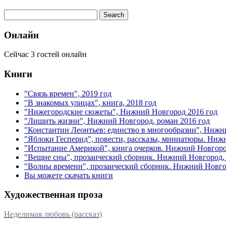
Онлайн
Сейчас 3 гостей онлайн
Книги
"Связь времен", 2019 год
"В знакомых улицах", книга, 2018 год
"Нижегородские сюжеты", Нижний Новгород 2016 год
"Лишить жизни", Нижний Новгород, роман 2016 год
"Константин Леонтьев: единство в многообразии", Нижн
"Яблоки Гесперид", повести, рассказы, миниатюры. Ниж
"Испытание Америкой", книга очерков. Нижний Новгоро
"Вещие сны", прозаический сборник. Нижний Новгород, 
"Волны времени", прозаический сборник. Нижний Новгор
Вы можете скачать книги
Художественная проза
Неделимая любовь (рассказ)