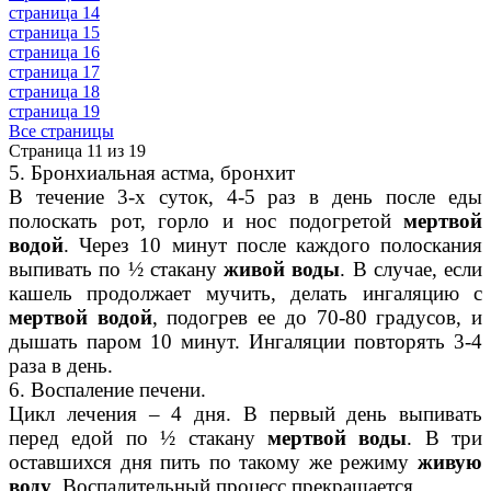
страница 14
страница 15
страница 16
страница 17
страница 18
страница 19
Все страницы
Страница 11 из 19
5. Бронхиальная астма, бронхит
В течение 3-х суток, 4-5 раз в день после еды
полоскать рот, горло и нос подогретой
мертвой
водой
. Через 10 минут после каждого полоскания
выпивать по ½ стакану
живой воды
. В случае, если
кашель продолжает мучить, делать ингаляцию с
мертвой водой
, подогрев ее до 70-80 градусов, и
дышать паром 10 минут. Ингаляции повторять 3-4
раза в день.
6. Воспаление печени.
Цикл лечения – 4 дня. В первый день выпивать
перед едой по ½ стакану
мертвой воды
. В три
оставшихся дня пить по такому же режиму
живую
воду
. Воспалительный процесс прекращается.