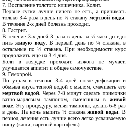
7. Воспаление толстого кишечника. Колит.
Первые сутки лучше ничего не есть, а принимать
только 3-4 раза в день по ½ стакану
мертвой воды
.
В течение 2-х дней болезнь проходит.
8. Гастрит.
В течение 3-х дней 3 раза в день за ½ часа до еды
пить
живую воду
. В первый день по ¼ стакана, в
остальные по ½ стакана. При необходимости курс
продолжить еще на 3-4 дня.
Боли в желудке проходят, изжога не мучает,
улучшается аппетит и общее самочувствие.
9. Геморрой.
По утрам в течение 3-4 дней после дефекации и
обмыва ануса теплой водой с мылом, смачивать его
мертвой водой
. Через 7-8 минут сделать примочки
ватно-марлевым тампоном, смоченным в
живой
воде
. Эту процедуру, меняя тампоны, делать 6-8 раз
в день. На ночь выпить ½ стакана
живой воды
. В
период лечения есть лучше всего легко усваиваемую
пищу (каши, вареный картофель).