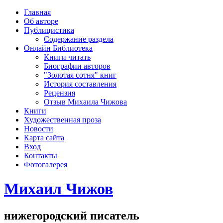
рка
Главная
хождения
Об авторе
шки)
Публицистика
Содержание раздела
Онлайн Библиотека
Книги читать
Биографии авторов
"Золотая сотня" книг
История составления
Рецензия
Отзыв Михаила Чижова
Книги
Художественная проза
Новости
Карта сайта
Вход
Контакты
Фотогалерея
Михаил Чижов
нижегородский писатель