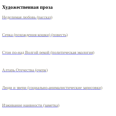
Художественная проза
Неделимая любовь (рассказ)
Серка (похождения кошки) (повесть)
Стон по-над Волгой рекой (политическая экология)
Алтарь Отечества (очерк)
Люди и звери (социально-анималистические зарисовки)
Изживание наивности (заметка)