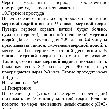
Через указанный период кровотечение
прекращается, язвочки затягиваются.
10.Герпес и простуда
Перед лечением тщательно прополоскать рот и нос
мертвой водой
и выпить ½ стакана
мертвой воды
.
Пузырь герпеса сорвать ваткой (будет больно,
нужно потерпеть), смоченной подогретой
мертвой
водой
. Далее, в течение дня 7-8 раз на 3-4 минуты
прикладывать тампон, смоченный
мертвой водой
, к
месту, где был герпес. На второй день выпить ½
стакана
мертвой воды
и повторить полоскание.
Тампон, смоченный
мертвой водой
, прикладывать к
больному месту 3-4 раза в день. Жжение и зуд
прекращаются через 2-3 часа. Герпес проходит через
3-4 дня.
Испытано на себе!
11.Гипертония
В течение дня (утром и вечером перед едой)
принимать по ½ стакану
мертвой воды
. Если не
помогло, то через час выпить целый стакан с рН=3-