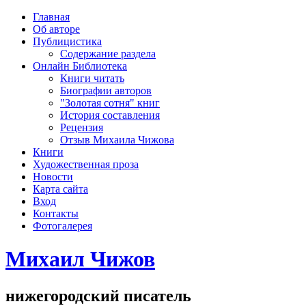
рка
Главная
хождения
Об авторе
шки)
Публицистика
Содержание раздела
Онлайн Библиотека
Книги читать
Биографии авторов
"Золотая сотня" книг
История составления
Рецензия
Отзыв Михаила Чижова
Книги
Художественная проза
Новости
Карта сайта
Вход
Контакты
Фотогалерея
Михаил Чижов
нижегородский писатель