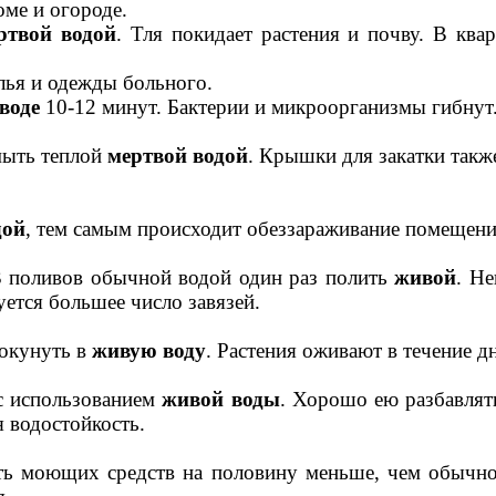
оме и огороде.
ртвой водой
. Тля покидает растения и почву. В кв
лья и одежды больного.
воде
10-12 минут. Бактерии и микроорганизмы гибнут
мыть теплой
мертвой водой
. Крышки для закатки такж
дой
, тем самым происходит обеззараживание помещени
3 поливов обычной водой один раз полить
живой
. Н
уется большее число завязей.
 окунуть в
живую воду
. Растения оживают в течение д
 с использованием
живой воды
. Хорошо ею разбавлят
я водостойкость.
ить моющих средств на половину меньше, чем обычно