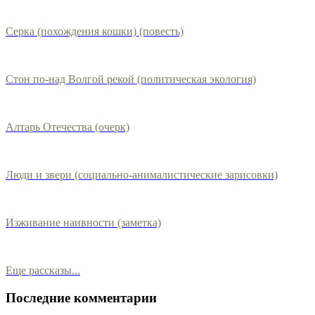
Серка (похождения кошки) (повесть)
Стон по-над Волгой рекой (политическая экология)
Алтарь Отечества (очерк)
Люди и звери (социально-анималистические зарисовки)
Изживание наивности (заметка)
Еще рассказы...
Последние комментарии