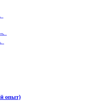
...
ть...
...
ый опыт)