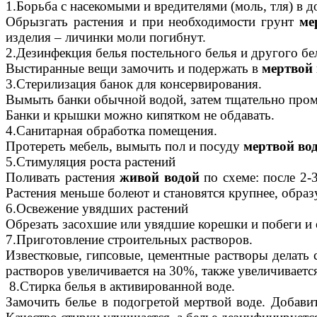
1.Борьба с насекомыми и вредителями (моль, тля) в д
Обрызгать растения и при необходимости грунт
ме
изделия – личинки моли погибнут.
2.Дезинфекция белья постельного белья и другого бе
Выстиранные вещи замочить и подержать в
мертвой 
3.Стерилизация банок для консервирования.
Вымыть банки обычной водой, затем тщательно про
Банки и крышки можно кипятком не обдавать.
4.Санитарная обработка помещения.
Протереть мебель, вымыть пол и посуду
мертвой во
5.Стимуляция роста растений
Поливать растения
живой водой
по схеме: после 2-
Растения меньше болеют и становятся крупнее, образ
6.Освежение увядших растений
Обрезать засохшие или увядшие корешки и побеги и
7.Приготовление строительных растворов.
Известковые, гипсовые, цементные растворы делать
растворов увеличивается на 30%, также увеличиваетс
8.Стирка белья в активированной воде.
Замочить белье в подогретой мертвой воде. Добав