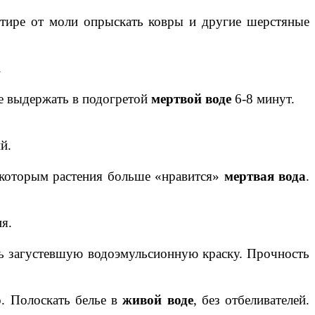
артире от моли опрыскать ковры и другие шерстяные
.
е выдержать в подогретой
мертвой воде
6-8 минут.
й.
екоторым растения больше «нравится»
мертвая вода
.
ня.
ь загустевшую водоэмульсионную краску. Прочность
. Полоскать белье в
живой воде
, без отбеливателей.