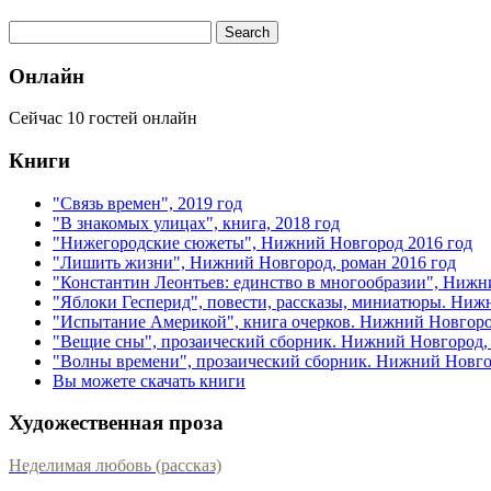
Онлайн
Сейчас 10 гостей онлайн
Книги
"Связь времен", 2019 год
"В знакомых улицах", книга, 2018 год
"Нижегородские сюжеты", Нижний Новгород 2016 год
"Лишить жизни", Нижний Новгород, роман 2016 год
"Константин Леонтьев: единство в многообразии", Нижн
"Яблоки Гесперид", повести, рассказы, миниатюры. Ниж
"Испытание Америкой", книга очерков. Нижний Новгоро
"Вещие сны", прозаический сборник. Нижний Новгород, 
"Волны времени", прозаический сборник. Нижний Новгор
Вы можете скачать книги
Художественная проза
Неделимая любовь (рассказ)