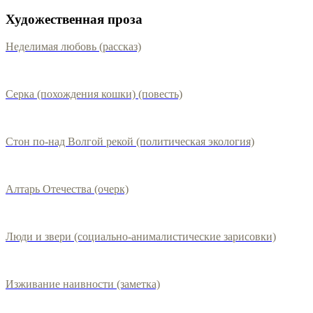
Художественная проза
Неделимая любовь (рассказ)
Серка (похождения кошки) (повесть)
Стон по-над Волгой рекой (политическая экология)
Алтарь Отечества (очерк)
Люди и звери (социально-анималистические зарисовки)
Изживание наивности (заметка)