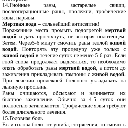
14.Гнойные раны, застарелые свищи,
послеоперационные раны, пролежни, трофические
язвы, нарывы.
Мертвая вода
– сильнейший антисептик!
Пораженные места промыть подогретой
мертвой
водой
и дать просохнуть, не вытирая полотенцем.
Затем. Через5-6 минут смочить раны теплой
живой
водой
. Повторять эту процедуру уже только с
живой водой
в течение суток не менее 5-6 раз. Если
гной снова продолжает выделяться, то необходимо
опять обработать раны
мертвой водой
, а потом до
заживления прикладывать тампоны с
живой водой
.
При лечении пролежней больного укладывать на
льняную простынь.
Раны очищаются, обсыхают и начинается их
быстрое заживление. Обычно за 4-5 суток они
полностью затягиваются. Трофические язвы требуют
более длительного лечения.
15.Головная боль
Если голова болит от ушиба, сотрясения, то смочить