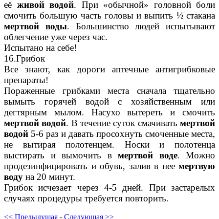
её
живой водой
. При «обычной» головной боли
смочить большую часть головы и выпить ½ стакана
мертвой воды
. Большинство людей испытывают
облегчение уже через час.
Испытано на себе!
16.Грибок
Все знают, как дороги аптечные антигрибковые
препараты!
Пораженные грибками места сначала тщательно
вымыть горячей водой с хозяйственным или
дегтярным мылом. Насухо вытереть и смочить
мертвой водой
. В течение суток смачивать
мертвой
водой
5-6 раз и давать просохнуть смоченные места,
не вытирая полотенцем. Носки и полотенца
выстирать и вымочить в
мертвой воде
. Можно
продезинфицировать и обувь, залив в нее
мертвую
воду
на 20 минут.
Грибок исчезает через 4-5 дней. При застарелых
случаях процедуры требуется повторить.
<< Предыдущая
-
Следующая >>