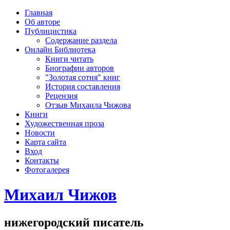
рка
Главная
хождения
Об авторе
шки)
Публицистика
Содержание раздела
Онлайн Библиотека
Книги читать
Биографии авторов
"Золотая сотня" книг
История составления
Рецензия
Отзыв Михаила Чижова
Книги
Художественная проза
Новости
Карта сайта
Вход
Контакты
Фотогалерея
Михаил Чижов
нижегородский писатель