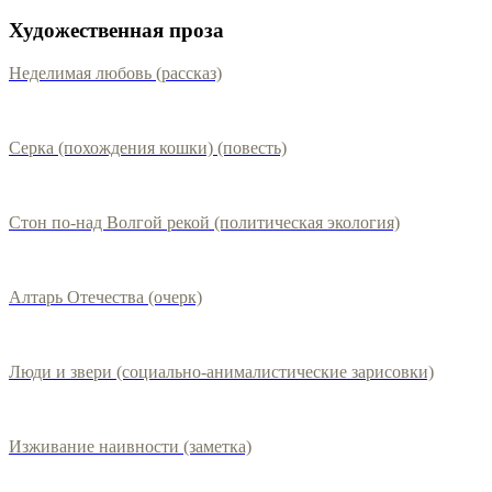
Художественная проза
Неделимая любовь (рассказ)
Серка (похождения кошки) (повесть)
Стон по-над Волгой рекой (политическая экология)
Алтарь Отечества (очерк)
Люди и звери (социально-анималистические зарисовки)
Изживание наивности (заметка)