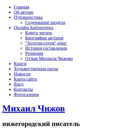
рка
Главная
хождения
Об авторе
шки)
Публицистика
Содержание раздела
Онлайн Библиотека
Книги читать
Биографии авторов
"Золотая сотня" книг
История составления
Рецензия
Отзыв Михаила Чижова
Книги
Художественная проза
Новости
Карта сайта
Вход
Контакты
Фотогалерея
Михаил Чижов
нижегородский писатель