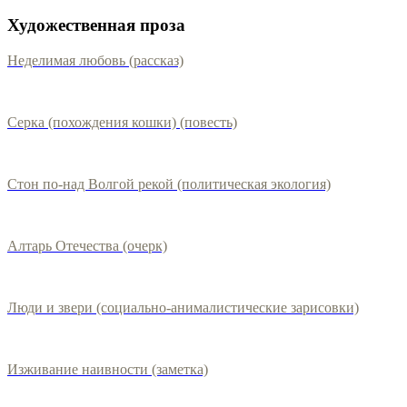
Художественная проза
Неделимая любовь (рассказ)
Серка (похождения кошки) (повесть)
Стон по-над Волгой рекой (политическая экология)
Алтарь Отечества (очерк)
Люди и звери (социально-анималистические зарисовки)
Изживание наивности (заметка)