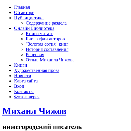
рка
Главная
хождения
Об авторе
шки)
Публицистика
Содержание раздела
Онлайн Библиотека
Книги читать
Биографии авторов
"Золотая сотня" книг
История составления
Рецензия
Отзыв Михаила Чижова
Книги
Художественная проза
Новости
Карта сайта
Вход
Контакты
Фотогалерея
Михаил Чижов
нижегородский писатель