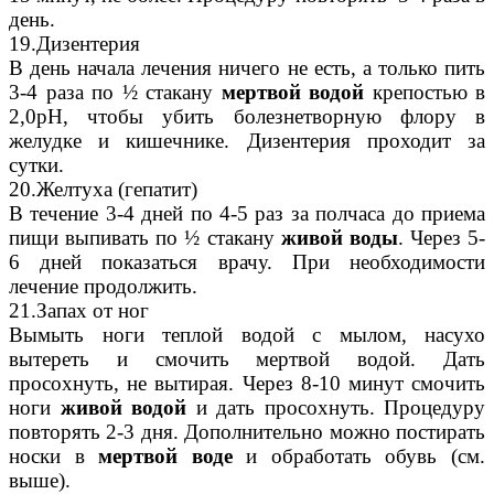
день.
19.Дизентерия
В день начала лечения ничего не есть, а только пить
3-4 раза по ½ стакану
мертвой водой
крепостью в
2,0рН, чтобы убить болезнетворную флору в
желудке и кишечнике. Дизентерия проходит за
сутки.
20.Желтуха (гепатит)
В течение 3-4 дней по 4-5 раз за полчаса до приема
пищи выпивать по ½ стакану
живой воды
. Через 5-
6 дней показаться врачу. При необходимости
лечение продолжить.
21.Запах от ног
Вымыть ноги теплой водой с мылом, насухо
вытереть и смочить мертвой водой. Дать
просохнуть, не вытирая. Через 8-10 минут смочить
ноги
живой водой
и дать просохнуть. Процедуру
повторять 2-3 дня. Дополнительно можно постирать
носки в
мертвой воде
и обработать обувь (см.
выше).