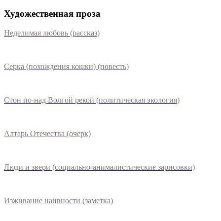
Художественная проза
Неделимая любовь (рассказ)
Серка (похождения кошки) (повесть)
Стон по-над Волгой рекой (политическая экология)
Алтарь Отечества (очерк)
Люди и звери (социально-анималистические зарисовки)
Изживание наивности (заметка)