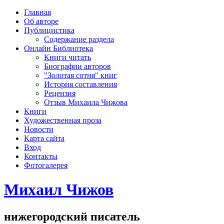
рка
Главная
хождения
Об авторе
шки)
Публицистика
Содержание раздела
Онлайн Библиотека
Книги читать
Биографии авторов
"Золотая сотня" книг
История составления
Рецензия
Отзыв Михаила Чижова
Книги
Художественная проза
Новости
Карта сайта
Вход
Контакты
Фотогалерея
Михаил Чижов
нижегородский писатель