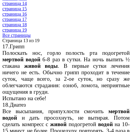
страница 14
страница 15
страница 16
страница 17
страница 18
страница 19
Все страницы
Страница 13 из 19
17.Грипп
Полоскать нос, горло полость рта подогретой
мертвой водой
6-8 раз в сутки. На ночь выпить ½
стакана
живой воды
. В первые сутки лечения
ничего не есть. Обычно грипп проходит в течение
суток, чаще всего, за 2-ое суток, но сразу же
облегчаются страдания: озноб, ломота, неприятные
ощущения в груди.
Испытано на себе!
18.Диатез
Все высыпания, припухлости смочить
мертвой
водой
и дать просохнуть, не вытирая. Потом
сделать компресс с
живой
подогретой
водой
на 10-
15 минут, не более. Процедуру повторять 3-4 раза в