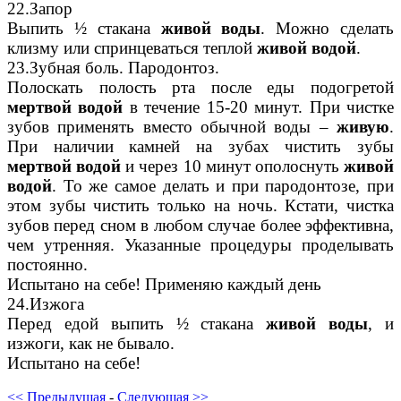
22.Запор
Выпить ½ стакана
живой воды
. Можно сделать
клизму или спринцеваться теплой
живой водой
.
23.Зубная боль. Пародонтоз.
Полоскать полость рта после еды подогретой
мертвой водой
в течение 15-20 минут. При чистке
зубов применять вместо обычной воды –
живую
.
При наличии камней на зубах чистить зубы
мертвой водой
и через 10 минут ополоснуть
живой
водой
. То же самое делать и при пародонтозе, при
этом зубы чистить только на ночь. Кстати, чистка
зубов перед сном в любом случае более эффективна,
чем утренняя. Указанные процедуры проделывать
постоянно.
Испытано на себе! Применяю каждый день
24.Изжога
Перед едой выпить ½ стакана
живой воды
, и
изжоги, как не бывало.
Испытано на себе!
<< Предыдущая
-
Следующая >>